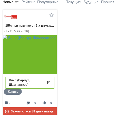
sort
Новые
Рейтинг
Популярные
Текущие
Будущие
Прошед
-15% при покупке от 2-х штук вино РЕЗЕРВ ФАНАГОРИИ белое полусладкое и красное полусладкое 0,75л
(1 - 11 Мая 2026)
Вино (Вермут,
Шампанское)
Купить
mode_comment
thumb_down
thumb_up
0
0
0
Закончилась
88
дней назад