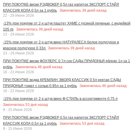
ПРИ ПОКУПКЕ виски РЭДВОКЕР 0,5л газ напиток ЭКСПОРТ СТАЙЛ
Закончилась
39
дней назад
КЛАССИК КОЛА 0,5л за 1 рубль
22 - 29 Июня 2026
-13% при покупке от 2-х штук паштет ХАМЕ с гусиной печенью, с индейкой
Закончилась
39
дней назад
105 гр
23 - 29 Июня 2026
-15% при покупке от 2-х штук вино НАТУРАЛЕСА белое полусухое и
Закончилась
39
дней назад
красное полусухое 0,33л
23 - 29 Июня 2026
ПРИ ПОКУПКЕ виски ФОУЛЕРС 0.7л сок САДЫ ПРИДОНЬЯ яблоко 1л за 1
Закончилась
46
дней назад
рубль
16 - 22 Июня 2026
ПРИ ПОКУПКЕ водка КРЕМЛИН ЭВОРД КЛАССИК 0.5л нектар САДЫ
Закончилась
46
дней назад
ПРИДОНЬЯ томат с солью 0.95л за 1 рубль
16 - 22 Июня 2026
-15% при покупке от 2-х штук вино Ф-СТИЛЬ в ассортименте 0.75 л
Закончилась
53
дня назад
9 - 15 Июня 2026
ПРИ ПОКУПКЕ виски РЭДВОКЕР 0.5л газ.напиток ЭКСПОРТ СТАЙЛ
Закончилась
53
дня назад
КЛАССИК КОЛА 0.5л за 1 рубль
9 - 15 Июня 2026