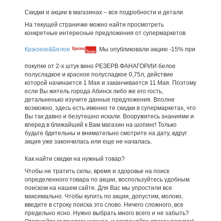
Скидки и акции в магазинах – все подробности и детали
На текущей страничке можно найти просмотреть
конкретные интересные предложения от супермаркетов
Красное&Белое
. Мы опубликовали акцию -15% при
покупке от 2-х штук вино РЕЗЕРВ ФАНАГОРИИ белое
полусладкое и красное полусладкое 0,75л, действие
которой начинается 1 Мая и заканчивается 11 Мая. Поэтому
если Вы житель города Абинск либо же его гость,
детальненько изучите данные предложения. Вполне
возможно, здесь есть именно те скидки в супермаркетах, что
Вы так давно и безутешно искали. Вооружитесь знаниями и
вперед в ближайший к Вам магазин на шопинг! Только
будьте бдительны и внимательно смотрите на дату, вдруг
акция уже закончилась или еще не началась.
Как найти скидки на нужный товар?
Чтобы не тратить силы, время и здоровье на поиск
определенного товара по акции, воспользуйтесь удобным
поиском на нашем сайте. Для Вас мы упростили все
максимально. Чтобы купить по акции, допустим, молоко,
введите в строку поиска это слово. Ничего сложного, все
предельно ясно. Нужно выбрать много всего и не забыть?