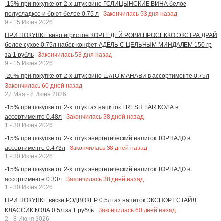
-15% при покупке от 2-х штук вино ГОЛИЦЫНСКИЕ ВИНА белое
Закончилась
53
дня назад
полусладкое и брют белое 0.75 л
9 - 15 Июня 2026
ПРИ ПОКУПКЕ вино игристое КОРТЕ ДЕЙ РОВИ ПРОСЕККО ЭКСТРА ДРАЙ
белое сухое 0.75л набор конфет АДЕЛЬ С ЦЕЛЬНЫМ МИНДАЛЕМ 150 гр
Закончилась
53
дня назад
за 1 рубль
9 - 15 Июня 2026
-20% при покупке от 2-х штук вино ШАТО МАНАВИ в ассортименте 0.75л
Закончилась
60
дней назад
27 Мая - 8 Июня 2026
-15% при покупке от 2-х штук газ.напиток FRESH BAR КОЛА в
Закончилась
38
дней назад
ассортименте 0.48л
1 - 30 Июня 2026
-15% при покупке от 2-х штук энергетический напиток ТОРНАДО в
Закончилась
38
дней назад
ассортименте 0.473л
1 - 30 Июня 2026
-15% при покупке от 2-х штук энергетический напиток ТОРНАДО в
Закончилась
38
дней назад
ассортименте 0.33л
1 - 30 Июня 2026
ПРИ ПОКУПКЕ виски РЭДВОКЕР 0.5л газ.напиток ЭКСПОРТ СТАЙЛ
Закончилась
60
дней назад
КЛАССИК КОЛА 0.5л за 1 рубль
2 - 8 Июня 2026