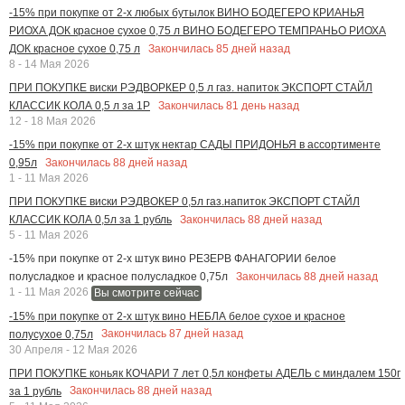
-15% при покупке от 2-х любых бутылок ВИНО БОДЕГЕРО КРИАНЬЯ
РИОХА ДОК красное сухое 0,75 л ВИНО БОДЕГЕРО ТЕМПРАНЬО РИОХА
Закончилась
85
дней назад
ДОК красное сухое 0,75 л
8 - 14 Мая 2026
ПРИ ПОКУПКЕ виски РЭДВОРКЕР 0,5 л газ. напиток ЭКСПОРТ СТАЙЛ
Закончилась
81
день назад
КЛАССИК КОЛА 0,5 л за 1Р
12 - 18 Мая 2026
-15% при покупке от 2-х штук нектар САДЫ ПРИДОНЬЯ в ассортименте
Закончилась
88
дней назад
0,95л
1 - 11 Мая 2026
ПРИ ПОКУПКЕ виски РЭДВОКЕР 0,5л газ.напиток ЭКСПОРТ СТАЙЛ
Закончилась
88
дней назад
КЛАССИК КОЛА 0,5л за 1 рубль
5 - 11 Мая 2026
-15% при покупке от 2-х штук вино РЕЗЕРВ ФАНАГОРИИ белое
Закончилась
88
дней назад
полусладкое и красное полусладкое 0,75л
1 - 11 Мая 2026
Вы смотрите сейчас
-15% при покупке от 2-х штук вино НЕБЛА белое сухое и красное
Закончилась
87
дней назад
полусухое 0,75л
30 Апреля - 12 Мая 2026
ПРИ ПОКУПКЕ коньяк КОЧАРИ 7 лет 0,5л конфеты АДЕЛЬ с миндалем 150г
Закончилась
88
дней назад
за 1 рубль