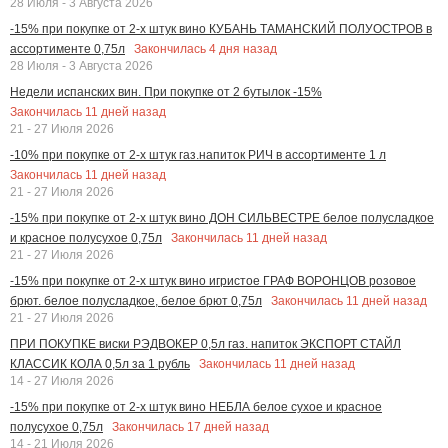
28 Июля - 3 Августа 2026
-15% при покупке от 2-х штук вино КУБАНЬ ТАМАНСКИЙ ПОЛУОСТРОВ в
Закончилась
4
дня назад
ассортименте 0,75л
28 Июля - 3 Августа 2026
Недели испанских вин. При покупке от 2 бутылок -15%
Закончилась
11
дней назад
21 - 27 Июля 2026
-10% при покупке от 2-х штук газ.напиток РИЧ в ассортименте 1 л
Закончилась
11
дней назад
21 - 27 Июля 2026
-15% при покупке от 2-х штук вино ДОН СИЛЬВЕСТРЕ белое полусладкое
Закончилась
11
дней назад
и красное полусухое 0,75л
21 - 27 Июля 2026
-15% при покупке от 2-х штук вино игристое ГРАФ ВОРОНЦОВ розовое
Закончилась
11
дней назад
брют. белое полусладкое, белое брют 0,75л
21 - 27 Июля 2026
ПРИ ПОКУПКЕ виски РЭДВОКЕР 0,5л газ. напиток ЭКСПОРТ СТАЙЛ
Закончилась
11
дней назад
КЛАССИК КОЛА 0,5л за 1 рубль
14 - 27 Июля 2026
-15% при покупке от 2-х штук вино НЕБЛА белое сухое и красное
Закончилась
17
дней назад
полусухое 0,75л
14 - 21 Июля 2026