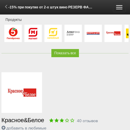
-15% при покупке от 2-х штук вино РЕЗЕРВ ФАНАГОРИИ белое полусладкое и красное полусладкое 0,75л (1 - 11 Мая 2026)
Пере
Продукты
меню
Показать все
Красное&Белое
40
отзывов
добавить в любимые