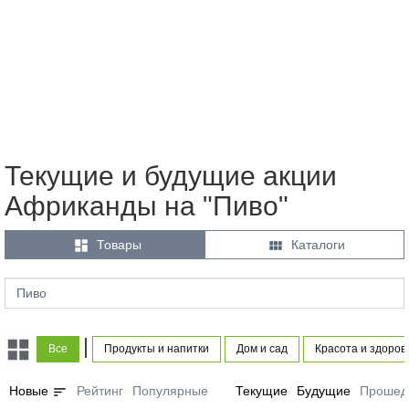
Текущие и будущие акции
Африканды на "Пиво"


Товары
Каталоги
|
Все
Продукты и напитки
Дом и сад
Красота и здоров
sort
Новые
Рейтинг
Популярные
Текущие
Будущие
Прошед