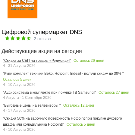
Цифровой супермаркет DNS
2
отзыва
Действующие акции на сегодня
Осталось
26
дней
"Скидка за СБП на товары «Редмонд»!"
4 - 31 Августа 2026
"Купи комплект техники Beko, Hotpoint, Indesit - получи скидку до 30%!"
Осталось
5
дней
4 - 10 Августа 2026
Осталось
27
дней
"Аудиосистема в комплекте при покупке ТВ Samsung!"
4 Августа - 1 Сентября 2026
Осталось
12
дней
"Выгодные цены на телевизоры!"
4 - 17 Августа 2026
"Скидка 50% на варочную поверхность Hotpoint при покупке духового
Осталось
5
дней
шкафа или холодильника Hotpoint!"
4 - 10 Августа 2026