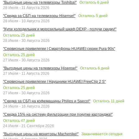
Осталось
6
дней
"Выгодные цены на телевизоры Toshiba!"
28 Июля - 11 Августа 2026
Осталось
5
дней
"Скидка за СБП на телевизоры Hisense!"
28 Июля - 10 Августа 2026
"Купи холодильник и морозильный шкаф DEXP - получи скидку!"
Осталось
25
дней
28 Июля - 30 Августа 2026
"Сервисные привилегии | Смартфоны HUAWEI серии Pura 90s"
Осталось
25
дней
27 Июля - 30 Августа 2026
Осталось
6
дней
"Выгодные цены на телевизоры Hisense!"
27 Июля - 11 Августа 2026
"Сервисные привилегии | Наушники HUAWEI FreeClip 2 S"
Осталось
25
дней
27 Июля - 30 Августа 2026
Осталось
11
дней
"Скидка за СБП на кофемашины Philips и Saeco!"
24 Июля - 16 Августа 2026
"Скидка 15% на систему фильтрации при покупке картриджа!"
Осталось
47
дней
24 Июля - 21 Сентября 2026
Заканчивается сегодня
"Выгодные цены на мониторы Machenike!"