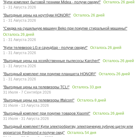
Осталось
26
дней
"Купи комплект бытовой техники Midea - получи скидку!"
1 - 31 Августа 2026
Осталось
26
дней
"Выгодные цены на ноутбуки HONOR!"
1 - 31 Августа 2026
"Скидка на сушильную машину Beko при покупке стиральной машины!"
Осталось
26
дней
1 - 31 Августа 2026
Осталось
26
дней
"Купи телевизор LG и саундбар - получи скидку!"
1 - 31 Августа 2026
Осталось
26
дней
"Выгодные цены на хозяйственные пылесосы Karcher!"
1 - 31 Августа 2026
Осталось
26
дней
"Выгодный комплект при покупке планшета HONOR!"
1 - 31 Августа 2026
Осталось
33
дня
"Выгодные цены на телевизоры TCL!"
31 Июля - 7 Сентября 2026
Осталось
8
дней
"Выгодные цены на телевизоры Iffalcon!"
31 Июля - 13 Августа 2026
Осталось
26
дней
"Выгодный комплект при покупке товаров Xiaomi!"
31 Июля - 31 Августа 2026
"Выгодный комплект! Купи электробритву, электричекую зубную щетку или
Осталось
54
дня
ирригатор Redmond и получи скид"