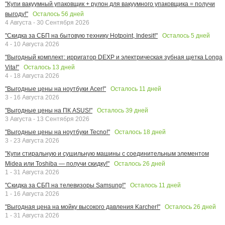
"Купи вакуумный упаковщик + рулон для вакуумного упаковщика = получи
Осталось
56
дней
выгоду!"
4 Августа - 30 Сентября 2026
Осталось
5
дней
"Скидка за СБП на бытовую технику Hotpoint, Indesit!"
4 - 10 Августа 2026
"Выгодный комплект: ирригатор DEXP и электрическая зубная щетка Longa
Осталось
13
дней
Vita!"
4 - 18 Августа 2026
Осталось
11
дней
"Выгодные цены на ноутбуки Acer!"
3 - 16 Августа 2026
Осталось
39
дней
"Выгодные цены на ПК ASUS!"
3 Августа - 13 Сентября 2026
Осталось
18
дней
"Выгодные цены на ноутбуки Tecno!"
3 - 23 Августа 2026
"Купи стиральную и сушильную машины с соединительным элементом
Осталось
26
дней
Midea или Toshiba — получи скидку!"
1 - 31 Августа 2026
Осталось
11
дней
"Скидка за СБП на телевизоры Samsung!"
1 - 16 Августа 2026
Осталось
26
дней
"Выгодная цена на мойку высокого давления Karcher!"
1 - 31 Августа 2026