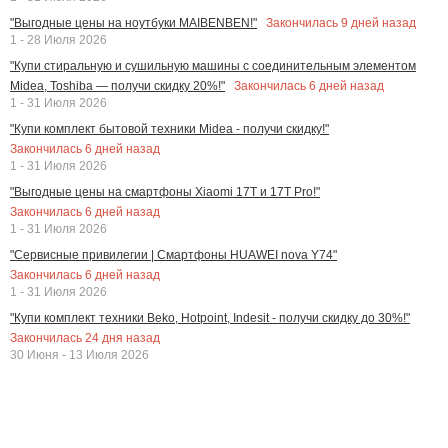
Закончилась
9
дней назад
"Выгодные цены на ноутбуки MAIBENBEN!"
1 - 28 Июля 2026
"Купи стиральную и сушильную машины с соединительным элементом
Закончилась
6
дней назад
Midea, Toshiba — получи скидку 20%!"
1 - 31 Июля 2026
"Купи комплект бытовой техники Midea - получи скидку!"
Закончилась
6
дней назад
1 - 31 Июля 2026
"Выгодные цены на смартфоны Xiaomi 17T и 17T Pro!"
Закончилась
6
дней назад
1 - 31 Июля 2026
"Сервисные привилегии | Смартфоны HUAWEI nova Y74"
Закончилась
6
дней назад
1 - 31 Июля 2026
"Купи комплект техники Beko, Hotpoint, Indesit - получи скидку до 30%!"
Закончилась
24
дня назад
30 Июня - 13 Июля 2026