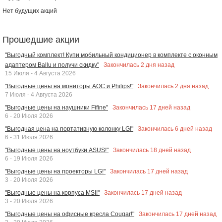
Нет будущих акций
Прошедшие акции
"Выгодный комплект! Купи мобильный кондиционер в комплекте с оконным
Закончилась
2
дня назад
адаптером Ballu и получи скидку"
15 Июля - 4 Августа 2026
Закончилась
2
дня назад
"Выгодные цены на мониторы AOC и Philips!"
7 Июля - 4 Августа 2026
Закончилась
17
дней назад
"Выгодные цены на наушники Fifine"
6 - 20 Июля 2026
Закончилась
6
дней назад
"Выгодная цена на портативную колонку LG!"
6 - 31 Июля 2026
Закончилась
18
дней назад
"Выгодные цены на ноутбуки ASUS!"
6 - 19 Июля 2026
Закончилась
17
дней назад
"Выгодные цены на проекторы LG!"
3 - 20 Июля 2026
Закончилась
17
дней назад
"Выгодные цены на корпуса MSI!"
3 - 20 Июля 2026
Закончилась
17
дней назад
"Выгодные цены на офисные кресла Cougar!"