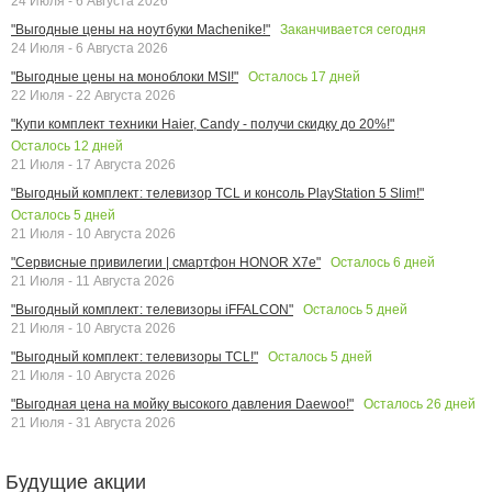
24 Июля - 6 Августа 2026
Заканчивается сегодня
"Выгодные цены на ноутбуки Machenike!"
24 Июля - 6 Августа 2026
Осталось
17
дней
"Выгодные цены на моноблоки MSI!"
22 Июля - 22 Августа 2026
"Купи комплект техники Haier, Candy - получи скидку до 20%!"
Осталось
12
дней
21 Июля - 17 Августа 2026
"Выгодный комплект: телевизор TCL и консоль PlayStation 5 Slim!"
Осталось
5
дней
21 Июля - 10 Августа 2026
Осталось
6
дней
"Сервисные привилегии | смартфон HONOR X7e"
21 Июля - 11 Августа 2026
Осталось
5
дней
"Выгодный комплект: телевизоры iFFALCON"
21 Июля - 10 Августа 2026
Осталось
5
дней
"Выгодный комплект: телевизоры TCL!"
21 Июля - 10 Августа 2026
Осталось
26
дней
"Выгодная цена на мойку высокого давления Daewoo!"
21 Июля - 31 Августа 2026
Будущие акции