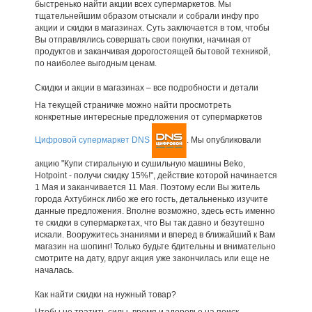
быстренько найти акции всех супермаркетов. Мы
тщательнейшим образом отыскали и собрали инфу про
акции и скидки в магазинах. Суть заключается в том, чтобы
Вы отправлялись совершать свои покупки, начиная от
продуктов и заканчивая дорогостоящей бытовой техникой,
по наиболее выгодным ценам.
Скидки и акции в магазинах – все подробности и детали
На текущей страничке можно найти просмотреть
конкретные интересные предложения от супермаркетов
Цифровой супермаркет DNS
. Мы опубликовали
акцию "Купи стиральную и сушильную машины Beko,
Hotpoint - получи скидку 15%!", действие которой начинается
1 Мая и заканчивается 11 Мая. Поэтому если Вы житель
города Ахтубинск либо же его гость, детальненько изучите
данные предложения. Вполне возможно, здесь есть именно
те скидки в супермаркетах, что Вы так давно и безутешно
искали. Вооружитесь знаниями и вперед в ближайший к Вам
магазин на шопинг! Только будьте бдительны и внимательно
смотрите на дату, вдруг акция уже закончилась или еще не
началась.
Как найти скидки на нужный товар?
Чтобы не тратить силы, время и здоровье на поиск