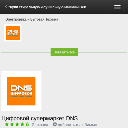
"Купи стиральную и сушильную машины Beko, Hotpoint - получи скидку 15%!" (1 - 11 Мая 2026)
Пере
Электроника и Бытовая Техника
меню
Показать все
Цифровой супермаркет DNS
2
отзыва
добавить в любимые