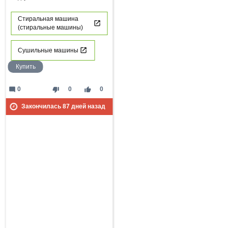
Стиральная машина
(стиральные машины)
Сушильные машины
Купить
mode_comment
thumb_down
thumb_up
0
0
0
Закончилась
87
дней назад