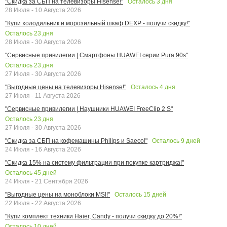
Осталось
3
дня
"Скидка за СБП на телевизоры Hisense!"
28 Июля - 10 Августа 2026
"Купи холодильник и морозильный шкаф DEXP - получи скидку!"
Осталось
23
дня
28 Июля - 30 Августа 2026
"Сервисные привилегии | Смартфоны HUAWEI серии Pura 90s"
Осталось
23
дня
27 Июля - 30 Августа 2026
Осталось
4
дня
"Выгодные цены на телевизоры Hisense!"
27 Июля - 11 Августа 2026
"Сервисные привилегии | Наушники HUAWEI FreeClip 2 S"
Осталось
23
дня
27 Июля - 30 Августа 2026
Осталось
9
дней
"Скидка за СБП на кофемашины Philips и Saeco!"
24 Июля - 16 Августа 2026
"Скидка 15% на систему фильтрации при покупке картриджа!"
Осталось
45
дней
24 Июля - 21 Сентября 2026
Осталось
15
дней
"Выгодные цены на моноблоки MSI!"
22 Июля - 22 Августа 2026
"Купи комплект техники Haier, Candy - получи скидку до 20%!"
Осталось
10
дней