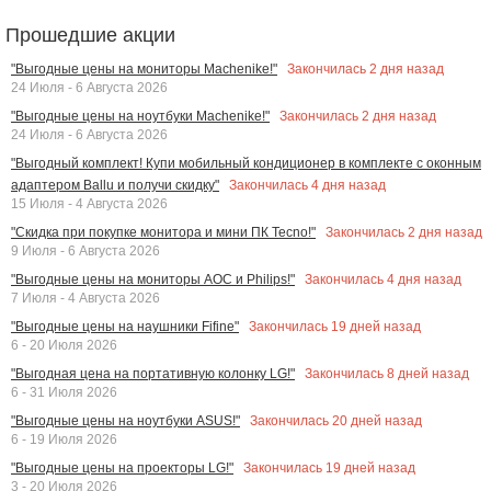
Прошедшие акции
Закончилась
2
дня назад
"Выгодные цены на мониторы Machenike!"
24 Июля - 6 Августа 2026
Закончилась
2
дня назад
"Выгодные цены на ноутбуки Machenike!"
24 Июля - 6 Августа 2026
"Выгодный комплект! Купи мобильный кондиционер в комплекте с оконным
Закончилась
4
дня назад
адаптером Ballu и получи скидку"
15 Июля - 4 Августа 2026
Закончилась
2
дня назад
"Скидка при покупке монитора и мини ПК Tecno!"
9 Июля - 6 Августа 2026
Закончилась
4
дня назад
"Выгодные цены на мониторы AOC и Philips!"
7 Июля - 4 Августа 2026
Закончилась
19
дней назад
"Выгодные цены на наушники Fifine"
6 - 20 Июля 2026
Закончилась
8
дней назад
"Выгодная цена на портативную колонку LG!"
6 - 31 Июля 2026
Закончилась
20
дней назад
"Выгодные цены на ноутбуки ASUS!"
6 - 19 Июля 2026
Закончилась
19
дней назад
"Выгодные цены на проекторы LG!"
3 - 20 Июля 2026