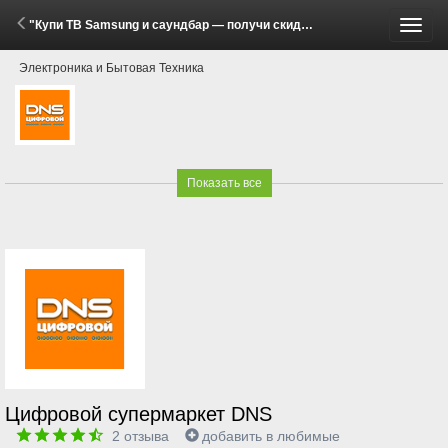
"Купи ТВ Samsung и саундбар — получи скидку!" (23 Апреля - 11 Мая 2026)
Пере
Электроника и Бытовая Техника
меню
Показать все
Цифровой супермаркет DNS
2
отзыва
добавить в любимые