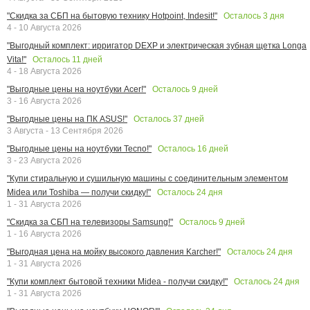
Осталось
3
дня
"Скидка за СБП на бытовую технику Hotpoint, Indesit!"
4 - 10 Августа 2026
"Выгодный комплект: ирригатор DEXP и электрическая зубная щетка Longa
Осталось
11
дней
Vita!"
4 - 18 Августа 2026
Осталось
9
дней
"Выгодные цены на ноутбуки Acer!"
3 - 16 Августа 2026
Осталось
37
дней
"Выгодные цены на ПК ASUS!"
3 Августа - 13 Сентября 2026
Осталось
16
дней
"Выгодные цены на ноутбуки Tecno!"
3 - 23 Августа 2026
"Купи стиральную и сушильную машины с соединительным элементом
Осталось
24
дня
Midea или Toshiba — получи скидку!"
1 - 31 Августа 2026
Осталось
9
дней
"Скидка за СБП на телевизоры Samsung!"
1 - 16 Августа 2026
Осталось
24
дня
"Выгодная цена на мойку высокого давления Karcher!"
1 - 31 Августа 2026
Осталось
24
дня
"Купи комплект бытовой техники Midea - получи скидку!"
1 - 31 Августа 2026