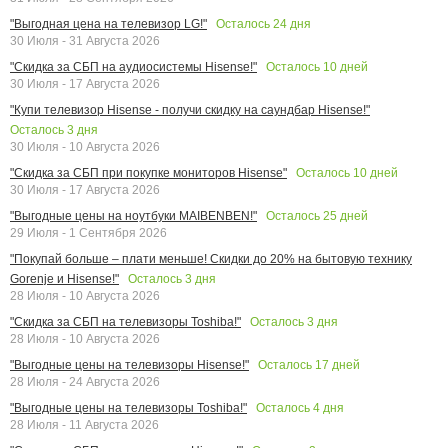
Осталось
24
дня
"Выгодная цена на телевизор LG!"
30 Июля - 31 Августа 2026
Осталось
10
дней
"Скидка за СБП на аудиосистемы Hisense!"
30 Июля - 17 Августа 2026
"Купи телевизор Hisense - получи скидку на саундбар Hisense!"
Осталось
3
дня
30 Июля - 10 Августа 2026
Осталось
10
дней
"Скидка за СБП при покупке мониторов Hisense"
30 Июля - 17 Августа 2026
Осталось
25
дней
"Выгодные цены на ноутбуки MAIBENBEN!"
29 Июля - 1 Сентября 2026
"Покупай больше – плати меньше! Скидки до 20% на бытовую технику
Осталось
3
дня
Gorenje и Hisense!"
28 Июля - 10 Августа 2026
Осталось
3
дня
"Скидка за СБП на телевизоры Toshiba!"
28 Июля - 10 Августа 2026
Осталось
17
дней
"Выгодные цены на телевизоры Hisense!"
28 Июля - 24 Августа 2026
Осталось
4
дня
"Выгодные цены на телевизоры Toshiba!"
28 Июля - 11 Августа 2026