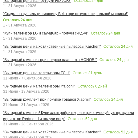
Осталось
24
дня
"Выгодные цены на ноутбуки HONOR!"
1 - 31 Августа 2026
"Скидка на сушильную машину Beko при покупке стиральной машины!"
Осталось
24
дня
1 - 31 Августа 2026
Осталось
24
дня
"Купи телевизор LG и саундбар - получи скидку!"
1 - 31 Августа 2026
Осталось
24
дня
"Выгодные цены на хозяйственные пылесосы Karcher!"
1 - 31 Августа 2026
Осталось
24
дня
"Выгодный комплект при покупке планшета HONOR!"
1 - 31 Августа 2026
Остался
31
день
"Выгодные цены на телевизоры TCL!"
31 Июля - 7 Сентября 2026
Осталось
6
дней
"Выгодные цены на телевизоры Iffalcon!"
31 Июля - 13 Августа 2026
Осталось
24
дня
"Выгодный комплект при покупке товаров Xiaomi!"
31 Июля - 31 Августа 2026
"Выгодный комплект! Купи электробритву, электричекую зубную щетку или
Осталось
52
дня
ирригатор Redmond и получи скид"
31 Июля - 28 Сентября 2026
Осталось
52
дня
"Выгодные цены на хозяйственные пылесосы Karcher!"
31 Июля - 28 Сентября 2026