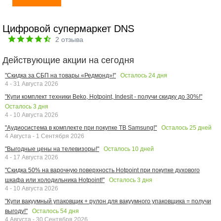
Цифровой супермаркет DNS
2
отзыва
Действующие акции на сегодня
Осталось
24
дня
"Скидка за СБП на товары «Редмонд»!"
4 - 31 Августа 2026
"Купи комплект техники Beko, Hotpoint, Indesit - получи скидку до 30%!"
Осталось
3
дня
4 - 10 Августа 2026
Осталось
25
дней
"Аудиосистема в комплекте при покупке ТВ Samsung!"
4 Августа - 1 Сентября 2026
Осталось
10
дней
"Выгодные цены на телевизоры!"
4 - 17 Августа 2026
"Скидка 50% на варочную поверхность Hotpoint при покупке духового
Осталось
3
дня
шкафа или холодильника Hotpoint!"
4 - 10 Августа 2026
"Купи вакуумный упаковщик + рулон для вакуумного упаковщика = получи
Осталось
54
дня
выгоду!"
4 Августа - 30 Сентября 2026