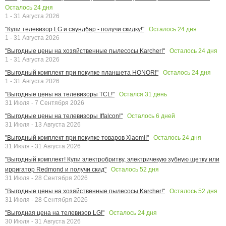
Осталось
24
дня
1 - 31 Августа 2026
Осталось
24
дня
"Купи телевизор LG и саундбар - получи скидку!"
1 - 31 Августа 2026
Осталось
24
дня
"Выгодные цены на хозяйственные пылесосы Karcher!"
1 - 31 Августа 2026
Осталось
24
дня
"Выгодный комплект при покупке планшета HONOR!"
1 - 31 Августа 2026
Остался
31
день
"Выгодные цены на телевизоры TCL!"
31 Июля - 7 Сентября 2026
Осталось
6
дней
"Выгодные цены на телевизоры Iffalcon!"
31 Июля - 13 Августа 2026
Осталось
24
дня
"Выгодный комплект при покупке товаров Xiaomi!"
31 Июля - 31 Августа 2026
"Выгодный комплект! Купи электробритву, электричекую зубную щетку или
Осталось
52
дня
ирригатор Redmond и получи скид"
31 Июля - 28 Сентября 2026
Осталось
52
дня
"Выгодные цены на хозяйственные пылесосы Karcher!"
31 Июля - 28 Сентября 2026
Осталось
24
дня
"Выгодная цена на телевизор LG!"
30 Июля - 31 Августа 2026