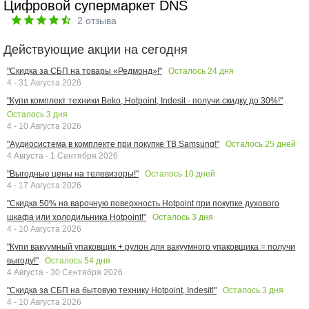
Цифровой супермаркет DNS
2
отзыва
Действующие акции на сегодня
Осталось
24
дня
"Скидка за СБП на товары «Редмонд»!"
4 - 31 Августа 2026
"Купи комплект техники Beko, Hotpoint, Indesit - получи скидку до 30%!"
Осталось
3
дня
4 - 10 Августа 2026
Осталось
25
дней
"Аудиосистема в комплекте при покупке ТВ Samsung!"
4 Августа - 1 Сентября 2026
Осталось
10
дней
"Выгодные цены на телевизоры!"
4 - 17 Августа 2026
"Скидка 50% на варочную поверхность Hotpoint при покупке духового
Осталось
3
дня
шкафа или холодильника Hotpoint!"
4 - 10 Августа 2026
"Купи вакуумный упаковщик + рулон для вакуумного упаковщика = получи
Осталось
54
дня
выгоду!"
4 Августа - 30 Сентября 2026
Осталось
3
дня
"Скидка за СБП на бытовую технику Hotpoint, Indesit!"
4 - 10 Августа 2026