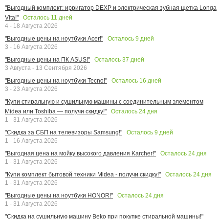
"Выгодный комплект: ирригатор DEXP и электрическая зубная щетка Longa
Осталось
11
дней
Vita!"
4 - 18 Августа 2026
Осталось
9
дней
"Выгодные цены на ноутбуки Acer!"
3 - 16 Августа 2026
Осталось
37
дней
"Выгодные цены на ПК ASUS!"
3 Августа - 13 Сентября 2026
Осталось
16
дней
"Выгодные цены на ноутбуки Tecno!"
3 - 23 Августа 2026
"Купи стиральную и сушильную машины с соединительным элементом
Осталось
24
дня
Midea или Toshiba — получи скидку!"
1 - 31 Августа 2026
Осталось
9
дней
"Скидка за СБП на телевизоры Samsung!"
1 - 16 Августа 2026
Осталось
24
дня
"Выгодная цена на мойку высокого давления Karcher!"
1 - 31 Августа 2026
Осталось
24
дня
"Купи комплект бытовой техники Midea - получи скидку!"
1 - 31 Августа 2026
Осталось
24
дня
"Выгодные цены на ноутбуки HONOR!"
1 - 31 Августа 2026
"Скидка на сушильную машину Beko при покупке стиральной машины!"