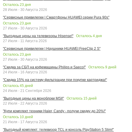
Осталось
23
дня
28 Июля - 30 Августа 2026
"Сервисные привилегии | Смартфоны HUAWEI серии Pura 90s"
Осталось
23
дня
27 Июля - 30 Августа 2026
Осталось
4
дня
"Выгодные цены на телевизоры Hisense!"
27 Июля - 11 Августа 2026
"Сервисные привилегии | Наушники HUAWEI FreeClip 2 S"
Осталось
23
дня
27 Июля - 30 Августа 2026
Осталось
9
дней
"Скидка за СБП на кофемашины Philips и Saeco!"
24 Июля - 16 Августа 2026
"Скидка 15% на систему фильтрации при покупке картриджа!"
Осталось
45
дней
24 Июля - 21 Сентября 2026
Осталось
15
дней
"Выгодные цены на моноблоки MSI!"
22 Июля - 22 Августа 2026
"Купи комплект техники Haier, Candy - получи скидку до 20%!"
Осталось
10
дней
21 Июля - 17 Августа 2026
"Выгодный комплект: телевизор TCL и консоль PlayStation 5 Slim!"