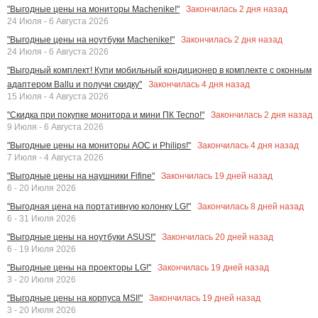
Закончилась
2
дня назад
"Выгодные цены на мониторы Machenike!"
24 Июля - 6 Августа 2026
Закончилась
2
дня назад
"Выгодные цены на ноутбуки Machenike!"
24 Июля - 6 Августа 2026
"Выгодный комплект! Купи мобильный кондиционер в комплекте с оконным
Закончилась
4
дня назад
адаптером Ballu и получи скидку"
15 Июля - 4 Августа 2026
Закончилась
2
дня назад
"Скидка при покупке монитора и мини ПК Tecno!"
9 Июля - 6 Августа 2026
Закончилась
4
дня назад
"Выгодные цены на мониторы AOC и Philips!"
7 Июля - 4 Августа 2026
Закончилась
19
дней назад
"Выгодные цены на наушники Fifine"
6 - 20 Июля 2026
Закончилась
8
дней назад
"Выгодная цена на портативную колонку LG!"
6 - 31 Июля 2026
Закончилась
20
дней назад
"Выгодные цены на ноутбуки ASUS!"
6 - 19 Июля 2026
Закончилась
19
дней назад
"Выгодные цены на проекторы LG!"
3 - 20 Июля 2026
Закончилась
19
дней назад
"Выгодные цены на корпуса MSI!"
3 - 20 Июля 2026