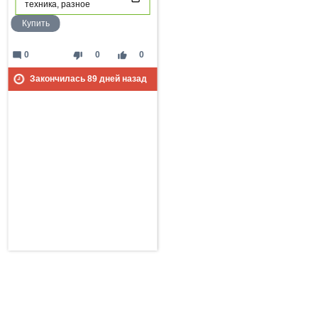
техника, разное
Купить
mode_comment
thumb_down
thumb_up
0
0
0
Закончилась
89
дней назад