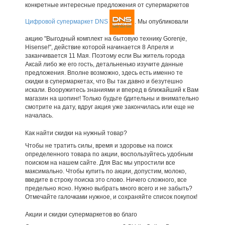
конкретные интересные предложения от супермаркетов
Цифровой супермаркет DNS
. Мы опубликовали
акцию "Выгодный комплект на бытовую технику Gorenje,
Hisense!", действие которой начинается 8 Апреля и
заканчивается 11 Мая. Поэтому если Вы житель города
Аксай либо же его гость, детальненько изучите данные
предложения. Вполне возможно, здесь есть именно те
скидки в супермаркетах, что Вы так давно и безутешно
искали. Вооружитесь знаниями и вперед в ближайший к Вам
магазин на шопинг! Только будьте бдительны и внимательно
смотрите на дату, вдруг акция уже закончилась или еще не
началась.
Как найти скидки на нужный товар?
Чтобы не тратить силы, время и здоровье на поиск
определенного товара по акции, воспользуйтесь удобным
поиском на нашем сайте. Для Вас мы упростили все
максимально. Чтобы купить по акции, допустим, молоко,
введите в строку поиска это слово. Ничего сложного, все
предельно ясно. Нужно выбрать много всего и не забыть?
Отмечайте галочками нужное, и сохраняйте список покупок!
Акции и скидки супермаркетов во благо