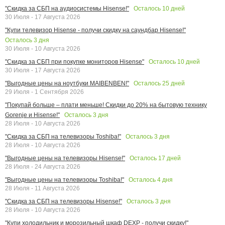
Осталось
10
дней
"Скидка за СБП на аудиосистемы Hisense!"
30 Июля - 17 Августа 2026
"Купи телевизор Hisense - получи скидку на саундбар Hisense!"
Осталось
3
дня
30 Июля - 10 Августа 2026
Осталось
10
дней
"Скидка за СБП при покупке мониторов Hisense"
30 Июля - 17 Августа 2026
Осталось
25
дней
"Выгодные цены на ноутбуки MAIBENBEN!"
29 Июля - 1 Сентября 2026
"Покупай больше – плати меньше! Скидки до 20% на бытовую технику
Осталось
3
дня
Gorenje и Hisense!"
28 Июля - 10 Августа 2026
Осталось
3
дня
"Скидка за СБП на телевизоры Toshiba!"
28 Июля - 10 Августа 2026
Осталось
17
дней
"Выгодные цены на телевизоры Hisense!"
28 Июля - 24 Августа 2026
Осталось
4
дня
"Выгодные цены на телевизоры Toshiba!"
28 Июля - 11 Августа 2026
Осталось
3
дня
"Скидка за СБП на телевизоры Hisense!"
28 Июля - 10 Августа 2026
"Купи холодильник и морозильный шкаф DEXP - получи скидку!"