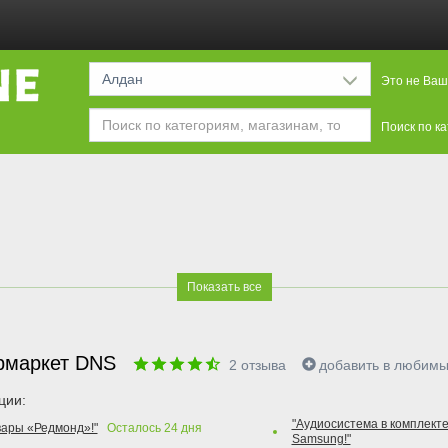
Алдан
Это не Ваш
Поиск по к
Показать все
рмаркет DNS
2
отзыва
добавить в любим
ции:
"Аудиосистема в комплекте
вары «Редмонд»!"
Осталось
24
дня
Samsung!"