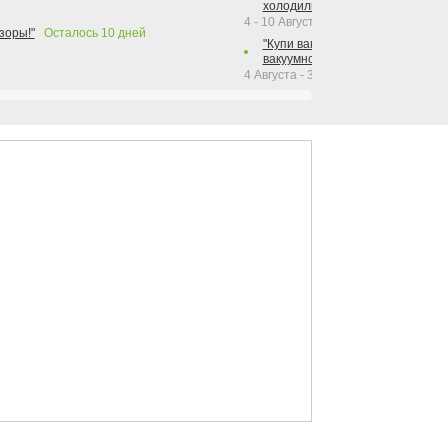
холодильника Hotpoint!"
4 - 10 Августа 2026
зоры!"
Осталось
10
дней
"Купи вакуумный упаковщик + р
вакуумного упаковщика = получи
4 Августа - 30 Сентября 2026