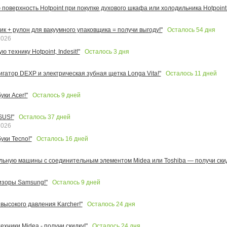
поверхность Hotpoint при покупке духового шкафа или холодильника Hotpoint!
Осталось
54
дня
к + рулон для вакуумного упаковщика = получи выгоду!"
2026
Осталось
3
дня
 технику Hotpoint, Indesit!"
Осталось
11
дней
игатор DEXP и электрическая зубная щетка Longa Vita!"
Осталось
9
дней
ки Acer!"
Осталось
37
дней
SUS!"
2026
Осталось
16
дней
уки Tecno!"
льную машины с соединительным элементом Midea или Toshiba — получи скид
Осталось
9
дней
изоры Samsung!"
Осталось
24
дня
высокого давления Karcher!"
Осталось
24
дня
ехники Midea - получи скидку!"