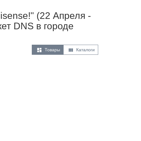
sense!" (22 Апреля -
кет DNS в городе


Товары
Каталоги