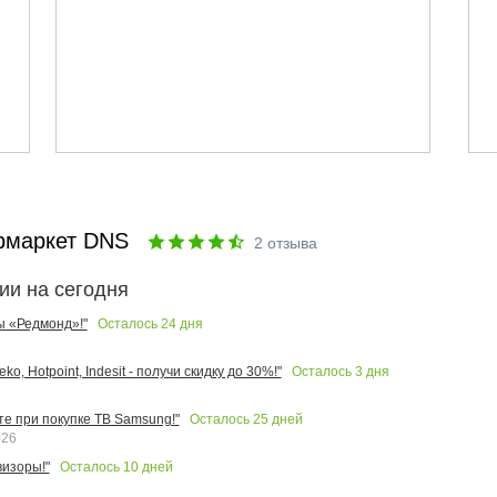
рмаркет DNS
2
отзыва
ии на сегодня
Осталось
24
дня
ы «Редмонд»!"
Осталось
3
дня
o, Hotpoint, Indesit - получи скидку до 30%!"
Осталось
25
дней
те при покупке ТВ Samsung!"
026
Осталось
10
дней
изоры!"