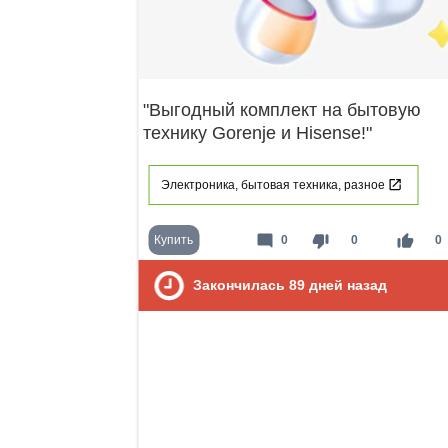
"Выгодный комплект на бытовую
технику Gorenje и Hisense!"
Электроника, бытовая техника, разное
mode_comment
thumb_down
thumb_up
Купить
0
0
0
Закончилась
89
дней назад