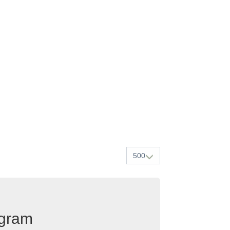
500
egram