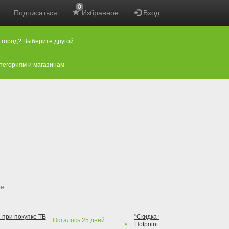
0
Подписаться
Избранное
Вход
 город? Выберите другой
атегориям и магазинам
ые
 при покупке ТВ
"Скидка 50% на варочную повер
Осталось
25
дней
Hotpoint при покупке духового 