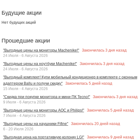
Будущие акции
Нет будущих акций
Прошедшие акции
Закончилась
3
дня назад
"Выгодные цены на мониторы Machenike!"
24 Июля - 6 Августа 2026
Закончилась
3
дня назад
"Выгодные цены на ноутбуки Machenike!"
24 Июля - 6 Августа 2026
"Выгодный комплект! Купи мобильный кондиционер в комплекте с оконным
Закончилась
5
дней назад
адаптером Ballu и получи скидку"
15 Июля - 4 Августа 2026
Закончилась
3
дня назад
"Скидка при покупке монитора и мини ПК Tecno!"
9 Июля - 6 Августа 2026
Закончилась
5
дней назад
"Выгодные цены на мониторы AOC и Philips!"
7 Июля - 4 Августа 2026
Закончилась
20
дней назад
"Выгодные цены на наушники Fifine"
6 - 20 Июля 2026
Закончилась
9
дней назад
"Выгодная цена на портативную колонку LG!"