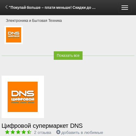
"Покупай больше – плати меньше! Скидки до 20% на бытовую технику Gorenje и Hisense!" (14 Апреля - 11 Мая 2026)
Пере
Электроника и Бытовая Техника
меню
Показать все
Цифровой супермаркет DNS
2
отзыва
добавить в любимые