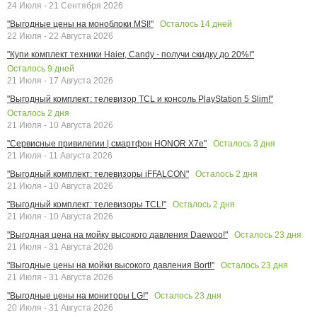
24 Июля - 21 Сентября 2026
Осталось
14
дней
"Выгодные цены на моноблоки MSI!"
22 Июля - 22 Августа 2026
"Купи комплект техники Haier, Candy - получи скидку до 20%!"
Осталось
9
дней
21 Июля - 17 Августа 2026
"Выгодный комплект: телевизор TCL и консоль PlayStation 5 Slim!"
Осталось
2
дня
21 Июля - 10 Августа 2026
Осталось
3
дня
"Сервисные привилегии | смартфон HONOR X7e"
21 Июля - 11 Августа 2026
Осталось
2
дня
"Выгодный комплект: телевизоры iFFALCON"
21 Июля - 10 Августа 2026
Осталось
2
дня
"Выгодный комплект: телевизоры TCL!"
21 Июля - 10 Августа 2026
Осталось
23
дня
"Выгодная цена на мойку высокого давления Daewoo!"
21 Июля - 31 Августа 2026
Осталось
23
дня
"Выгодные цены на мойки высокого давления Bort!"
21 Июля - 31 Августа 2026
Осталось
23
дня
"Выгодные цены на мониторы LG!"
20 Июля - 31 Августа 2026