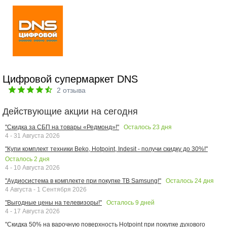
Цифровой супермаркет DNS
2
отзыва
Действующие акции на сегодня
Осталось
23
дня
"Скидка за СБП на товары «Редмонд»!"
4 - 31 Августа 2026
"Купи комплект техники Beko, Hotpoint, Indesit - получи скидку до 30%!"
Осталось
2
дня
4 - 10 Августа 2026
Осталось
24
дня
"Аудиосистема в комплекте при покупке ТВ Samsung!"
4 Августа - 1 Сентября 2026
Осталось
9
дней
"Выгодные цены на телевизоры!"
4 - 17 Августа 2026
"Скидка 50% на варочную поверхность Hotpoint при покупке духового