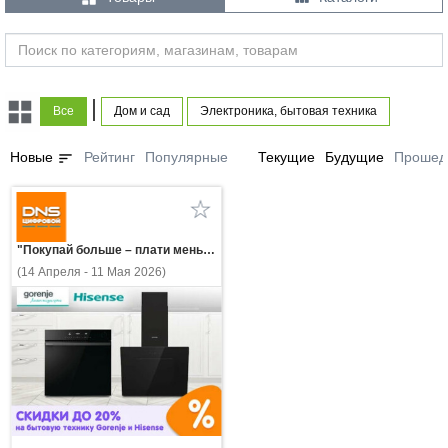
|
Все
Дом и сад
Электроника, бытовая техника
sort
Новые
Рейтинг
Популярные
Текущие
Будущие
Прошед
"Покупай больше – плати меньше! Скидки до 20% на бытовую технику Gorenje и Hisense!"
(14 Апреля - 11 Мая 2026)