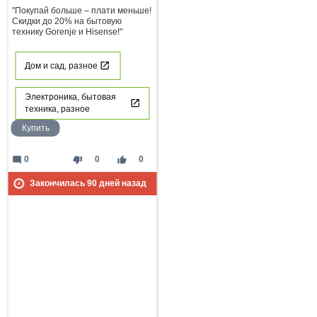
"Покупай больше – плати меньше!
Скидки до 20% на бытовую
технику Gorenje и Hisense!"
Дом и сад, разное
Электроника, бытовая
техника, разное
Купить
mode_comment
thumb_down
thumb_up
0
0
0
Закончилась
90
дней назад