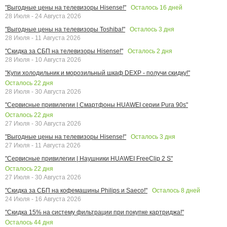
Осталось
16
дней
"Выгодные цены на телевизоры Hisense!"
28 Июля - 24 Августа 2026
Осталось
3
дня
"Выгодные цены на телевизоры Toshiba!"
28 Июля - 11 Августа 2026
Осталось
2
дня
"Скидка за СБП на телевизоры Hisense!"
28 Июля - 10 Августа 2026
"Купи холодильник и морозильный шкаф DEXP - получи скидку!"
Осталось
22
дня
28 Июля - 30 Августа 2026
"Сервисные привилегии | Смартфоны HUAWEI серии Pura 90s"
Осталось
22
дня
27 Июля - 30 Августа 2026
Осталось
3
дня
"Выгодные цены на телевизоры Hisense!"
27 Июля - 11 Августа 2026
"Сервисные привилегии | Наушники HUAWEI FreeClip 2 S"
Осталось
22
дня
27 Июля - 30 Августа 2026
Осталось
8
дней
"Скидка за СБП на кофемашины Philips и Saeco!"
24 Июля - 16 Августа 2026
"Скидка 15% на систему фильтрации при покупке картриджа!"
Осталось
44
дня