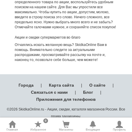
определенного товара по акции, воспользуйтесь удобным
поиском на нашем сайте. Для Вас мы упростили все
максимально. Чтобы купить по акции, допустим, молоко,
введите в строку поиска это слово. Ничего сложного, все
предельно ясно. Нужно выбрать много всего и не забыть?
Отмечайте галочками нужное, и сохраняйте список покупок!
Акции и скидки супермаркетов во благо
Отчаялись искать желанную вещь? SkidkaOnline Вам в
помощь. Внимательно следите за актуальными
распродажами, просматривайте рассылку на почте и,
наконец-то, позвольте себе больше, чем можете!
Города
|
Карта сайта
|
О сайте
|
Связаться с нами
|
Блог
|
Приложения для телефонов
©2026 SkidkaOnline.ru - Акции, скидки, каталоги магазинов России. Все
права защищены.
0
Главная
Избранное
Магазины
Входящие
Профиль