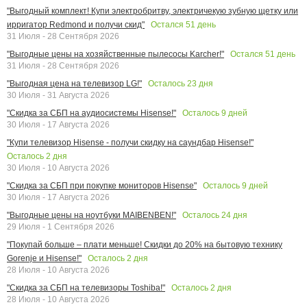
"Выгодный комплект! Купи электробритву, электричекую зубную щетку или
Остался
51
день
ирригатор Redmond и получи скид"
31 Июля - 28 Сентября 2026
Остался
51
день
"Выгодные цены на хозяйственные пылесосы Karcher!"
31 Июля - 28 Сентября 2026
Осталось
23
дня
"Выгодная цена на телевизор LG!"
30 Июля - 31 Августа 2026
Осталось
9
дней
"Скидка за СБП на аудиосистемы Hisense!"
30 Июля - 17 Августа 2026
"Купи телевизор Hisense - получи скидку на саундбар Hisense!"
Осталось
2
дня
30 Июля - 10 Августа 2026
Осталось
9
дней
"Скидка за СБП при покупке мониторов Hisense"
30 Июля - 17 Августа 2026
Осталось
24
дня
"Выгодные цены на ноутбуки MAIBENBEN!"
29 Июля - 1 Сентября 2026
"Покупай больше – плати меньше! Скидки до 20% на бытовую технику
Осталось
2
дня
Gorenje и Hisense!"
28 Июля - 10 Августа 2026
Осталось
2
дня
"Скидка за СБП на телевизоры Toshiba!"
28 Июля - 10 Августа 2026