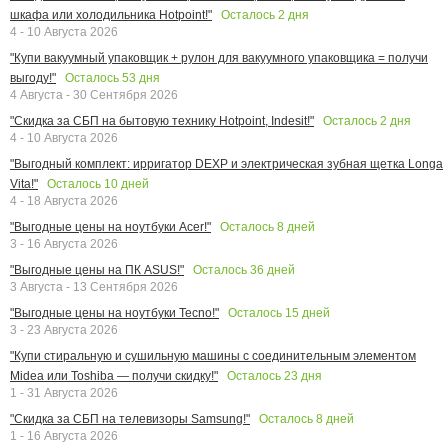
Осталось
2
дня
шкафа или холодильника Hotpoint!"
4 - 10 Августа 2026
"Купи вакуумный упаковщик + рулон для вакуумного упаковщика = получи
Осталось
53
дня
выгоду!"
4 Августа - 30 Сентября 2026
Осталось
2
дня
"Скидка за СБП на бытовую технику Hotpoint, Indesit!"
4 - 10 Августа 2026
"Выгодный комплект: ирригатор DEXP и электрическая зубная щетка Longa
Осталось
10
дней
Vita!"
4 - 18 Августа 2026
Осталось
8
дней
"Выгодные цены на ноутбуки Acer!"
3 - 16 Августа 2026
Осталось
36
дней
"Выгодные цены на ПК ASUS!"
3 Августа - 13 Сентября 2026
Осталось
15
дней
"Выгодные цены на ноутбуки Tecno!"
3 - 23 Августа 2026
"Купи стиральную и сушильную машины с соединительным элементом
Осталось
23
дня
Midea или Toshiba — получи скидку!"
1 - 31 Августа 2026
Осталось
8
дней
"Скидка за СБП на телевизоры Samsung!"
1 - 16 Августа 2026