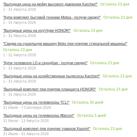
Осталось
23
дня
"Выгодная цена на мойку высокого давления Karcher!"
1 - 31 Августа 2026
Осталось
23
дня
"Купи комплект бытовой техники Midea - получи скидку!"
1 - 31 Августа 2026
Осталось
23
дня
"Выгодные цены на ноутбуки HONOR!"
1 - 31 Августа 2026
"Скидка на сушильную машину Beko при покупке стиральной машины!"
Осталось
23
дня
1 - 31 Августа 2026
Осталось
23
дня
"Купи телевизор LG и саундбар - получи скидку!"
1 - 31 Августа 2026
Осталось
23
дня
"Выгодные цены на хозяйственные пылесосы Karcher!"
1 - 31 Августа 2026
Осталось
23
дня
"Выгодный комплект при покупке планшета HONOR!"
1 - 31 Августа 2026
Осталось
30
дней
"Выгодные цены на телевизоры TCL!"
31 Июля - 7 Сентября 2026
Осталось
5
дней
"Выгодные цены на телевизоры Iffalcon!"
31 Июля - 13 Августа 2026
Осталось
23
дня
"Выгодный комплект при покупке товаров Xiaomi!"
31 Июля - 31 Августа 2026