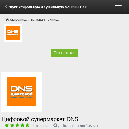
"Купи стиральную и сушильную машины Beko, Hotpoint - получи скидку 15%!" (1 - 11 Мая 2026)
Пере
Электроника и Бытовая Техника
меню
Показать все
Цифровой супермаркет DNS
2
отзыва
добавить в любимые