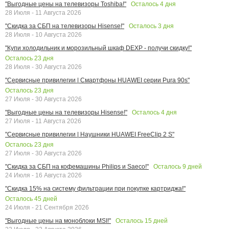
Осталось
4
дня
"Выгодные цены на телевизоры Toshiba!"
28 Июля - 11 Августа 2026
Осталось
3
дня
"Скидка за СБП на телевизоры Hisense!"
28 Июля - 10 Августа 2026
"Купи холодильник и морозильный шкаф DEXP - получи скидку!"
Осталось
23
дня
28 Июля - 30 Августа 2026
"Сервисные привилегии | Смартфоны HUAWEI серии Pura 90s"
Осталось
23
дня
27 Июля - 30 Августа 2026
Осталось
4
дня
"Выгодные цены на телевизоры Hisense!"
27 Июля - 11 Августа 2026
"Сервисные привилегии | Наушники HUAWEI FreeClip 2 S"
Осталось
23
дня
27 Июля - 30 Августа 2026
Осталось
9
дней
"Скидка за СБП на кофемашины Philips и Saeco!"
24 Июля - 16 Августа 2026
"Скидка 15% на систему фильтрации при покупке картриджа!"
Осталось
45
дней
24 Июля - 21 Сентября 2026
Осталось
15
дней
"Выгодные цены на моноблоки MSI!"