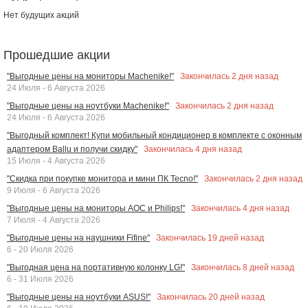
Нет будущих акций
Прошедшие акции
Закончилась
2
дня назад
"Выгодные цены на мониторы Machenike!"
24 Июля - 6 Августа 2026
Закончилась
2
дня назад
"Выгодные цены на ноутбуки Machenike!"
24 Июля - 6 Августа 2026
"Выгодный комплект! Купи мобильный кондиционер в комплекте с оконным
Закончилась
4
дня назад
адаптером Ballu и получи скидку"
15 Июля - 4 Августа 2026
Закончилась
2
дня назад
"Скидка при покупке монитора и мини ПК Tecno!"
9 Июля - 6 Августа 2026
Закончилась
4
дня назад
"Выгодные цены на мониторы AOC и Philips!"
7 Июля - 4 Августа 2026
Закончилась
19
дней назад
"Выгодные цены на наушники Fifine"
6 - 20 Июля 2026
Закончилась
8
дней назад
"Выгодная цена на портативную колонку LG!"
6 - 31 Июля 2026
Закончилась
20
дней назад
"Выгодные цены на ноутбуки ASUS!"