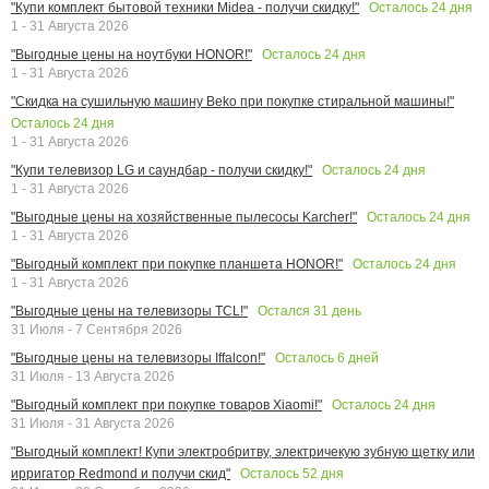
Осталось
24
дня
"Купи комплект бытовой техники Midea - получи скидку!"
1 - 31 Августа 2026
Осталось
24
дня
"Выгодные цены на ноутбуки HONOR!"
1 - 31 Августа 2026
"Скидка на сушильную машину Beko при покупке стиральной машины!"
Осталось
24
дня
1 - 31 Августа 2026
Осталось
24
дня
"Купи телевизор LG и саундбар - получи скидку!"
1 - 31 Августа 2026
Осталось
24
дня
"Выгодные цены на хозяйственные пылесосы Karcher!"
1 - 31 Августа 2026
Осталось
24
дня
"Выгодный комплект при покупке планшета HONOR!"
1 - 31 Августа 2026
Остался
31
день
"Выгодные цены на телевизоры TCL!"
31 Июля - 7 Сентября 2026
Осталось
6
дней
"Выгодные цены на телевизоры Iffalcon!"
31 Июля - 13 Августа 2026
Осталось
24
дня
"Выгодный комплект при покупке товаров Xiaomi!"
31 Июля - 31 Августа 2026
"Выгодный комплект! Купи электробритву, электричекую зубную щетку или
Осталось
52
дня
ирригатор Redmond и получи скид"