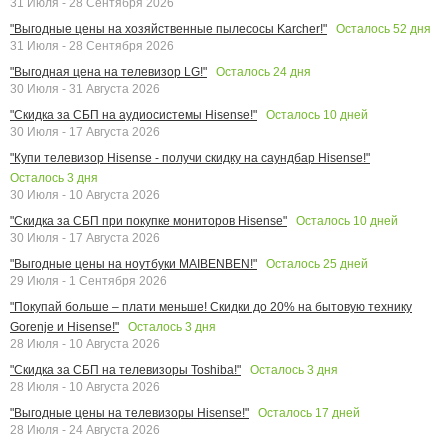
31 Июля - 28 Сентября 2026
Осталось
52
дня
"Выгодные цены на хозяйственные пылесосы Karcher!"
31 Июля - 28 Сентября 2026
Осталось
24
дня
"Выгодная цена на телевизор LG!"
30 Июля - 31 Августа 2026
Осталось
10
дней
"Скидка за СБП на аудиосистемы Hisense!"
30 Июля - 17 Августа 2026
"Купи телевизор Hisense - получи скидку на саундбар Hisense!"
Осталось
3
дня
30 Июля - 10 Августа 2026
Осталось
10
дней
"Скидка за СБП при покупке мониторов Hisense"
30 Июля - 17 Августа 2026
Осталось
25
дней
"Выгодные цены на ноутбуки MAIBENBEN!"
29 Июля - 1 Сентября 2026
"Покупай больше – плати меньше! Скидки до 20% на бытовую технику
Осталось
3
дня
Gorenje и Hisense!"
28 Июля - 10 Августа 2026
Осталось
3
дня
"Скидка за СБП на телевизоры Toshiba!"
28 Июля - 10 Августа 2026
Осталось
17
дней
"Выгодные цены на телевизоры Hisense!"
28 Июля - 24 Августа 2026