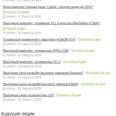
22 Июля - 22 Августа 2026
"Купи комплект техники Haier, Candy - получи скидку до 20%!"
Осталось
10
дней
21 Июля - 17 Августа 2026
"Выгодный комплект: телевизор TCL и консоль PlayStation 5 Slim!"
Осталось
3
дня
21 Июля - 10 Августа 2026
Осталось
4
дня
"Сервисные привилегии | смартфон HONOR X7e"
21 Июля - 11 Августа 2026
Осталось
3
дня
"Выгодный комплект: телевизоры iFFALCON"
21 Июля - 10 Августа 2026
Осталось
3
дня
"Выгодный комплект: телевизоры TCL!"
21 Июля - 10 Августа 2026
Осталось
24
дня
"Выгодная цена на мойку высокого давления Daewoo!"
21 Июля - 31 Августа 2026
Осталось
24
дня
"Выгодные цены на мойки высокого давления Bort!"
21 Июля - 31 Августа 2026
Осталось
24
дня
"Выгодные цены на мониторы LG!"
20 Июля - 31 Августа 2026
Будущие акции