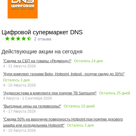
Цифровой супермаркет DNS
2
отзыва
Действующие акции на сегодня
Осталось
24
дня
"Скидка за СБП на товары «Редмонд»!"
4 - 31 Августа 2026
"Купи комплект техники Beko, Hotpoint, Indesit - получи скидку до 30%!"
Осталось
3
дня
4 - 10 Августа 2026
Осталось
25
дней
"Аудиосистема в комплекте при покупке ТВ Samsung!"
4 Августа - 1 Сентября 2026
Осталось
10
дней
"Выгодные цены на телевизоры!"
4 - 17 Августа 2026
"Скидка 50% на варочную поверхность Hotpoint при покупке духового
Осталось
3
дня
шкафа или холодильника Hotpoint!"
4 - 10 Августа 2026