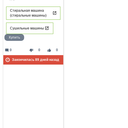
Стиральная машина
(стиральные машины)
Сушильные машины
Купить
mode_comment
thumb_down
thumb_up
0
0
0
Закончилась
89
дней назад