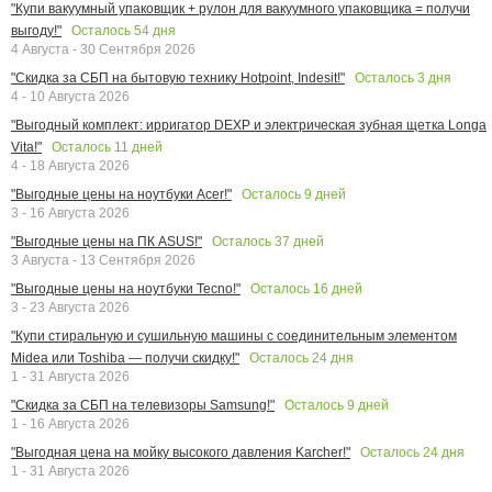
"Купи вакуумный упаковщик + рулон для вакуумного упаковщика = получи
Осталось
54
дня
выгоду!"
4 Августа - 30 Сентября 2026
Осталось
3
дня
"Скидка за СБП на бытовую технику Hotpoint, Indesit!"
4 - 10 Августа 2026
"Выгодный комплект: ирригатор DEXP и электрическая зубная щетка Longa
Осталось
11
дней
Vita!"
4 - 18 Августа 2026
Осталось
9
дней
"Выгодные цены на ноутбуки Acer!"
3 - 16 Августа 2026
Осталось
37
дней
"Выгодные цены на ПК ASUS!"
3 Августа - 13 Сентября 2026
Осталось
16
дней
"Выгодные цены на ноутбуки Tecno!"
3 - 23 Августа 2026
"Купи стиральную и сушильную машины с соединительным элементом
Осталось
24
дня
Midea или Toshiba — получи скидку!"
1 - 31 Августа 2026
Осталось
9
дней
"Скидка за СБП на телевизоры Samsung!"
1 - 16 Августа 2026
Осталось
24
дня
"Выгодная цена на мойку высокого давления Karcher!"
1 - 31 Августа 2026