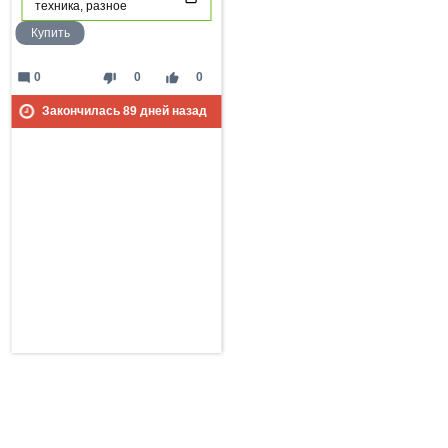
техника, разное
Купить
mode_comment
thumb_down
thumb_up
0
0
0
Закончилась
89
дней назад