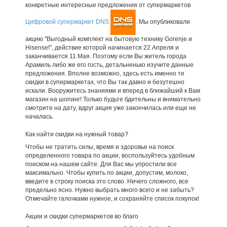
конкретные интересные предложения от супермаркетов
Цифровой супермаркет DNS
. Мы опубликовали
акцию "Выгодный комплект на бытовую технику Gorenje и
Hisense!", действие которой начинается 22 Апреля и
заканчивается 11 Мая. Поэтому если Вы житель города
Арамиль либо же его гость, детальненько изучите данные
предложения. Вполне возможно, здесь есть именно те
скидки в супермаркетах, что Вы так давно и безутешно
искали. Вооружитесь знаниями и вперед в ближайший к Вам
магазин на шопинг! Только будьте бдительны и внимательно
смотрите на дату, вдруг акция уже закончилась или еще не
началась.
Как найти скидки на нужный товар?
Чтобы не тратить силы, время и здоровье на поиск
определенного товара по акции, воспользуйтесь удобным
поиском на нашем сайте. Для Вас мы упростили все
максимально. Чтобы купить по акции, допустим, молоко,
введите в строку поиска это слово. Ничего сложного, все
предельно ясно. Нужно выбрать много всего и не забыть?
Отмечайте галочками нужное, и сохраняйте список покупок!
Акции и скидки супермаркетов во благо