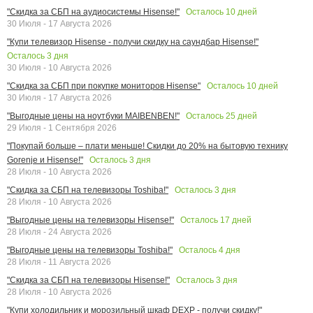
Осталось
10
дней
"Скидка за СБП на аудиосистемы Hisense!"
30 Июля - 17 Августа 2026
"Купи телевизор Hisense - получи скидку на саундбар Hisense!"
Осталось
3
дня
30 Июля - 10 Августа 2026
Осталось
10
дней
"Скидка за СБП при покупке мониторов Hisense"
30 Июля - 17 Августа 2026
Осталось
25
дней
"Выгодные цены на ноутбуки MAIBENBEN!"
29 Июля - 1 Сентября 2026
"Покупай больше – плати меньше! Скидки до 20% на бытовую технику
Осталось
3
дня
Gorenje и Hisense!"
28 Июля - 10 Августа 2026
Осталось
3
дня
"Скидка за СБП на телевизоры Toshiba!"
28 Июля - 10 Августа 2026
Осталось
17
дней
"Выгодные цены на телевизоры Hisense!"
28 Июля - 24 Августа 2026
Осталось
4
дня
"Выгодные цены на телевизоры Toshiba!"
28 Июля - 11 Августа 2026
Осталось
3
дня
"Скидка за СБП на телевизоры Hisense!"
28 Июля - 10 Августа 2026
"Купи холодильник и морозильный шкаф DEXP - получи скидку!"