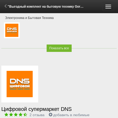
"Выгодный комплект на бытовую технику Gorenje и Hisense!" (22 Апреля - 11 Мая 2026)
Пере
Электроника и Бытовая Техника
меню
Показать все
Цифровой супермаркет DNS
2
отзыва
добавить в любимые