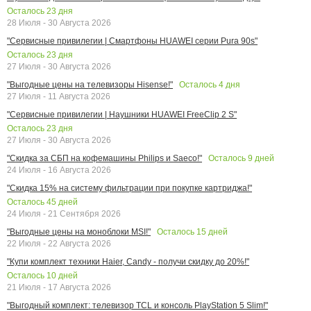
Осталось
23
дня
28 Июля - 30 Августа 2026
"Сервисные привилегии | Смартфоны HUAWEI серии Pura 90s"
Осталось
23
дня
27 Июля - 30 Августа 2026
Осталось
4
дня
"Выгодные цены на телевизоры Hisense!"
27 Июля - 11 Августа 2026
"Сервисные привилегии | Наушники HUAWEI FreeClip 2 S"
Осталось
23
дня
27 Июля - 30 Августа 2026
Осталось
9
дней
"Скидка за СБП на кофемашины Philips и Saeco!"
24 Июля - 16 Августа 2026
"Скидка 15% на систему фильтрации при покупке картриджа!"
Осталось
45
дней
24 Июля - 21 Сентября 2026
Осталось
15
дней
"Выгодные цены на моноблоки MSI!"
22 Июля - 22 Августа 2026
"Купи комплект техники Haier, Candy - получи скидку до 20%!"
Осталось
10
дней
21 Июля - 17 Августа 2026
"Выгодный комплект: телевизор TCL и консоль PlayStation 5 Slim!"