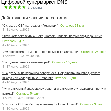
Цифровой супермаркет DNS
2
отзыва
Действующие акции на сегодня
Осталось
24
дня
"Скидка за СБП на товары «Редмонд»!"
4 - 31 Августа 2026
"Купи комплект техники Beko, Hotpoint, Indesit - получи скидку до 30%!"
Осталось
3
дня
4 - 10 Августа 2026
Осталось
25
дней
"Аудиосистема в комплекте при покупке ТВ Samsung!"
4 Августа - 1 Сентября 2026
Осталось
10
дней
"Выгодные цены на телевизоры!"
4 - 17 Августа 2026
"Скидка 50% на варочную поверхность Hotpoint при покупке духового
Осталось
3
дня
шкафа или холодильника Hotpoint!"
4 - 10 Августа 2026
"Купи вакуумный упаковщик + рулон для вакуумного упаковщика = получи
Осталось
54
дня
выгоду!"
4 Августа - 30 Сентября 2026
Осталось
3
дня
"Скидка за СБП на бытовую технику Hotpoint, Indesit!"
4 - 10 Августа 2026