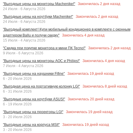
Закончилась
2
дня назад
"Выгодные цены на мониторы Machenike!"
24 Июля - 6 Августа 2026
Закончилась
2
дня назад
"Выгодные цены на ноутбуки Machenike!"
24 Июля - 6 Августа 2026
"Выгодный комплект! Купи мобильный кондиционер в комплекте с оконным
Закончилась
4
дня назад
адаптером Ballu и получи скидку"
15 Июля - 4 Августа 2026
Закончилась
2
дня назад
"Скидка при покупке монитора и мини ПК Tecno!"
9 Июля - 6 Августа 2026
Закончилась
4
дня назад
"Выгодные цены на мониторы AOC и Philips!"
7 Июля - 4 Августа 2026
Закончилась
19
дней назад
"Выгодные цены на наушники Fifine"
6 - 20 Июля 2026
Закончилась
8
дней назад
"Выгодная цена на портативную колонку LG!"
6 - 31 Июля 2026
Закончилась
20
дней назад
"Выгодные цены на ноутбуки ASUS!"
6 - 19 Июля 2026
Закончилась
19
дней назад
"Выгодные цены на проекторы LG!"
3 - 20 Июля 2026
Закончилась
19
дней назад
"Выгодные цены на корпуса MSI!"
3 - 20 Июля 2026