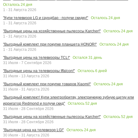
Осталось
24
дня
1 - 31 Августа 2026
Осталось
24
дня
"Купи телевизор LG и саундбар - получи скидку!"
1 - 31 Августа 2026
Осталось
24
дня
"Выгодные цены на хозяйственные пылесосы Karcher!"
1 - 31 Августа 2026
Осталось
24
дня
"Выгодный комплект при покупке планшета HONOR!"
1 - 31 Августа 2026
Остался
31
день
"Выгодные цены на телевизоры TCL!"
31 Июля - 7 Сентября 2026
Осталось
6
дней
"Выгодные цены на телевизоры Iffalcon!"
31 Июля - 13 Августа 2026
Осталось
24
дня
"Выгодный комплект при покупке товаров Xiaomi!"
31 Июля - 31 Августа 2026
"Выгодный комплект! Купи электробритву, электричекую зубную щетку или
Осталось
52
дня
ирригатор Redmond и получи скид"
31 Июля - 28 Сентября 2026
Осталось
52
дня
"Выгодные цены на хозяйственные пылесосы Karcher!"
31 Июля - 28 Сентября 2026
Осталось
24
дня
"Выгодная цена на телевизор LG!"
30 Июля - 31 Августа 2026