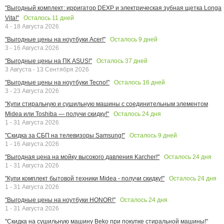
"Выгодный комплект: ирригатор DEXP и электрическая зубная щетка Longa
Осталось
11
дней
Vita!"
4 - 18 Августа 2026
Осталось
9
дней
"Выгодные цены на ноутбуки Acer!"
3 - 16 Августа 2026
Осталось
37
дней
"Выгодные цены на ПК ASUS!"
3 Августа - 13 Сентября 2026
Осталось
16
дней
"Выгодные цены на ноутбуки Tecno!"
3 - 23 Августа 2026
"Купи стиральную и сушильную машины с соединительным элементом
Осталось
24
дня
Midea или Toshiba — получи скидку!"
1 - 31 Августа 2026
Осталось
9
дней
"Скидка за СБП на телевизоры Samsung!"
1 - 16 Августа 2026
Осталось
24
дня
"Выгодная цена на мойку высокого давления Karcher!"
1 - 31 Августа 2026
Осталось
24
дня
"Купи комплект бытовой техники Midea - получи скидку!"
1 - 31 Августа 2026
Осталось
24
дня
"Выгодные цены на ноутбуки HONOR!"
1 - 31 Августа 2026
"Скидка на сушильную машину Beko при покупке стиральной машины!"