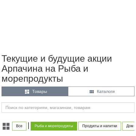
Текущие и будущие акции
Арпачина на Рыба и
морепродукты


Товары
Каталоги
|
Все
Рыба и морепродукты
Продукты и напитки
Дом и