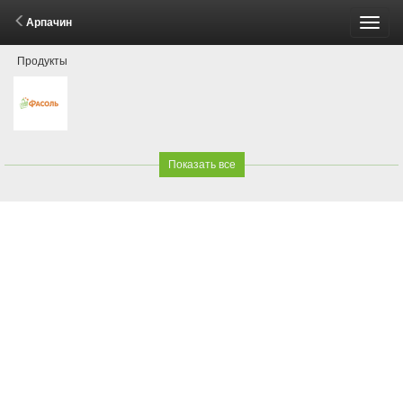
Арпачин
Пере
Продукты
меню
Показать все