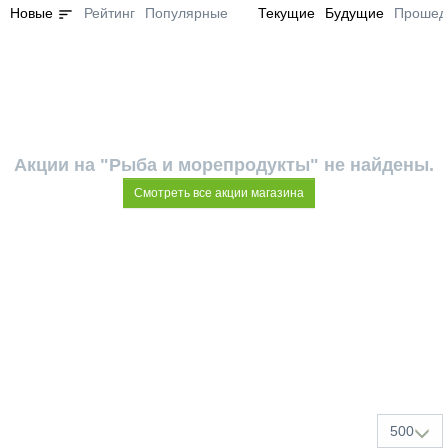
sort
Новые
Рейтинг
Популярные
Текущие
Будущие
Прошед
Акции на "Рыба и морепродукты" не найдены.
Смотреть все акции магазина
500