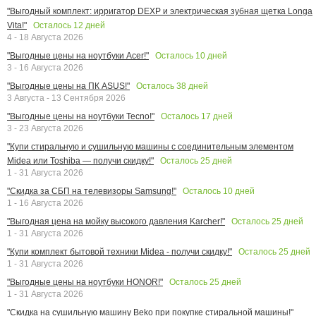
"Выгодный комплект: ирригатор DEXP и электрическая зубная щетка Longa
Осталось
12
дней
Vita!"
4 - 18 Августа 2026
Осталось
10
дней
"Выгодные цены на ноутбуки Acer!"
3 - 16 Августа 2026
Осталось
38
дней
"Выгодные цены на ПК ASUS!"
3 Августа - 13 Сентября 2026
Осталось
17
дней
"Выгодные цены на ноутбуки Tecno!"
3 - 23 Августа 2026
"Купи стиральную и сушильную машины с соединительным элементом
Осталось
25
дней
Midea или Toshiba — получи скидку!"
1 - 31 Августа 2026
Осталось
10
дней
"Скидка за СБП на телевизоры Samsung!"
1 - 16 Августа 2026
Осталось
25
дней
"Выгодная цена на мойку высокого давления Karcher!"
1 - 31 Августа 2026
Осталось
25
дней
"Купи комплект бытовой техники Midea - получи скидку!"
1 - 31 Августа 2026
Осталось
25
дней
"Выгодные цены на ноутбуки HONOR!"
1 - 31 Августа 2026
"Скидка на сушильную машину Beko при покупке стиральной машины!"