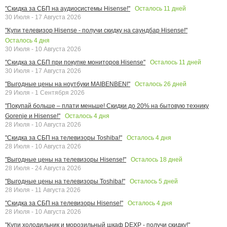
Осталось
11
дней
"Скидка за СБП на аудиосистемы Hisense!"
30 Июля - 17 Августа 2026
"Купи телевизор Hisense - получи скидку на саундбар Hisense!"
Осталось
4
дня
30 Июля - 10 Августа 2026
Осталось
11
дней
"Скидка за СБП при покупке мониторов Hisense"
30 Июля - 17 Августа 2026
Осталось
26
дней
"Выгодные цены на ноутбуки MAIBENBEN!"
29 Июля - 1 Сентября 2026
"Покупай больше – плати меньше! Скидки до 20% на бытовую технику
Осталось
4
дня
Gorenje и Hisense!"
28 Июля - 10 Августа 2026
Осталось
4
дня
"Скидка за СБП на телевизоры Toshiba!"
28 Июля - 10 Августа 2026
Осталось
18
дней
"Выгодные цены на телевизоры Hisense!"
28 Июля - 24 Августа 2026
Осталось
5
дней
"Выгодные цены на телевизоры Toshiba!"
28 Июля - 11 Августа 2026
Осталось
4
дня
"Скидка за СБП на телевизоры Hisense!"
28 Июля - 10 Августа 2026
"Купи холодильник и морозильный шкаф DEXP - получи скидку!"