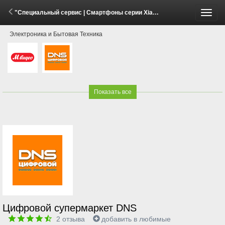
"Специальный сервис | Смартфоны серии Xiaomi 17Т" (29 Мая - 26 Июля 2026)
Пере
Электроника и Бытовая Техника
меню
Показать все
Цифровой супермаркет DNS
2
отзыва
добавить в любимые