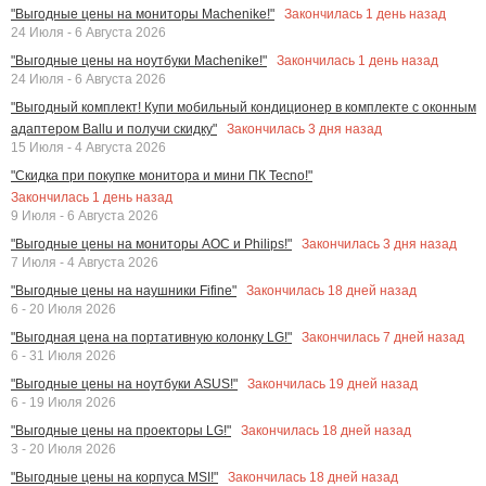
Закончилась
1
день назад
"Выгодные цены на мониторы Machenike!"
24 Июля - 6 Августа 2026
Закончилась
1
день назад
"Выгодные цены на ноутбуки Machenike!"
24 Июля - 6 Августа 2026
"Выгодный комплект! Купи мобильный кондиционер в комплекте с оконным
Закончилась
3
дня назад
адаптером Ballu и получи скидку"
15 Июля - 4 Августа 2026
"Скидка при покупке монитора и мини ПК Tecno!"
Закончилась
1
день назад
9 Июля - 6 Августа 2026
Закончилась
3
дня назад
"Выгодные цены на мониторы AOC и Philips!"
7 Июля - 4 Августа 2026
Закончилась
18
дней назад
"Выгодные цены на наушники Fifine"
6 - 20 Июля 2026
Закончилась
7
дней назад
"Выгодная цена на портативную колонку LG!"
6 - 31 Июля 2026
Закончилась
19
дней назад
"Выгодные цены на ноутбуки ASUS!"
6 - 19 Июля 2026
Закончилась
18
дней назад
"Выгодные цены на проекторы LG!"
3 - 20 Июля 2026
Закончилась
18
дней назад
"Выгодные цены на корпуса MSI!"