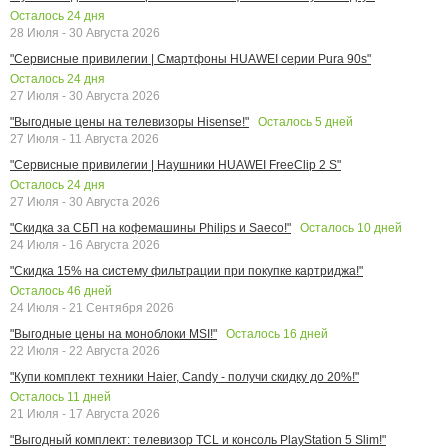
Осталось
24
дня
28 Июля - 30 Августа 2026
"Сервисные привилегии | Смартфоны HUAWEI серии Pura 90s"
Осталось
24
дня
27 Июля - 30 Августа 2026
Осталось
5
дней
"Выгодные цены на телевизоры Hisense!"
27 Июля - 11 Августа 2026
"Сервисные привилегии | Наушники HUAWEI FreeClip 2 S"
Осталось
24
дня
27 Июля - 30 Августа 2026
Осталось
10
дней
"Скидка за СБП на кофемашины Philips и Saeco!"
24 Июля - 16 Августа 2026
"Скидка 15% на систему фильтрации при покупке картриджа!"
Осталось
46
дней
24 Июля - 21 Сентября 2026
Осталось
16
дней
"Выгодные цены на моноблоки MSI!"
22 Июля - 22 Августа 2026
"Купи комплект техники Haier, Candy - получи скидку до 20%!"
Осталось
11
дней
21 Июля - 17 Августа 2026
"Выгодный комплект: телевизор TCL и консоль PlayStation 5 Slim!"