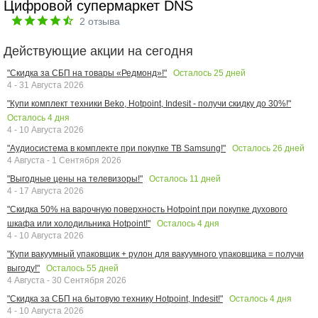
Цифровой супермаркет DNS
2
отзыва
Действующие акции на сегодня
Осталось
25
дней
"Скидка за СБП на товары «Редмонд»!"
4 - 31 Августа 2026
"Купи комплект техники Beko, Hotpoint, Indesit - получи скидку до 30%!"
Осталось
4
дня
4 - 10 Августа 2026
Осталось
26
дней
"Аудиосистема в комплекте при покупке ТВ Samsung!"
4 Августа - 1 Сентября 2026
Осталось
11
дней
"Выгодные цены на телевизоры!"
4 - 17 Августа 2026
"Скидка 50% на варочную поверхность Hotpoint при покупке духового
Осталось
4
дня
шкафа или холодильника Hotpoint!"
4 - 10 Августа 2026
"Купи вакуумный упаковщик + рулон для вакуумного упаковщика = получи
Осталось
55
дней
выгоду!"
4 Августа - 30 Сентября 2026
Осталось
4
дня
"Скидка за СБП на бытовую технику Hotpoint, Indesit!"
4 - 10 Августа 2026