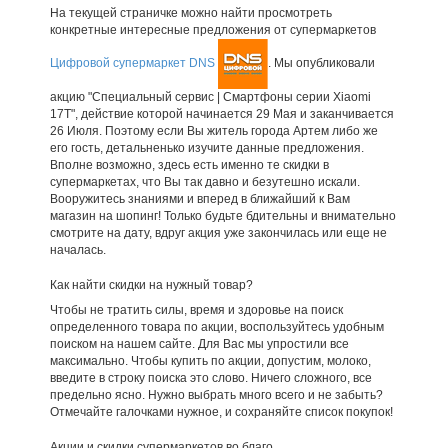
На текущей страничке можно найти просмотреть
конкретные интересные предложения от супермаркетов
Цифровой супермаркет DNS
. Мы опубликовали
акцию "Специальный сервис | Смартфоны серии Xiaomi
17Т", действие которой начинается 29 Мая и заканчивается
26 Июля. Поэтому если Вы житель города Артем либо же
его гость, детальненько изучите данные предложения.
Вполне возможно, здесь есть именно те скидки в
супермаркетах, что Вы так давно и безутешно искали.
Вооружитесь знаниями и вперед в ближайший к Вам
магазин на шопинг! Только будьте бдительны и внимательно
смотрите на дату, вдруг акция уже закончилась или еще не
началась.
Как найти скидки на нужный товар?
Чтобы не тратить силы, время и здоровье на поиск
определенного товара по акции, воспользуйтесь удобным
поиском на нашем сайте. Для Вас мы упростили все
максимально. Чтобы купить по акции, допустим, молоко,
введите в строку поиска это слово. Ничего сложного, все
предельно ясно. Нужно выбрать много всего и не забыть?
Отмечайте галочками нужное, и сохраняйте список покупок!
Акции и скидки супермаркетов во благо