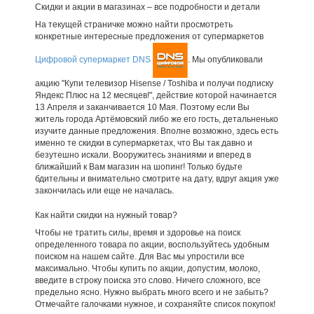
Скидки и акции в магазинах – все подробности и детали
На текущей страничке можно найти просмотреть
конкретные интересные предложения от супермаркетов
Цифровой супермаркет DNS
. Мы опубликовали
акцию "Купи телевизор Hisense / Toshiba и получи подписку
Яндекс Плюс на 12 месяцев!", действие которой начинается
13 Апреля и заканчивается 10 Мая. Поэтому если Вы
житель города Артёмовский либо же его гость, детальненько
изучите данные предложения. Вполне возможно, здесь есть
именно те скидки в супермаркетах, что Вы так давно и
безутешно искали. Вооружитесь знаниями и вперед в
ближайший к Вам магазин на шопинг! Только будьте
бдительны и внимательно смотрите на дату, вдруг акция уже
закончилась или еще не началась.
Как найти скидки на нужный товар?
Чтобы не тратить силы, время и здоровье на поиск
определенного товара по акции, воспользуйтесь удобным
поиском на нашем сайте. Для Вас мы упростили все
максимально. Чтобы купить по акции, допустим, молоко,
введите в строку поиска это слово. Ничего сложного, все
предельно ясно. Нужно выбрать много всего и не забыть?
Отмечайте галочками нужное, и сохраняйте список покупок!