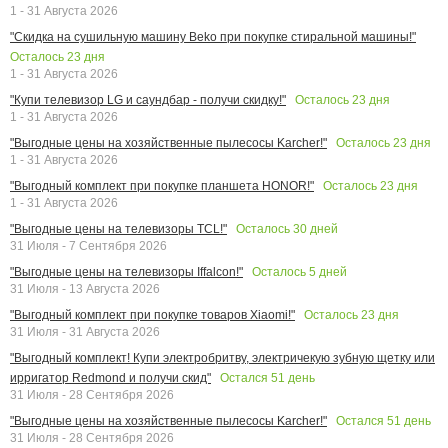
1 - 31 Августа 2026
"Скидка на сушильную машину Beko при покупке стиральной машины!"
Осталось
23
дня
1 - 31 Августа 2026
Осталось
23
дня
"Купи телевизор LG и саундбар - получи скидку!"
1 - 31 Августа 2026
Осталось
23
дня
"Выгодные цены на хозяйственные пылесосы Karcher!"
1 - 31 Августа 2026
Осталось
23
дня
"Выгодный комплект при покупке планшета HONOR!"
1 - 31 Августа 2026
Осталось
30
дней
"Выгодные цены на телевизоры TCL!"
31 Июля - 7 Сентября 2026
Осталось
5
дней
"Выгодные цены на телевизоры Iffalcon!"
31 Июля - 13 Августа 2026
Осталось
23
дня
"Выгодный комплект при покупке товаров Xiaomi!"
31 Июля - 31 Августа 2026
"Выгодный комплект! Купи электробритву, электричекую зубную щетку или
Остался
51
день
ирригатор Redmond и получи скид"
31 Июля - 28 Сентября 2026
Остался
51
день
"Выгодные цены на хозяйственные пылесосы Karcher!"
31 Июля - 28 Сентября 2026