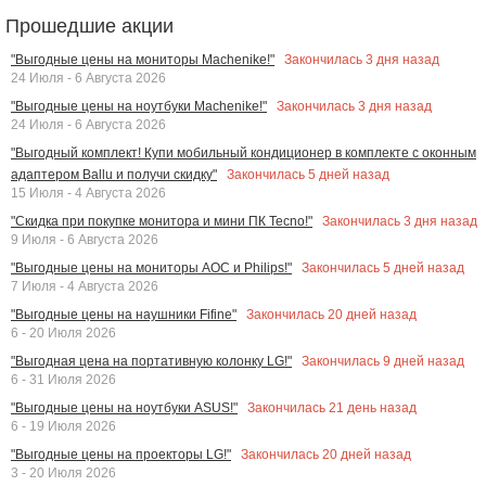
Прошедшие акции
Закончилась
3
дня назад
"Выгодные цены на мониторы Machenike!"
24 Июля - 6 Августа 2026
Закончилась
3
дня назад
"Выгодные цены на ноутбуки Machenike!"
24 Июля - 6 Августа 2026
"Выгодный комплект! Купи мобильный кондиционер в комплекте с оконным
Закончилась
5
дней назад
адаптером Ballu и получи скидку"
15 Июля - 4 Августа 2026
Закончилась
3
дня назад
"Скидка при покупке монитора и мини ПК Tecno!"
9 Июля - 6 Августа 2026
Закончилась
5
дней назад
"Выгодные цены на мониторы AOC и Philips!"
7 Июля - 4 Августа 2026
Закончилась
20
дней назад
"Выгодные цены на наушники Fifine"
6 - 20 Июля 2026
Закончилась
9
дней назад
"Выгодная цена на портативную колонку LG!"
6 - 31 Июля 2026
Закончилась
21
день назад
"Выгодные цены на ноутбуки ASUS!"
6 - 19 Июля 2026
Закончилась
20
дней назад
"Выгодные цены на проекторы LG!"
3 - 20 Июля 2026