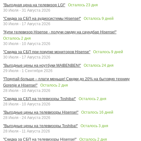
Осталось
23
дня
"Выгодная цена на телевизор LG!"
30 Июля - 31 Августа 2026
Осталось
9
дней
"Скидка за СБП на аудиосистемы Hisense!"
30 Июля - 17 Августа 2026
"Купи телевизор Hisense - получи скидку на саундбар Hisense!"
Осталось
2
дня
30 Июля - 10 Августа 2026
Осталось
9
дней
"Скидка за СБП при покупке мониторов Hisense"
30 Июля - 17 Августа 2026
Осталось
24
дня
"Выгодные цены на ноутбуки MAIBENBEN!"
29 Июля - 1 Сентября 2026
"Покупай больше – плати меньше! Скидки до 20% на бытовую технику
Осталось
2
дня
Gorenje и Hisense!"
28 Июля - 10 Августа 2026
Осталось
2
дня
"Скидка за СБП на телевизоры Toshiba!"
28 Июля - 10 Августа 2026
Осталось
16
дней
"Выгодные цены на телевизоры Hisense!"
28 Июля - 24 Августа 2026
Осталось
3
дня
"Выгодные цены на телевизоры Toshiba!"
28 Июля - 11 Августа 2026
Осталось
2
дня
"Скидка за СБП на телевизоры Hisense!"