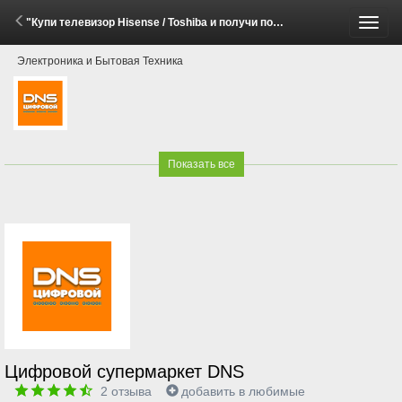
"Купи телевизор Hisense / Toshiba и получи подписку Яндекс Плюс на 12 месяцев!" (13 Апреля - 10 Мая 2026)
Пере
Электроника и Бытовая Техника
меню
Показать все
Цифровой супермаркет DNS
2
отзыва
добавить в любимые