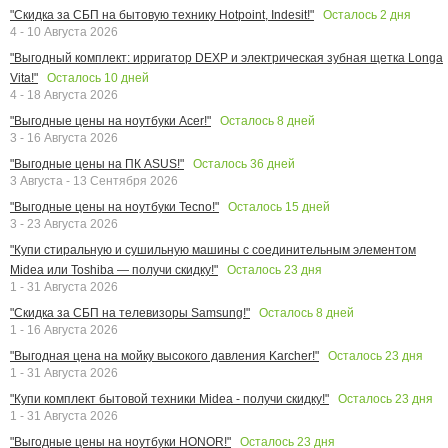
Осталось
2
дня
"Скидка за СБП на бытовую технику Hotpoint, Indesit!"
4 - 10 Августа 2026
"Выгодный комплект: ирригатор DEXP и электрическая зубная щетка Longa
Осталось
10
дней
Vita!"
4 - 18 Августа 2026
Осталось
8
дней
"Выгодные цены на ноутбуки Acer!"
3 - 16 Августа 2026
Осталось
36
дней
"Выгодные цены на ПК ASUS!"
3 Августа - 13 Сентября 2026
Осталось
15
дней
"Выгодные цены на ноутбуки Tecno!"
3 - 23 Августа 2026
"Купи стиральную и сушильную машины с соединительным элементом
Осталось
23
дня
Midea или Toshiba — получи скидку!"
1 - 31 Августа 2026
Осталось
8
дней
"Скидка за СБП на телевизоры Samsung!"
1 - 16 Августа 2026
Осталось
23
дня
"Выгодная цена на мойку высокого давления Karcher!"
1 - 31 Августа 2026
Осталось
23
дня
"Купи комплект бытовой техники Midea - получи скидку!"
1 - 31 Августа 2026
Осталось
23
дня
"Выгодные цены на ноутбуки HONOR!"