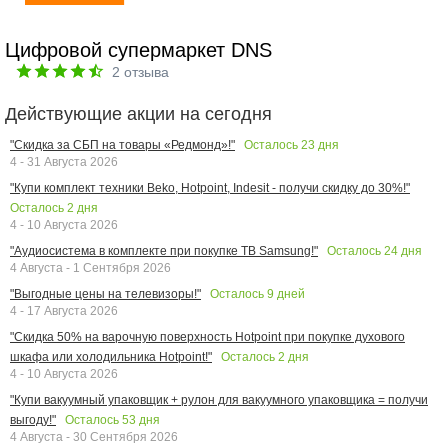
Цифровой супермаркет DNS
2
отзыва
Действующие акции на сегодня
Осталось
23
дня
"Скидка за СБП на товары «Редмонд»!"
4 - 31 Августа 2026
"Купи комплект техники Beko, Hotpoint, Indesit - получи скидку до 30%!"
Осталось
2
дня
4 - 10 Августа 2026
Осталось
24
дня
"Аудиосистема в комплекте при покупке ТВ Samsung!"
4 Августа - 1 Сентября 2026
Осталось
9
дней
"Выгодные цены на телевизоры!"
4 - 17 Августа 2026
"Скидка 50% на варочную поверхность Hotpoint при покупке духового
Осталось
2
дня
шкафа или холодильника Hotpoint!"
4 - 10 Августа 2026
"Купи вакуумный упаковщик + рулон для вакуумного упаковщика = получи
Осталось
53
дня
выгоду!"
4 Августа - 30 Сентября 2026