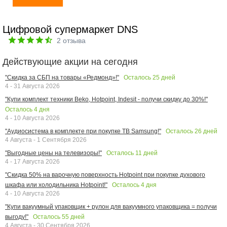
Цифровой супермаркет DNS
2
отзыва
Действующие акции на сегодня
Осталось
25
дней
"Скидка за СБП на товары «Редмонд»!"
4 - 31 Августа 2026
"Купи комплект техники Beko, Hotpoint, Indesit - получи скидку до 30%!"
Осталось
4
дня
4 - 10 Августа 2026
Осталось
26
дней
"Аудиосистема в комплекте при покупке ТВ Samsung!"
4 Августа - 1 Сентября 2026
Осталось
11
дней
"Выгодные цены на телевизоры!"
4 - 17 Августа 2026
"Скидка 50% на варочную поверхность Hotpoint при покупке духового
Осталось
4
дня
шкафа или холодильника Hotpoint!"
4 - 10 Августа 2026
"Купи вакуумный упаковщик + рулон для вакуумного упаковщика = получи
Осталось
55
дней
выгоду!"
4 Августа - 30 Сентября 2026