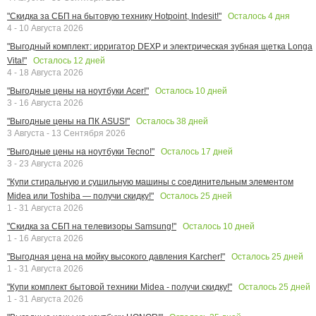
Осталось
4
дня
"Скидка за СБП на бытовую технику Hotpoint, Indesit!"
4 - 10 Августа 2026
"Выгодный комплект: ирригатор DEXP и электрическая зубная щетка Longa
Осталось
12
дней
Vita!"
4 - 18 Августа 2026
Осталось
10
дней
"Выгодные цены на ноутбуки Acer!"
3 - 16 Августа 2026
Осталось
38
дней
"Выгодные цены на ПК ASUS!"
3 Августа - 13 Сентября 2026
Осталось
17
дней
"Выгодные цены на ноутбуки Tecno!"
3 - 23 Августа 2026
"Купи стиральную и сушильную машины с соединительным элементом
Осталось
25
дней
Midea или Toshiba — получи скидку!"
1 - 31 Августа 2026
Осталось
10
дней
"Скидка за СБП на телевизоры Samsung!"
1 - 16 Августа 2026
Осталось
25
дней
"Выгодная цена на мойку высокого давления Karcher!"
1 - 31 Августа 2026
Осталось
25
дней
"Купи комплект бытовой техники Midea - получи скидку!"
1 - 31 Августа 2026