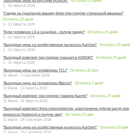
Осталось
25
дней
"Выгодные цены на ноутбуки HONOR!"
1 - 31 Августа 2026
"Скидка на сушильную машину Beko при покупке стиральной машины!"
Осталось
25
дней
1 - 31 Августа 2026
Осталось
25
дней
"Купи телевизор LG и саундбар - получи скидку!"
1 - 31 Августа 2026
Осталось
25
дней
"Выгодные цены на хозяйственные пылесосы Karcher!"
1 - 31 Августа 2026
Осталось
25
дней
"Выгодный комплект при покупке планшета HONOR!"
1 - 31 Августа 2026
Осталось
32
дня
"Выгодные цены на телевизоры TCL!"
31 Июля - 7 Сентября 2026
Осталось
7
дней
"Выгодные цены на телевизоры Iffalcon!"
31 Июля - 13 Августа 2026
Осталось
25
дней
"Выгодный комплект при покупке товаров Xiaomi!"
31 Июля - 31 Августа 2026
"Выгодный комплект! Купи электробритву, электричекую зубную щетку или
Осталось
53
дня
ирригатор Redmond и получи скид"
31 Июля - 28 Сентября 2026
Осталось
53
дня
"Выгодные цены на хозяйственные пылесосы Karcher!"
31 Июля - 28 Сентября 2026