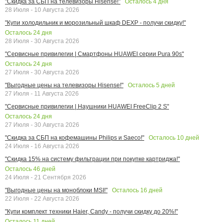
Осталось
4
дня
"Скидка за СБП на телевизоры Hisense!"
28 Июля - 10 Августа 2026
"Купи холодильник и морозильный шкаф DEXP - получи скидку!"
Осталось
24
дня
28 Июля - 30 Августа 2026
"Сервисные привилегии | Смартфоны HUAWEI серии Pura 90s"
Осталось
24
дня
27 Июля - 30 Августа 2026
Осталось
5
дней
"Выгодные цены на телевизоры Hisense!"
27 Июля - 11 Августа 2026
"Сервисные привилегии | Наушники HUAWEI FreeClip 2 S"
Осталось
24
дня
27 Июля - 30 Августа 2026
Осталось
10
дней
"Скидка за СБП на кофемашины Philips и Saeco!"
24 Июля - 16 Августа 2026
"Скидка 15% на систему фильтрации при покупке картриджа!"
Осталось
46
дней
24 Июля - 21 Сентября 2026
Осталось
16
дней
"Выгодные цены на моноблоки MSI!"
22 Июля - 22 Августа 2026
"Купи комплект техники Haier, Candy - получи скидку до 20%!"
Осталось
11
дней