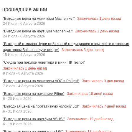
Прошедшие акции
Закончилась
1
день назад
"Выгодные цены на мониторы Machenike!"
24 Июля - 6 Августа 2026
Закончилась
1
день назад
"Выгодные цены на ноутбуки Machenike!"
24 Июля - 6 Августа 2026
"Выгодный комплект! Купи мобильный кондиционер в комплекте с оконным
Закончилась
3
дня назад
адаптером Ballu и получи скидку"
15 Июля - 4 Августа 2026
"Скидка при покупке монитора и мини ПК Tecno!"
Закончилась
1
день назад
9 Июля - 6 Августа 2026
Закончилась
3
дня назад
"Выгодные цены на мониторы AOC и Philips!"
7 Июля - 4 Августа 2026
Закончилась
18
дней назад
"Выгодные цены на наушники Fifine"
6 - 20 Июля 2026
Закончилась
7
дней назад
"Выгодная цена на портативную колонку LG!"
6 - 31 Июля 2026
Закончилась
19
дней назад
"Выгодные цены на ноутбуки ASUS!"
6 - 19 Июля 2026
Закончилась
18
дней назад
"Выгодные цены на проекторы LG!"