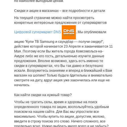
по наиболее выгодным ценам.
Скидки и акции в магазинах – все подробности и детали
На текущей страничке можно найти просмотреть
конкретные интересные предложения от супермаркетов
Цифровой супермаркет DNS
. Мы опубликовали
акцию "Купи ТВ Samsung и саундбар — получи скидку!",
действие которой начинается 23 Апреля и заканчивается 11
Мая. Поэтому если Вы житель города Комсомольск-на-
Амуре либо же его гость, детальненько изучите данные
предложения. Вполне возможно, здесь есть именно те
скидки в супермаркетах, что Вы так давно и безутешно
искали. Вооружитесь знаниями и вперед в ближайший к Вам
магазин на шопинг! Только будьте бдительны и внимательно
смотрите на дату, вдруг акция уже закончилась или еще не
началась.
Как найти скидки на нужный товар?
Чтобы не тратить силы, время и здоровье на поиск
определенного товара по акции, воспользуйтесь удобным
поиском на нашем сайте. Для Вас мы упростили все
максимально. Чтобы купить по акции, допустим, молоко,
введите в строку поиска это слово. Ничего сложного, все
предельно ясно. Нужно выбрать много всего и не забыть?