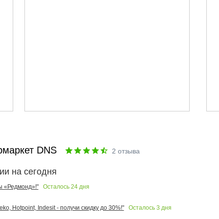
рмаркет DNS
2
отзыва
ии на сегодня
Осталось
24
дня
ы «Редмонд»!"
Осталось
3
дня
o, Hotpoint, Indesit - получи скидку до 30%!"