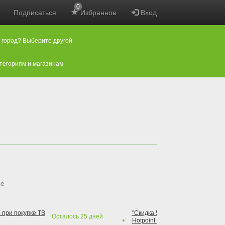
0
Подписаться
Избранное
Вход
 город? Выберите другой
атегориям и магазинам
ые
 при покупке ТВ
"Скидка 50% на варочную повер
Осталось
25
дней
Hotpoint при покупке духового 