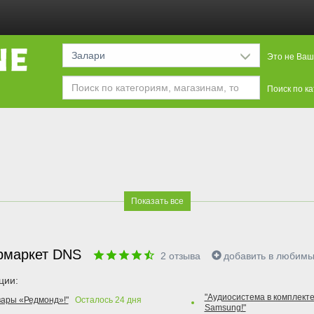
Залари
Это не Ваш
Поиск по к
Показать все
рмаркет DNS
2
отзыва
добавить в любим
ции:
"Аудиосистема в комплекте
вары «Редмонд»!"
Осталось
24
дня
Samsung!"