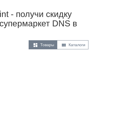
t - получи скидку
 супермаркет DNS в


Товары
Каталоги