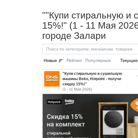
""Купи стиральную и 
15%!" (1 - 11 Мая 20
городе Залари
sort
Новые
Рейтинг
Популярные
Текущие
"Купи стиральную и сушильную
машины Beko, Hotpoint - получи
скидку 15%!"
(1 - 11 Мая 2026)