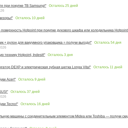
Осталось
25
дней
те при покупке ТВ Samsung!"
026
Осталось
10
дней
изоры!"
поверхность Hotpoint при покупке духового шкафа или холодильника Hotpoint!
Осталось
54
дня
к + рулон для вакуумного упаковщика = получи выгоду!"
2026
Осталось
3
дня
 технику Hotpoint, Indesit!"
Осталось
11
дней
игатор DEXP и электрическая зубная щетка Longa Vita!"
Осталось
9
дней
ки Acer!"
Осталось
37
дней
SUS!"
2026
Осталось
16
дней
уки Tecno!"
льную машины с соединительным элементом Midea или Toshiba — получи скид