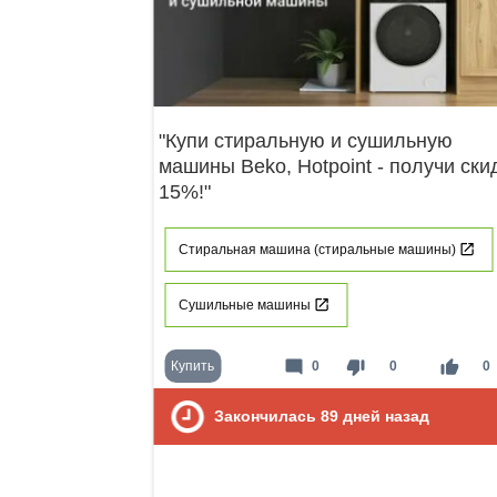
"Купи стиральную и сушильную
машины Beko, Hotpoint - получи ски
15%!"
Стиральная машина (стиральные машины)
Сушильные машины
mode_comment
thumb_down
thumb_up
Купить
0
0
0
Закончилась
89
дней назад