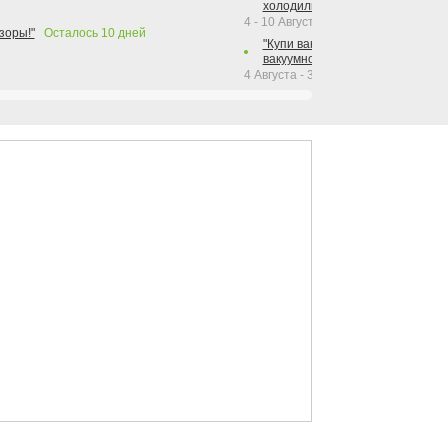
холодильника Hotpoint!"
4 - 10 Августа 2026
зоры!"
Осталось
10
дней
"Купи вакуумный упаковщик + р
вакуумного упаковщика = получи
4 Августа - 30 Сентября 2026