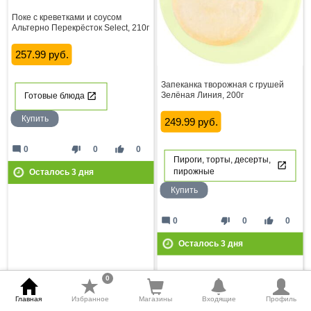
Поке с креветками и соусом
Альтерно Перекрёсток Select, 210г
257.99 руб.
Запеканка творожная с грушей
Зелёная Линия, 200г
Готовые блюда
Купить
249.99 руб.
mode_comment
thumb_down
thumb_up
0
0
0
Пироги, торты, десерты,
пирожные
Осталось
3
дня
Купить
mode_comment
thumb_down
thumb_up
0
0
0
Осталось
3
дня
0
Главная
Избранное
Магазины
Входящие
Профиль