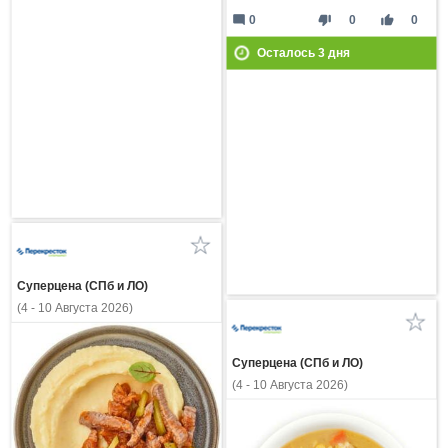
mode_comment
thumb_down
thumb_up
0
0
0
Осталось
3
дня
Суперцена (СПб и ЛО)
(4 - 10 Августа 2026)
Суперцена (СПб и ЛО)
(4 - 10 Августа 2026)