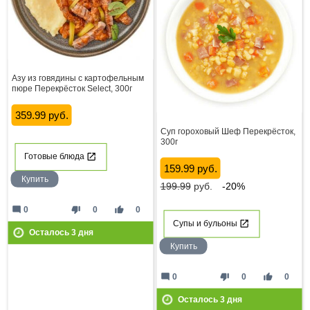
Азу из говядины с картофельным
пюре Перекрёсток Select, 300г
359.99 руб.
Суп гороховый Шеф Перекрёсток,
300г
Готовые блюда
159.99 руб.
Купить
199.99
руб.
-20%
mode_comment
thumb_down
thumb_up
0
0
0
Супы и бульоны
Осталось
3
дня
Купить
mode_comment
thumb_down
thumb_up
0
0
0
Осталось
3
дня