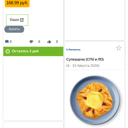
168.99 руб.
Каши
Купить
mode_comment
thumb_down
thumb_up
0
0
0
Осталось
3
дня
Суперцена (СПб и ЛО)
(4 - 10 Августа 2026)