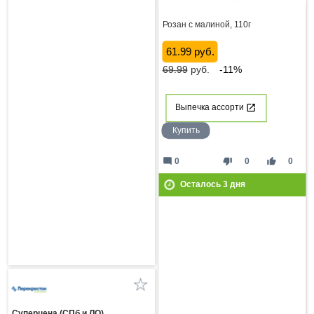
Розан с малиной, 110г
61.99 руб.
69.99
руб.
-11%
Выпечка ассорти
Купить
mode_comment
thumb_down
thumb_up
0
0
0
Осталось
3
дня
Суперцена (СПб и ЛО)