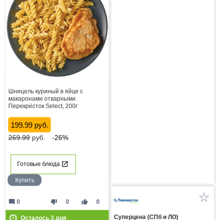
Шницель куриный в яйце с
макаронами отварными
Перекрёсток Select, 200г
199.99 руб.
269.99
руб.
-26%
Готовые блюда
Купить
mode_comment
thumb_down
thumb_up
0
0
0
Суперцена (СПб и ЛО)
Осталось
3
дня