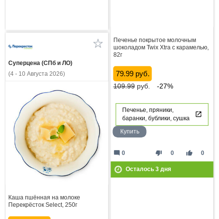
Печенье покрытое молочным
шоколадом Twix Xtra с карамелью,
82г
Суперцена (СПб и ЛО)
79.99 руб.
(4 - 10 Августа 2026)
109.99
руб.
-27%
Печенье, пряники,
баранки, бублики, сушка
Купить
mode_comment
thumb_down
thumb_up
0
0
0
Осталось
3
дня
Каша пшённая на молоке
Перекрёсток Select, 250г