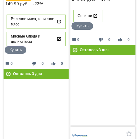
149.99
руб.
-23%
Сосиски
Вяленое мясо, копченое
мясо
Купить
Мясные блюда и
mode_comment
thumb_down
thumb_up
0
0
0
деликатесы
Купить
Осталось
3
дня
mode_comment
thumb_down
thumb_up
0
0
0
Осталось
3
дня