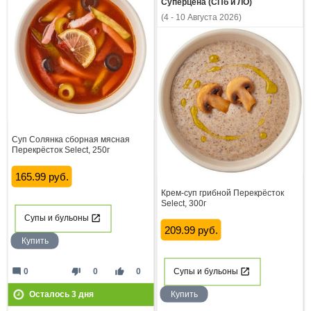
Суперцена (СПб и ЛО)
(4 - 10 Августа 2026)
Суп Солянка сборная мясная
Перекрёсток Select, 250г
165.99 руб.
Крем-суп грибной Перекрёсток
Select, 300г
Супы и бульоны
209.99 руб.
Купить
mode_comment
thumb_down
thumb_up
0
0
0
Супы и бульоны
Купить
Осталось
3
дня