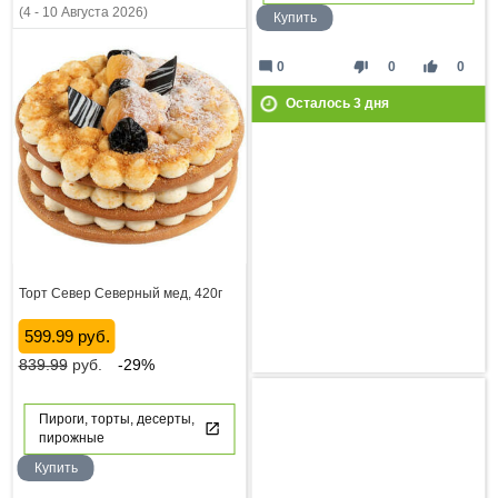
(4 - 10 Августа 2026)
Купить
mode_comment
thumb_down
thumb_up
0
0
0
Осталось
3
дня
Торт Север Северный мед, 420г
599.99 руб.
839.99
руб.
-29%
Пироги, торты, десерты,
пирожные
Купить