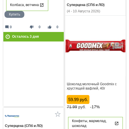
Колбаса, ветчина
Суперцена (СПб и ЛО)
(4 - 10 Августа 2026)
Купить
mode_comment
thumb_down
thumb_up
0
0
0
Осталось
3
дня
Шоколад молочный Goodmix с
хрустящей вафлей, 40г
59.99 руб.
71.99
руб.
-17%
Конфеты, мармелад,
шоколад
Суперцена (СПб и ЛО)