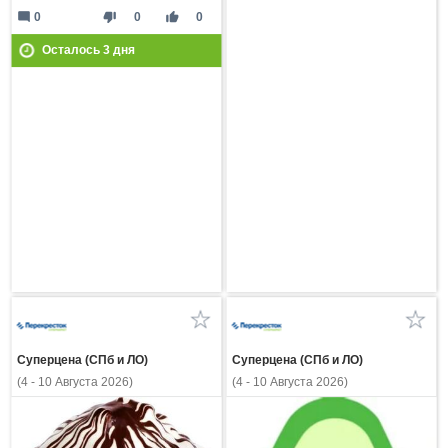
mode_comment
thumb_down
thumb_up
0
0
0
Осталось
3
дня
Суперцена (СПб и ЛО)
Суперцена (СПб и ЛО)
(4 - 10 Августа 2026)
(4 - 10 Августа 2026)