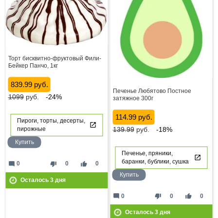
Торт бисквитно-фруктовый Фили-
Бейкер Панчо, 1кг
839.99 руб.
Печенье Любятово Постное
1099
руб.
-24%
затяжное 300г
114.99 руб.
Пироги, торты, десерты,
139.99
руб.
-18%
пирожные
Купить
Печенье, пряники,
баранки, бублики, сушка
mode_comment
thumb_down
thumb_up
0
0
0
Купить
Осталось
3
дня
mode_comment
thumb_down
thumb_up
0
0
0
Осталось
3
дня