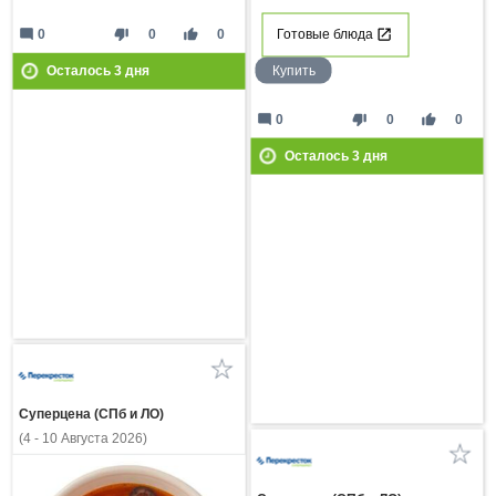
mode_comment
thumb_down
thumb_up
0
0
0
Готовые блюда
Купить
Осталось
3
дня
mode_comment
thumb_down
thumb_up
0
0
0
Осталось
3
дня
Суперцена (СПб и ЛО)
(4 - 10 Августа 2026)