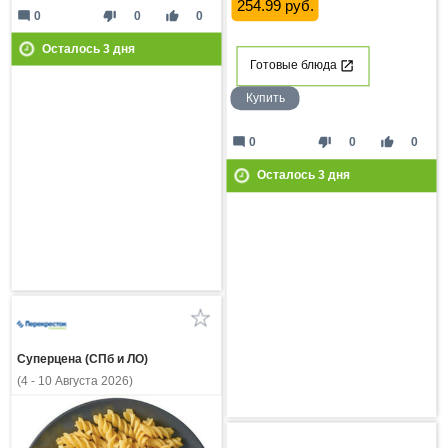
254.99 руб.
mode_comment
thumb_down
thumb_up
0
0
0
Осталось
3
дня
Готовые блюда
Купить
mode_comment
thumb_down
thumb_up
0
0
0
Осталось
3
дня
Суперцена (СПб и ЛО)
(4 - 10 Августа 2026)