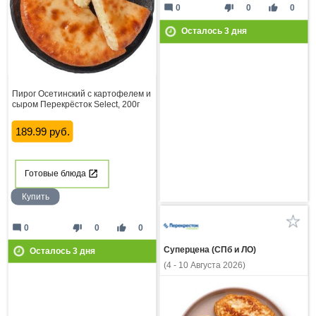
mode_comment
thumb_down
thumb_up
0
0
0
Осталось
3
дня
Пирог Осетинский с картофелем и
сыром Перекрёсток Select, 200г
189.99 руб.
Готовые блюда
Купить
mode_comment
thumb_down
thumb_up
0
0
0
Суперцена (СПб и ЛО)
Осталось
3
дня
(4 - 10 Августа 2026)