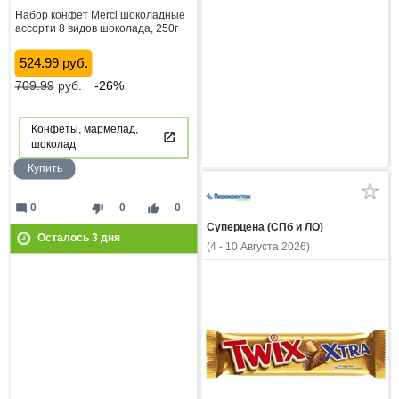
Набор конфет Merci шоколадные
ассорти 8 видов шоколада, 250г
524.99 руб.
709.99
руб.
-26%
Конфеты, мармелад,
шоколад
Купить
mode_comment
thumb_down
thumb_up
0
0
0
Суперцена (СПб и ЛО)
Осталось
3
дня
(4 - 10 Августа 2026)