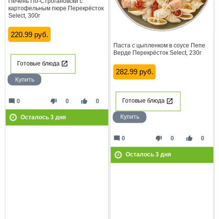
Печень По-Строгановски с
картофельным пюре Перекрёсток
Select, 300г
220.99 руб.
Паста с цыпленком в соусе Пепе
Верде Перекрёсток Select, 230г
Готовые блюда
282.99 руб.
Купить
mode_comment
thumb_down
thumb_up
0
0
0
Готовые блюда
Купить
Осталось
3
дня
mode_comment
thumb_down
thumb_up
0
0
0
Осталось
3
дня