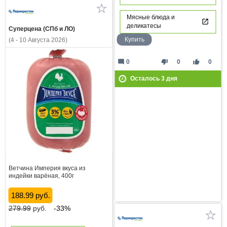
Мясные блюда и
деликатесы
Суперцена (СПб и ЛО)
Купить
(4 - 10 Августа 2026)
mode_comment
thumb_down
thumb_up
0
0
0
Осталось
3
дня
Ветчина Империя вкуса из
индейки варёная, 400г
188.99 руб.
279.99
руб.
-33%