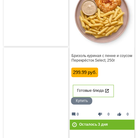
Бризоль куриная с пенне и соусом
Перекрёсток Select, 250г
299.99 руб.
Готовые блюда
Купить
mode_comment
thumb_down
thumb_up
0
0
0
Осталось
3
дня