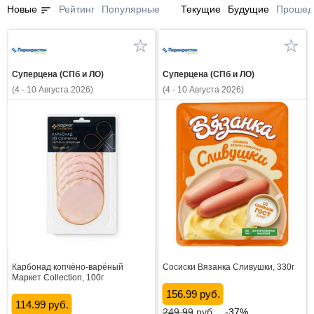
sort
Новые
Рейтинг
Популярные
Текущие
Будущие
Прошед
Суперцена (СПб и ЛО)
Суперцена (СПб и ЛО)
(4 - 10 Августа 2026)
(4 - 10 Августа 2026)
Карбонад копчёно-варёный
Сосиски Вязанка Сливушки, 330г
Маркет Collection, 100г
156.99 руб.
114.99 руб.
249.99
руб.
-37%