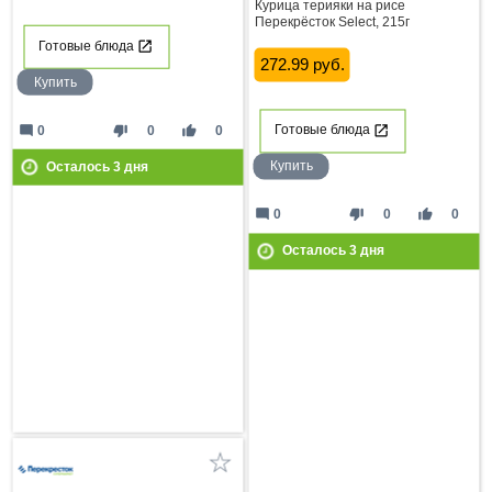
Курица терияки на рисе
Перекрёсток Select, 215г
Готовые блюда
272.99 руб.
Купить
mode_comment
thumb_down
thumb_up
0
0
0
Готовые блюда
Купить
Осталось
3
дня
mode_comment
thumb_down
thumb_up
0
0
0
Осталось
3
дня