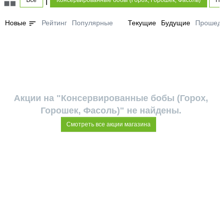
Все
Консервированные бобы (Горох, Горошек, Фасоль)
Пр
sort
Новые
Рейтинг
Популярные
Текущие
Будущие
Прошед
Акции на "Консервированные бобы (Горох,
Горошек, Фасоль)" не найдены.
Смотреть все акции магазина