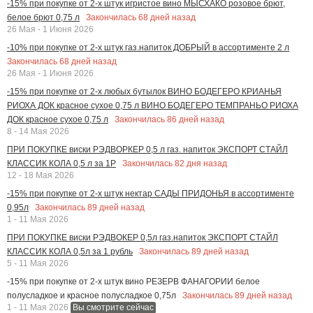
-15% при покупке от 2-х штук игристое вино МЫСХАКО розовое брют,
Закончилась
68
дней назад
белое брют 0,75 л
26 Мая - 1 Июня 2026
-10% при покупке от 2-х штук газ.напиток ДОБРЫЙ в ассортименте 2 л
Закончилась
68
дней назад
26 Мая - 1 Июня 2026
-15% при покупке от 2-х любых бутылок ВИНО БОДЕГЕРО КРИАНЬЯ
РИОХА ДОК красное сухое 0,75 л ВИНО БОДЕГЕРО ТЕМПРАНЬО РИОХА
Закончилась
86
дней назад
ДОК красное сухое 0,75 л
8 - 14 Мая 2026
ПРИ ПОКУПКЕ виски РЭДВОРКЕР 0,5 л газ. напиток ЭКСПОРТ СТАЙЛ
Закончилась
82
дня назад
КЛАССИК КОЛА 0,5 л за 1Р
12 - 18 Мая 2026
-15% при покупке от 2-х штук нектар САДЫ ПРИДОНЬЯ в ассортименте
Закончилась
89
дней назад
0,95л
1 - 11 Мая 2026
ПРИ ПОКУПКЕ виски РЭДВОКЕР 0,5л газ.напиток ЭКСПОРТ СТАЙЛ
Закончилась
89
дней назад
КЛАССИК КОЛА 0,5л за 1 рубль
5 - 11 Мая 2026
-15% при покупке от 2-х штук вино РЕЗЕРВ ФАНАГОРИИ белое
Закончилась
89
дней назад
полусладкое и красное полусладкое 0,75л
1 - 11 Мая 2026
Вы смотрите сейчас