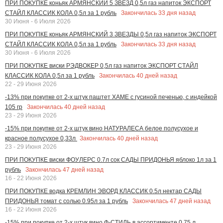
ПРИ ПОКУПКЕ коньяк АРМЯНСКИЙ 5 ЗВЕЗД 0,5л газ напиток ЭКСПОРТ
Закончилась
33
дня назад
СТАЙЛ КЛАССИК КОЛА 0,5л за 1 рубль
30 Июня - 6 Июля 2026
ПРИ ПОКУПКЕ коньяк АРМЯНСКИЙ 3 ЗВЕЗДЫ 0,5л газ напиток ЭКСПОРТ
Закончилась
33
дня назад
СТАЙЛ КЛАССИК КОЛА 0,5л за 1 рубль
30 Июня - 6 Июля 2026
ПРИ ПОКУПКЕ виски РЭДВОКЕР 0,5л газ напиток ЭКСПОРТ СТАЙЛ
Закончилась
40
дней назад
КЛАССИК КОЛА 0,5л за 1 рубль
22 - 29 Июня 2026
-13% при покупке от 2-х штук паштет ХАМЕ с гусиной печенью, с индейкой
Закончилась
40
дней назад
105 гр
23 - 29 Июня 2026
-15% при покупке от 2-х штук вино НАТУРАЛЕСА белое полусухое и
Закончилась
40
дней назад
красное полусухое 0,33л
23 - 29 Июня 2026
ПРИ ПОКУПКЕ виски ФОУЛЕРС 0.7л сок САДЫ ПРИДОНЬЯ яблоко 1л за 1
Закончилась
47
дней назад
рубль
16 - 22 Июня 2026
ПРИ ПОКУПКЕ водка КРЕМЛИН ЭВОРД КЛАССИК 0.5л нектар САДЫ
Закончилась
47
дней назад
ПРИДОНЬЯ томат с солью 0.95л за 1 рубль
16 - 22 Июня 2026
-15% при покупке от 2-х штук вино Ф-СТИЛЬ в ассортименте 0.75 л