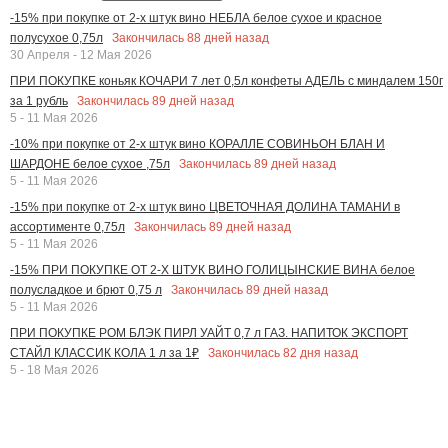
-15% при покупке от 2-х штук вино НЕБЛА белое сухое и красное
Закончилась
88
дней назад
полусухое 0,75л
30 Апреля - 12 Мая 2026
ПРИ ПОКУПКЕ коньяк КОЧАРИ 7 лет 0,5л конфеты АДЕЛЬ с миндалем 150г
Закончилась
89
дней назад
за 1 рубль
5 - 11 Мая 2026
-10% при покупке от 2-х штук вино КОРАЛЛЕ СОВИНЬОН БЛАН И
Закончилась
89
дней назад
ШАРДОНЕ белое сухое ,75л
5 - 11 Мая 2026
-15% при покупке от 2-х штук вино ЦВЕТОЧНАЯ ДОЛИНА ТАМАНИ в
Закончилась
89
дней назад
ассортименте 0,75л
5 - 11 Мая 2026
-15% ПРИ ПОКУПКЕ ОТ 2-Х ШТУК ВИНО ГОЛИЦЫНСКИЕ ВИНА белое
Закончилась
89
дней назад
полусладкое и брют 0,75 л
5 - 11 Мая 2026
ПРИ ПОКУПКЕ РОМ БЛЭК ПИРЛ УАЙТ 0,7 л ГАЗ. НАПИТОК ЭКСПОРТ
Закончилась
82
дня назад
СТАЙЛ КЛАССИК КОЛА 1 л за 1₽
5 - 18 Мая 2026