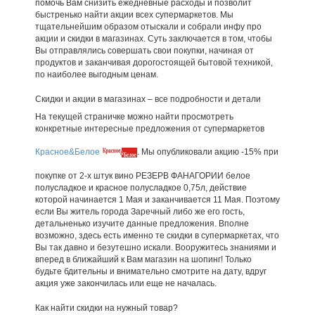
помочь Вам снизить ежедневные расходы и позволит
быстренько найти акции всех супермаркетов. Мы
тщательнейшим образом отыскали и собрали инфу про
акции и скидки в магазинах. Суть заключается в том, чтобы
Вы отправлялись совершать свои покупки, начиная от
продуктов и заканчивая дорогостоящей бытовой техникой,
по наиболее выгодным ценам.
Скидки и акции в магазинах – все подробности и детали
На текущей страничке можно найти просмотреть
конкретные интересные предложения от супермаркетов
Красное&Белое
. Мы опубликовали акцию -15% при
покупке от 2-х штук вино РЕЗЕРВ ФАНАГОРИИ белое
полусладкое и красное полусладкое 0,75л, действие
которой начинается 1 Мая и заканчивается 11 Мая. Поэтому
если Вы житель города Заречный либо же его гость,
детальненько изучите данные предложения. Вполне
возможно, здесь есть именно те скидки в супермаркетах, что
Вы так давно и безутешно искали. Вооружитесь знаниями и
вперед в ближайший к Вам магазин на шопинг! Только
будьте бдительны и внимательно смотрите на дату, вдруг
акция уже закончилась или еще не началась.
Как найти скидки на нужный товар?