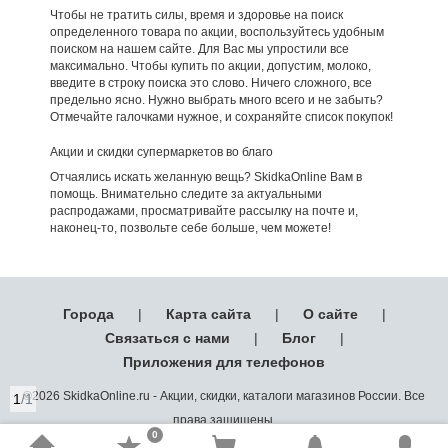
Чтобы не тратить силы, время и здоровье на поиск
определенного товара по акции, воспользуйтесь удобным
поиском на нашем сайте. Для Вас мы упростили все
максимально. Чтобы купить по акции, допустим, молоко,
введите в строку поиска это слово. Ничего сложного, все
предельно ясно. Нужно выбрать много всего и не забыть?
Отмечайте галочками нужное, и сохраняйте список покупок!
Акции и скидки супермаркетов во благо
Отчаялись искать желанную вещь? SkidkaOnline Вам в
помощь. Внимательно следите за актуальными
распродажами, просматривайте рассылку на почте и,
наконец-то, позвольте себе больше, чем можете!
Города
|
Карта сайта
|
О сайте
|
Связаться с нами
|
Блог
|
Приложения для телефонов
©2026 SkidkaOnline.ru - Акции, скидки, каталоги магазинов России. Все
1
/1
права защищены.
0