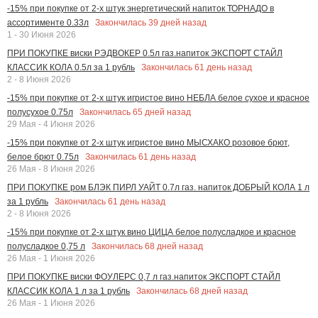
-15% при покупке от 2-х штук энергетический напиток ТОРНАДО в
Закончилась
39
дней назад
ассортименте 0.33л
1 - 30 Июня 2026
ПРИ ПОКУПКЕ виски РЭДВОКЕР 0.5л газ.напиток ЭКСПОРТ СТАЙЛ
Закончилась
61
день назад
КЛАССИК КОЛА 0.5л за 1 рубль
2 - 8 Июня 2026
-15% при покупке от 2-х штук игристое вино НЕБЛА белое сухое и красное
Закончилась
65
дней назад
полусухое 0.75л
29 Мая - 4 Июня 2026
-15% при покупке от 2-х штук игристое вино МЫСХАКО розовое брют,
Закончилась
61
день назад
белое брют 0.75л
26 Мая - 8 Июня 2026
ПРИ ПОКУПКЕ ром БЛЭК ПИРЛ УАЙТ 0.7л газ. напиток ДОБРЫЙ КОЛА 1 л
Закончилась
61
день назад
за 1 рубль
2 - 8 Июня 2026
-15% при покупке от 2-х штук вино ЦИЦА белое полусладкое и красное
Закончилась
68
дней назад
полусладкое 0,75 л
26 Мая - 1 Июня 2026
ПРИ ПОКУПКЕ виски ФОУЛЕРС 0,7 л газ.напиток ЭКСПОРТ СТАЙЛ
Закончилась
68
дней назад
КЛАССИК КОЛА 1 л за 1 рубль
26 Мая - 1 Июня 2026