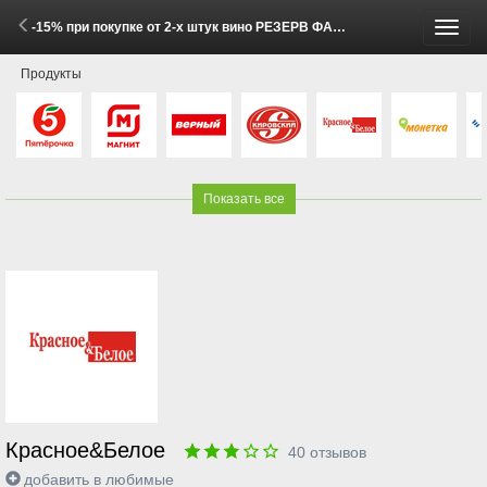
-15% при покупке от 2-х штук вино РЕЗЕРВ ФАНАГОРИИ белое полусладкое и красное полусладкое 0,75л (1 - 11 Мая 2026)
Пере
Продукты
меню
Показать все
Красное&Белое
40
отзывов
добавить в любимые