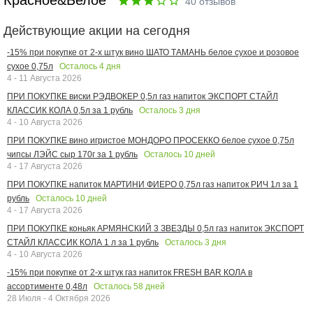
Красное&Белое
40
отзывов
Действующие акции на сегодня
-15% при покупке от 2-х штук вино ШАТО ТАМАНЬ белое сухое и розовое
Осталось
4
дня
сухое 0,75л
4 - 11 Августа 2026
ПРИ ПОКУПКЕ виски РЭДВОКЕР 0,5л газ напиток ЭКСПОРТ СТАЙЛ
Осталось
3
дня
КЛАССИК КОЛА 0,5л за 1 рубль
4 - 10 Августа 2026
ПРИ ПОКУПКЕ вино игристое МОНДОРО ПРОСЕККО белое сухое 0,75л
Осталось
10
дней
чипсы ЛЭЙС сыр 170г за 1 рубль
4 - 17 Августа 2026
ПРИ ПОКУПКЕ напиток МАРТИНИ ФИЕРО 0,75л газ напиток РИЧ 1л за 1
Осталось
10
дней
рубль
4 - 17 Августа 2026
ПРИ ПОКУПКЕ коньяк АРМЯНСКИЙ 3 ЗВЕЗДЫ 0,5л газ напиток ЭКСПОРТ
Осталось
3
дня
СТАЙЛ КЛАССИК КОЛА 1 л за 1 рубль
4 - 10 Августа 2026
-15% при покупке от 2-х штук газ напиток FRESH BAR КОЛА в
Осталось
58
дней
ассортименте 0,48л
28 Июля - 4 Октября 2026