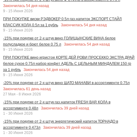
Закончилась
54
дня назад
9 - 15 Июня 2026
ПРИ ПОКУПКЕ виски РЭДВОКЕР 0.5л газ.напиток ЭКСПОРТ СТАЙЛ
Закончилась
54
дня назад
КЛАССИК КОЛА 0.5л за 1 рубль
9 - 15 Июня 2026
-15% при покупке от 2-х штук вино ГОЛИЦЫНСКИЕ ВИНА белое
Закончилась
54
дня назад
полусладкое и брют белое 0.75 л
9 - 15 Июня 2026
ПРИ ПОКУПКЕ вино игристое КОРТЕ ДЕЙ РОВИ ПРОСЕККО ЭКСТРА ДРАЙ
белое сухое 0.75л набор конфет АДЕЛЬ С ЦЕЛЬНЫМ МИНДАЛЕМ 150 гр
Закончилась
54
дня назад
за 1 рубль
9 - 15 Июня 2026
-20% при покупке от 2-х штук вино ШАТО МАНАВИ в ассортименте 0.75л
Закончилась
61
день назад
27 Мая - 8 Июня 2026
-15% при покупке от 2-х штук газ.напиток FRESH BAR КОЛА в
Закончилась
39
дней назад
ассортименте 0.48л
1 - 30 Июня 2026
-15% при покупке от 2-х штук энергетический напиток ТОРНАДО в
Закончилась
39
дней назад
ассортименте 0.473л
1 - 30 Июня 2026