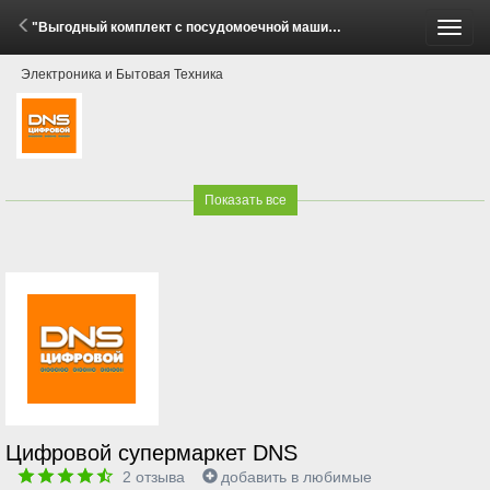
"Выгодный комплект с посудомоечной машиной Haier!" (21 Апреля - 11 Мая 2026)
Пере
Электроника и Бытовая Техника
меню
Показать все
Цифровой супермаркет DNS
2
отзыва
добавить в любимые