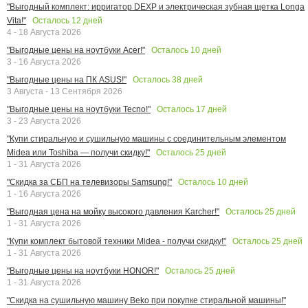
"Выгодный комплект: ирригатор DEXP и электрическая зубная щетка Longa
Осталось
12
дней
Vita!"
4 - 18 Августа 2026
Осталось
10
дней
"Выгодные цены на ноутбуки Acer!"
3 - 16 Августа 2026
Осталось
38
дней
"Выгодные цены на ПК ASUS!"
3 Августа - 13 Сентября 2026
Осталось
17
дней
"Выгодные цены на ноутбуки Tecno!"
3 - 23 Августа 2026
"Купи стиральную и сушильную машины с соединительным элементом
Осталось
25
дней
Midea или Toshiba — получи скидку!"
1 - 31 Августа 2026
Осталось
10
дней
"Скидка за СБП на телевизоры Samsung!"
1 - 16 Августа 2026
Осталось
25
дней
"Выгодная цена на мойку высокого давления Karcher!"
1 - 31 Августа 2026
Осталось
25
дней
"Купи комплект бытовой техники Midea - получи скидку!"
1 - 31 Августа 2026
Осталось
25
дней
"Выгодные цены на ноутбуки HONOR!"
1 - 31 Августа 2026
"Скидка на сушильную машину Beko при покупке стиральной машины!"