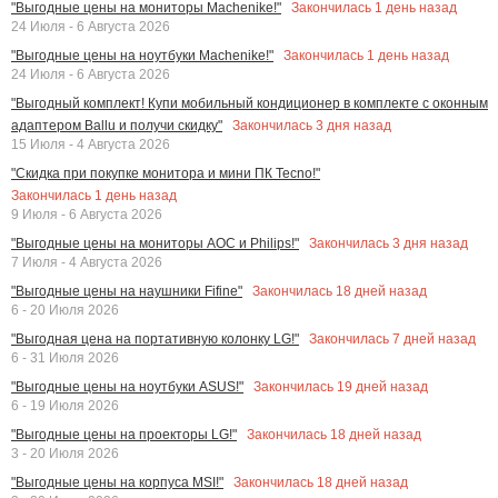
Закончилась
1
день назад
"Выгодные цены на мониторы Machenike!"
24 Июля - 6 Августа 2026
Закончилась
1
день назад
"Выгодные цены на ноутбуки Machenike!"
24 Июля - 6 Августа 2026
"Выгодный комплект! Купи мобильный кондиционер в комплекте с оконным
Закончилась
3
дня назад
адаптером Ballu и получи скидку"
15 Июля - 4 Августа 2026
"Скидка при покупке монитора и мини ПК Tecno!"
Закончилась
1
день назад
9 Июля - 6 Августа 2026
Закончилась
3
дня назад
"Выгодные цены на мониторы AOC и Philips!"
7 Июля - 4 Августа 2026
Закончилась
18
дней назад
"Выгодные цены на наушники Fifine"
6 - 20 Июля 2026
Закончилась
7
дней назад
"Выгодная цена на портативную колонку LG!"
6 - 31 Июля 2026
Закончилась
19
дней назад
"Выгодные цены на ноутбуки ASUS!"
6 - 19 Июля 2026
Закончилась
18
дней назад
"Выгодные цены на проекторы LG!"
3 - 20 Июля 2026
Закончилась
18
дней назад
"Выгодные цены на корпуса MSI!"