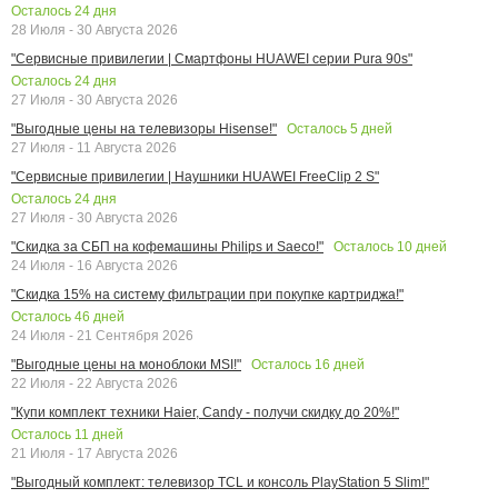
Осталось
24
дня
28 Июля - 30 Августа 2026
"Сервисные привилегии | Смартфоны HUAWEI серии Pura 90s"
Осталось
24
дня
27 Июля - 30 Августа 2026
Осталось
5
дней
"Выгодные цены на телевизоры Hisense!"
27 Июля - 11 Августа 2026
"Сервисные привилегии | Наушники HUAWEI FreeClip 2 S"
Осталось
24
дня
27 Июля - 30 Августа 2026
Осталось
10
дней
"Скидка за СБП на кофемашины Philips и Saeco!"
24 Июля - 16 Августа 2026
"Скидка 15% на систему фильтрации при покупке картриджа!"
Осталось
46
дней
24 Июля - 21 Сентября 2026
Осталось
16
дней
"Выгодные цены на моноблоки MSI!"
22 Июля - 22 Августа 2026
"Купи комплект техники Haier, Candy - получи скидку до 20%!"
Осталось
11
дней
21 Июля - 17 Августа 2026
"Выгодный комплект: телевизор TCL и консоль PlayStation 5 Slim!"