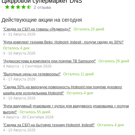
Цифровой супермаркет DNS
2
отзыва
Действующие акции на сегодня
Осталось
25
дней
"Скидка за СБП на товары «Редмонд»!"
4 - 31 Августа 2026
"Купи комплект техники Beko, Hotpoint, Indesit - получи скидку до 30%!"
Осталось
4
дня
4 - 10 Августа 2026
Осталось
26
дней
"Аудиосистема в комплекте при покупке ТВ Samsung!"
4 Августа - 1 Сентября 2026
Осталось
11
дней
"Выгодные цены на телевизоры!"
4 - 17 Августа 2026
"Скидка 50% на варочную поверхность Hotpoint при покупке духового
Осталось
4
дня
шкафа или холодильника Hotpoint!"
4 - 10 Августа 2026
"Купи вакуумный упаковщик + рулон для вакуумного упаковщика = получи
Осталось
55
дней
выгоду!"
4 Августа - 30 Сентября 2026
Осталось
4
дня
"Скидка за СБП на бытовую технику Hotpoint, Indesit!"
4 - 10 Августа 2026