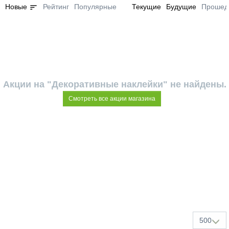
sort
Новые
Рейтинг
Популярные
Текущие
Будущие
Прошед
Акции на "Декоративные наклейки" не найдены.
Смотреть все акции магазина
500