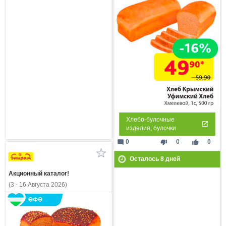
Хлебо-булочные
изделия, булочки
mode_comment
thumb_down
thumb_up
0
0
0
Осталось
8
дней
Акционный каталог!
(3 - 16 Августа 2026)