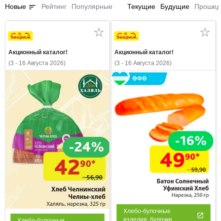
sort
Новые
Рейтинг
Популярные
Текущие
Будущие
Прошед
Акционный каталог!
Акционный каталог!
(3 - 16 Августа 2026)
(3 - 16 Августа 2026)
Хлебо-булочные
изделия, булочки
Хлебо-булочные