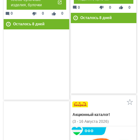
изделия, булочки
mode_comment
thumb_down
thumb_up
0
0
0
mode_comment
thumb_down
thumb_up
0
0
0
Осталось
8
дней
Осталось
8
дней
Акционный каталог!
(3 - 16 Августа 2026)