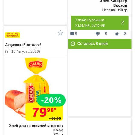
Хлебо-булочные
изделия, булочки
mode_comment
thumb_down
thumb_up
0
0
0
Осталось
8
дней
Акционный каталог!
(3 - 16 Августа 2026)