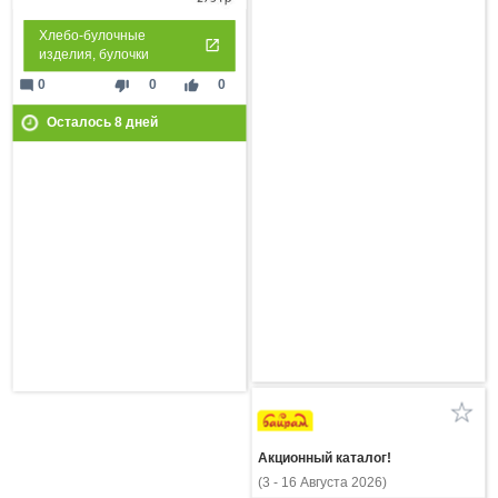
Хлебо-булочные
изделия, булочки
mode_comment
thumb_down
thumb_up
0
0
0
Осталось
8
дней
Акционный каталог!
(3 - 16 Августа 2026)