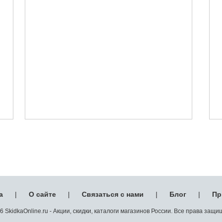
а
|
О сайте
|
Связаться с нами
|
Блог
|
Пр
 SkidkaOnline.ru - Акции, скидки, каталоги магазинов России. Все права защ