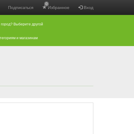
0
Подписаться
Избранное
Вход
 город? Выберите другой
атегориям и магазинам