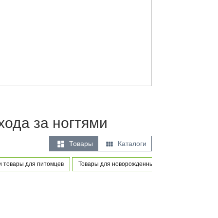
хода за ногтями


Товары
Каталоги
 товары для питомцев
Товары для новорожденных и маленьких детей