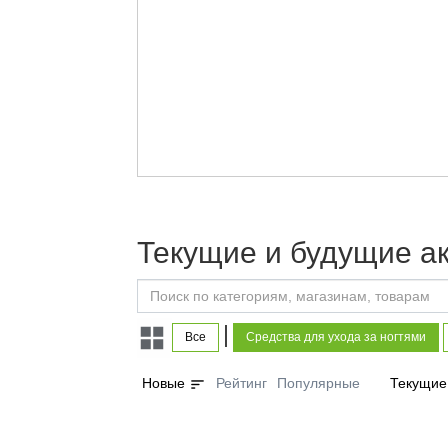
Текущие и будущие ак
|
Все
Средства для ухода за ногтями
sort
Новые
Рейтинг
Популярные
Текущие