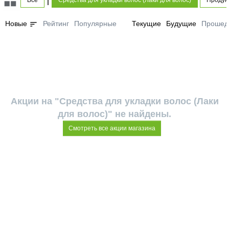
Все
Средства для укладки волос (Лаки для волос)
Продук
sort
Новые
Рейтинг
Популярные
Текущие
Будущие
Прошед
Акции на "Средства для укладки волос (Лаки
для волос)" не найдены.
Смотреть все акции магазина