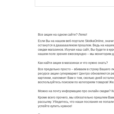
Все акции на одном сайте? Легко!
Если Вы на нашем веб-портале SkidkaOnline, значи
останутся в даааааалеком прошлом. Ведь на нашем 
скидки магазинов. Изучая наш сайт, Вы будете в к
нашем поле зрения ежесекундно – мы мониторим дл
Как найти акции в магазинах и что нужно знать?
Все предельно просто – вбиваем в строку Вашего лю
ресурсе акции супермаркет Центро обновляются рег
картинки, напомнит Вам о том, сколько дней остал
воспользуйтесь поиском по категориям товаров! Же
Можно на почту информацию про онлайн скидки? К
Кроме всего прочего, мы обязательно пришлем Вам 
рассылку. Убедитесь, что наши послания не попал
успейте купить нужное!