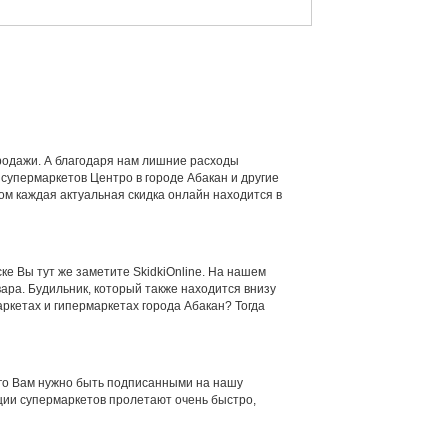
продажи. А благодаря нам лишние расходы
 супермаркетов Центро в городе Абакан и другие
ом каждая актуальная скидка онлайн находится в
ске Вы тут же заметите SkidkiOnline. На нашем
вара. Будильник, который также находится внизу
аркетах и гипермаркетах города Абакан? Тогда
того Вам нужно быть подписанными на нашу
кции супермаркетов пролетают очень быстро,