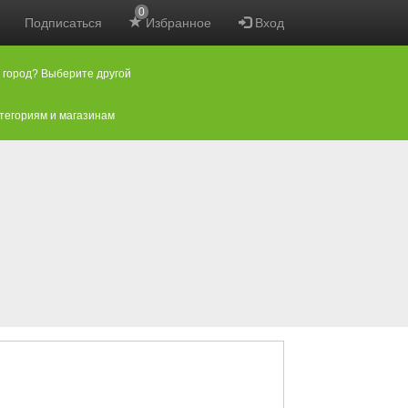
0
Подписаться
Избранное
Вход
 город? Выберите другой
атегориям и магазинам