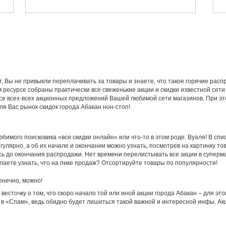
т, Вы не привыкли переплачивать за товары и знаете, что такое горячие рас
ресурсе собраны практически все свеженькие акции и скидки известной сети
урсе всех-всех акционных предложений Вашей любимой сети магазинов. При эт
я Вас рынок скидок города Абакан нон-стоп!
бимого поисковика «все скидки онлайн» или что-то в этом роде. Вуаля! В спи
улярно, а об их начале и окончании можно узнать, посмотрев на картинку то
ось до окончания распродажи. Нет времени перелистывать все акции в суперм
лаете узнать, что на пике продаж? Отсортируйте товары по популярности!
онечно, можно!
весточку о том, что скоро начало той или иной акции города Абакан – для э
и в «Спам», ведь обидно будет лишиться такой важной и интересной инфы. А