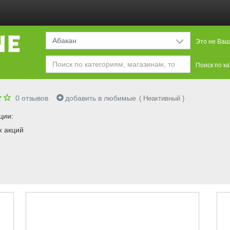
Абакан
Это не Ваш
Поиск по к
0
отзывов
добавить в любимые
( Неактивный )
ции:
х акций