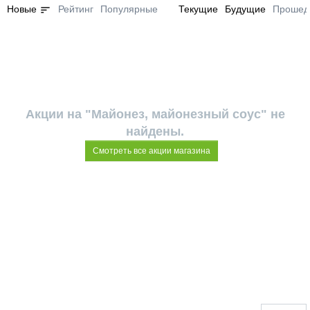
sort
Новые
Рейтинг
Популярные
Текущие
Будущие
Прошед
Акции на "Майонез, майонезный соус" не
найдены.
Смотреть все акции магазина