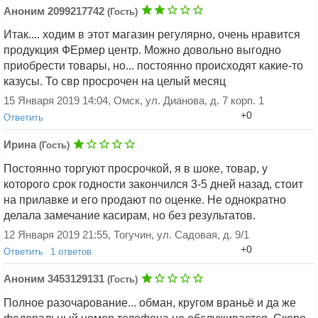
Аноним 2099217742
(Гость)
Итак.... ходим в этот магазин регулярно, очень нравится
продукция ФЕрмер центр. Можно довольно выгодно
приобрести товары, но... постоянно происходят какие-то
казусы. То свр просрочен на целый месяц
Добавить ответ
15 Января 2019 14:04, Омск, ул. Дианова, д. 7 корп. 1
+0
Ответить
Ирина
(Гость)
Постоянно торгуют просрочкой, я в шоке, товар, у
которого срок годности закончился 3-5 дней назад, стоит
на прилавке и его продают по оценке. Не однократно
делала замечание касирам, но без результатов.
Добавить ответ
12 Января 2019 21:55, Тогучин, ул. Садовая, д. 9/1
+0
Ответить
1 ответов
Аноним 5212161757
(Гость)
Аноним 3453129131
(Гость)
Ирина (Гость), Пишите в жалобную
Полное разочарование... обман, кругом враньё и да же
книгу или на телефон указанный в чеке