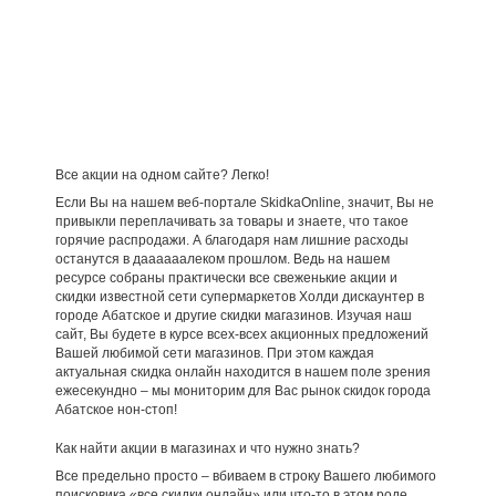
Все акции на одном сайте? Легко!
Если Вы на нашем веб-портале SkidkaOnline, значит, Вы не
привыкли переплачивать за товары и знаете, что такое
горячие распродажи. А благодаря нам лишние расходы
останутся в даааааалеком прошлом. Ведь на нашем
ресурсе собраны практически все свеженькие акции и
скидки известной сети супермаркетов Холди дискаунтер в
городе Абатское и другие скидки магазинов. Изучая наш
сайт, Вы будете в курсе всех-всех акционных предложений
Вашей любимой сети магазинов. При этом каждая
актуальная скидка онлайн находится в нашем поле зрения
ежесекундно – мы мониторим для Вас рынок скидок города
Абатское нон-стоп!
Как найти акции в магазинах и что нужно знать?
Все предельно просто – вбиваем в строку Вашего любимого
поисковика «все скидки онлайн» или что-то в этом роде.