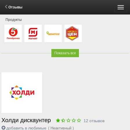
Отзывы
Пере
Продукты
мен
Показать все
Холди дискаунтер
12
отзывов
добавить в любимые
( Неактивный )