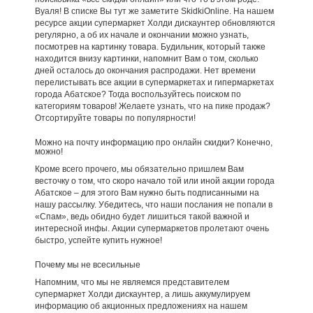
Вуаля! В списке Вы тут же заметите SkidkiOnline. На нашем
ресурсе акции супермаркет Холди дискаунтер обновляются
регулярно, а об их начале и окончании можно узнать,
посмотрев на картинку товара. Будильник, который также
находится внизу картинки, напомнит Вам о том, сколько
дней осталось до окончания распродажи. Нет времени
перелистывать все акции в супермаркетах и гипермаркетах
города Абатское? Тогда воспользуйтесь поиском по
категориям товаров! Желаете узнать, что на пике продаж?
Отсортируйте товары по популярности!
Можно на почту информацию про онлайн скидки? Конечно,
можно!
Кроме всего прочего, мы обязательно пришлем Вам
весточку о том, что скоро начало той или иной акции города
Абатское – для этого Вам нужно быть подписанными на
нашу рассылку. Убедитесь, что наши послания не попали в
«Спам», ведь обидно будет лишиться такой важной и
интересной инфы. Акции супермаркетов пролетают очень
быстро, успейте купить нужное!
Почему мы не всесильные
Напомним, что мы не являемся представителем
супермаркет Холди дискаунтер, а лишь аккумулируем
информацию об акционных предложениях на нашем