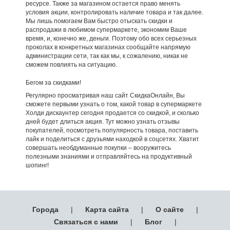
ресурсе. Также за магазином остается право менять
условия акции, контролировать наличие товара и так далее.
Мы лишь помогаем Вам быстро отыскать скидки и
распродажи в любимом супермаркете, экономим Ваше
время, и, конечно же, деньги. Поэтому обо всех серьезных
проколах в конкретных магазинах сообщайте напрямую
администрации сети, так как мы, к сожалению, никак не
сможем повлиять на ситуацию.
Бегом за скидками!
Регулярно просматривая наш сайт СкидкаОнлайн, Вы
сможете первыми узнать о том, какой товар в супермаркете
Холди дискаунтер сегодня продается со скидкой, и сколько
дней будет длиться акция. Тут можно узнать отзывы
покупателей, посмотреть популярность товара, поставить
лайк и поделиться с друзьями находкой в соцсетях. Хватит
совершать необдуманные покупки – вооружитесь
полезными знаниями и отправляйтесь на продуктивный
шопинг!
Города
|
Карта сайта
|
О сайте
|
Связаться с нами
|
Блог
|