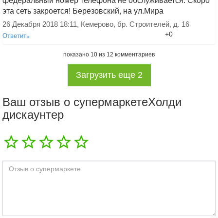
федеральный номер телефона не обслуживается. Скоро
звоните
эта сеть закроется! Березовский, на ул.Мира
13 Декабря 2019 10:26, Новосибирск
+0
Ответить
26 Декабря 2018 18:11, Кемерово, бр. Строителей, д. 16
+0
Ответить
показано
10
из
12
комментариев
Загрузить еще
2
Добавить ответ
Ваш отзыв о супермаркетеХолди
дискаунтер
Добавить ответ