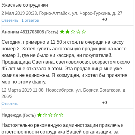
Ужасные сотрудники
2 Мая 2019 20:33, Горно-Алтайск, ул. Чорос-Гуркина, д. 27
+0
Ответить
1 ответов
Аноним 5212161757
(Гость)
Аноним 4511703005
(Гость)
Добавить ответ
Аноним 2361705958 (Гость), Пишите
Сегодня, примерно в 11:50 я стоял в очереди на кассу
в жалобную книгу и точно исправят
номер 2. Хотел купить алкогольную продукцию на кассе
Система работает
номер 1, где не было ни кассира, ни покупателей.
13 Декабря 2019 10:24, Новосибирск
+0
Продавщица Светлана, светловолосая, возрастом около
Ответить
45 лет мне отказала в этом. Эта продавщица мне уже
хамила не единожны. Я возмущен, и хотел бы принятия
мер по этому факту.
12 Марта 2019 11:08, Новосибирск, ул. Бориса Богаткова, д.
266/2
+0
Ответить
Добавить ответ
Надежда
(Гость)
Настоятельно рекомендую администрации привлечь к
ответственности сотрудника Вашей организации, за