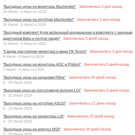
Закончилась
3
дня назад
"Выгодные цены на мониторы Machenike!"
24 Июля - 6 Августа 2026
Закончилась
3
дня назад
"Выгодные цены на ноутбуки Machenike!"
24 Июля - 6 Августа 2026
"Выгодный комплект! Купи мобильный кондиционер в комплекте с оконным
Закончилась
5
дней назад
адаптером Ballu и получи скидку"
15 Июля - 4 Августа 2026
Закончилась
3
дня назад
"Скидка при покупке монитора и мини ПК Tecno!"
9 Июля - 6 Августа 2026
Закончилась
5
дней назад
"Выгодные цены на мониторы AOC и Philips!"
7 Июля - 4 Августа 2026
Закончилась
20
дней назад
"Выгодные цены на наушники Fifine"
6 - 20 Июля 2026
Закончилась
9
дней назад
"Выгодная цена на портативную колонку LG!"
6 - 31 Июля 2026
Закончилась
21
день назад
"Выгодные цены на ноутбуки ASUS!"
6 - 19 Июля 2026
Закончилась
20
дней назад
"Выгодные цены на проекторы LG!"
3 - 20 Июля 2026
Закончилась
20
дней назад
"Выгодные цены на корпуса MSI!"
3 - 20 Июля 2026