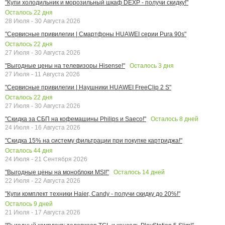
"Купи холодильник и морозильный шкаф DEXP - получи скидку!"
Осталось
22
дня
28 Июля - 30 Августа 2026
"Сервисные привилегии | Смартфоны HUAWEI серии Pura 90s"
Осталось
22
дня
27 Июля - 30 Августа 2026
Осталось
3
дня
"Выгодные цены на телевизоры Hisense!"
27 Июля - 11 Августа 2026
"Сервисные привилегии | Наушники HUAWEI FreeClip 2 S"
Осталось
22
дня
27 Июля - 30 Августа 2026
Осталось
8
дней
"Скидка за СБП на кофемашины Philips и Saeco!"
24 Июля - 16 Августа 2026
"Скидка 15% на систему фильтрации при покупке картриджа!"
Осталось
44
дня
24 Июля - 21 Сентября 2026
Осталось
14
дней
"Выгодные цены на моноблоки MSI!"
22 Июля - 22 Августа 2026
"Купи комплект техники Haier, Candy - получи скидку до 20%!"
Осталось
9
дней
21 Июля - 17 Августа 2026