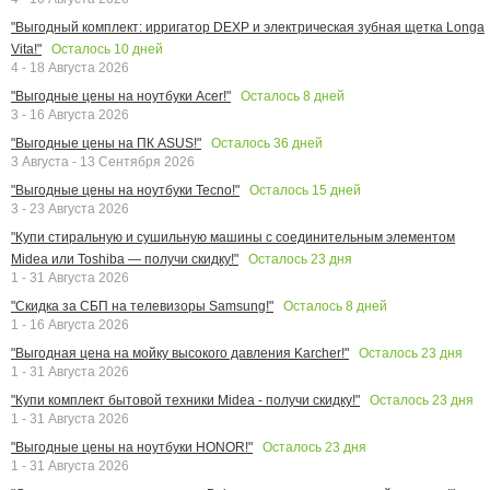
"Выгодный комплект: ирригатор DEXP и электрическая зубная щетка Longa
Осталось
10
дней
Vita!"
4 - 18 Августа 2026
Осталось
8
дней
"Выгодные цены на ноутбуки Acer!"
3 - 16 Августа 2026
Осталось
36
дней
"Выгодные цены на ПК ASUS!"
3 Августа - 13 Сентября 2026
Осталось
15
дней
"Выгодные цены на ноутбуки Tecno!"
3 - 23 Августа 2026
"Купи стиральную и сушильную машины с соединительным элементом
Осталось
23
дня
Midea или Toshiba — получи скидку!"
1 - 31 Августа 2026
Осталось
8
дней
"Скидка за СБП на телевизоры Samsung!"
1 - 16 Августа 2026
Осталось
23
дня
"Выгодная цена на мойку высокого давления Karcher!"
1 - 31 Августа 2026
Осталось
23
дня
"Купи комплект бытовой техники Midea - получи скидку!"
1 - 31 Августа 2026
Осталось
23
дня
"Выгодные цены на ноутбуки HONOR!"
1 - 31 Августа 2026