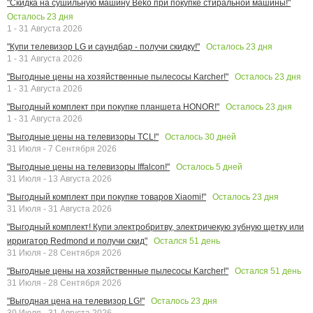
"Скидка на сушильную машину Beko при покупке стиральной машины!"
Осталось
23
дня
1 - 31 Августа 2026
Осталось
23
дня
"Купи телевизор LG и саундбар - получи скидку!"
1 - 31 Августа 2026
Осталось
23
дня
"Выгодные цены на хозяйственные пылесосы Karcher!"
1 - 31 Августа 2026
Осталось
23
дня
"Выгодный комплект при покупке планшета HONOR!"
1 - 31 Августа 2026
Осталось
30
дней
"Выгодные цены на телевизоры TCL!"
31 Июля - 7 Сентября 2026
Осталось
5
дней
"Выгодные цены на телевизоры Iffalcon!"
31 Июля - 13 Августа 2026
Осталось
23
дня
"Выгодный комплект при покупке товаров Xiaomi!"
31 Июля - 31 Августа 2026
"Выгодный комплект! Купи электробритву, электричекую зубную щетку или
Остался
51
день
ирригатор Redmond и получи скид"
31 Июля - 28 Сентября 2026
Остался
51
день
"Выгодные цены на хозяйственные пылесосы Karcher!"
31 Июля - 28 Сентября 2026
Осталось
23
дня
"Выгодная цена на телевизор LG!"
30 Июля - 31 Августа 2026