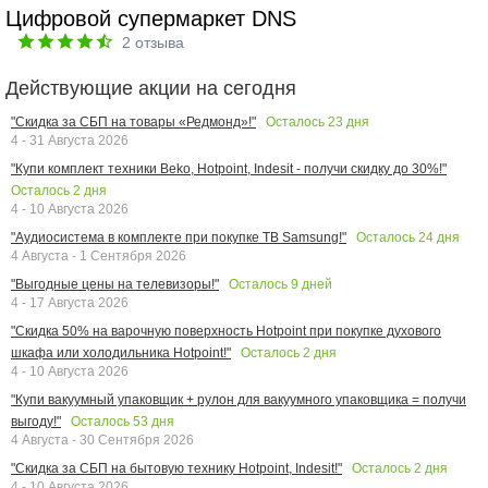
Цифровой супермаркет DNS
2
отзыва
Действующие акции на сегодня
Осталось
23
дня
"Скидка за СБП на товары «Редмонд»!"
4 - 31 Августа 2026
"Купи комплект техники Beko, Hotpoint, Indesit - получи скидку до 30%!"
Осталось
2
дня
4 - 10 Августа 2026
Осталось
24
дня
"Аудиосистема в комплекте при покупке ТВ Samsung!"
4 Августа - 1 Сентября 2026
Осталось
9
дней
"Выгодные цены на телевизоры!"
4 - 17 Августа 2026
"Скидка 50% на варочную поверхность Hotpoint при покупке духового
Осталось
2
дня
шкафа или холодильника Hotpoint!"
4 - 10 Августа 2026
"Купи вакуумный упаковщик + рулон для вакуумного упаковщика = получи
Осталось
53
дня
выгоду!"
4 Августа - 30 Сентября 2026
Осталось
2
дня
"Скидка за СБП на бытовую технику Hotpoint, Indesit!"
4 - 10 Августа 2026