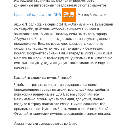
На текущей страничке можно найти просмотреть
конкретные интересные предложения от супермаркетов
Цифровой супермаркет DNS
. Мы опубликовали
акцию "Подписка на сервис 24ТВ «Оптимум+» на 12 месяцев
со скидкой!", действие которой начинается 29 Мая и
заканчивается 15 Июня. Поэтому если Вы житель города
Абдулино либо же его гость, детальненько изучите данные
предложения. Вполне возможно, здесь есть именно те
скидки в супермаркетах, что Вы так давно и безутешно
искали. Вооружитесь знаниями и вперед в ближайший к Вам
магазин на шопинг! Только будьте бдительны и внимательно
смотрите на дату, вдруг акция уже закончилась или еще не
началась.
Как найти скидки на нужный товар?
Чтобы не тратить силы, время и здоровье на поиск
определенного товара по акции, воспользуйтесь удобным
поиском на нашем сайте. Для Вас мы упростили все
максимально. Чтобы купить по акции, допустим, молоко,
введите в строку поиска это слово. Ничего сложного, все
предельно ясно. Нужно выбрать много всего и не забыть?
Отмечайте галочками нужное, и сохраняйте список покупок!
Акции и скидки супермаркетов во благо