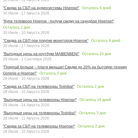
Осталось
9
дней
"Скидка за СБП на аудиосистемы Hisense!"
30 Июля - 17 Августа 2026
"Купи телевизор Hisense - получи скидку на саундбар Hisense!"
Осталось
2
дня
30 Июля - 10 Августа 2026
Осталось
9
дней
"Скидка за СБП при покупке мониторов Hisense"
30 Июля - 17 Августа 2026
Осталось
24
дня
"Выгодные цены на ноутбуки MAIBENBEN!"
29 Июля - 1 Сентября 2026
"Покупай больше – плати меньше! Скидки до 20% на бытовую технику
Осталось
2
дня
Gorenje и Hisense!"
28 Июля - 10 Августа 2026
Осталось
2
дня
"Скидка за СБП на телевизоры Toshiba!"
28 Июля - 10 Августа 2026
Осталось
16
дней
"Выгодные цены на телевизоры Hisense!"
28 Июля - 24 Августа 2026
Осталось
3
дня
"Выгодные цены на телевизоры Toshiba!"
28 Июля - 11 Августа 2026
Осталось
2
дня
"Скидка за СБП на телевизоры Hisense!"
28 Июля - 10 Августа 2026