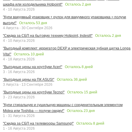
Осталось
2
дня
шкафа или холодильника Hotpoint!"
4 - 10 Августа 2026
"Купи вакуумный упаковщик + рулон для вакуумного упаковщика = получи
Осталось
53
дня
выгоду!"
4 Августа - 30 Сентября 2026
Осталось
2
дня
"Скидка за СБП на бытовую технику Hotpoint, Indesit!"
4 - 10 Августа 2026
"Выгодный комплект: ирригатор DEXP и электрическая зубная щетка Longa
Осталось
10
дней
Vita!"
4 - 18 Августа 2026
Осталось
8
дней
"Выгодные цены на ноутбуки Acer!"
3 - 16 Августа 2026
Осталось
36
дней
"Выгодные цены на ПК ASUS!"
3 Августа - 13 Сентября 2026
Осталось
15
дней
"Выгодные цены на ноутбуки Tecno!"
3 - 23 Августа 2026
"Купи стиральную и сушильную машины с соединительным элементом
Осталось
23
дня
Midea или Toshiba — получи скидку!"
1 - 31 Августа 2026
Осталось
8
дней
"Скидка за СБП на телевизоры Samsung!"
1 - 16 Августа 2026