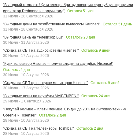
"Выгодный комплект! Купи электробритву, электричекую зубную щетку или
Остался
51
день
ирригатор Redmond и получи скид"
31 Июля - 28 Сентября 2026
Остался
51
день
"Выгодные цены на хозяйственные пылесосы Karcher!"
31 Июля - 28 Сентября 2026
Осталось
23
дня
"Выгодная цена на телевизор LG!"
30 Июля - 31 Августа 2026
Осталось
9
дней
"Скидка за СБП на аудиосистемы Hisense!"
30 Июля - 17 Августа 2026
"Купи телевизор Hisense - получи скидку на саундбар Hisense!"
Осталось
2
дня
30 Июля - 10 Августа 2026
Осталось
9
дней
"Скидка за СБП при покупке мониторов Hisense"
30 Июля - 17 Августа 2026
Осталось
24
дня
"Выгодные цены на ноутбуки MAIBENBEN!"
29 Июля - 1 Сентября 2026
"Покупай больше – плати меньше! Скидки до 20% на бытовую технику
Осталось
2
дня
Gorenje и Hisense!"
28 Июля - 10 Августа 2026
Осталось
2
дня
"Скидка за СБП на телевизоры Toshiba!"
28 Июля - 10 Августа 2026