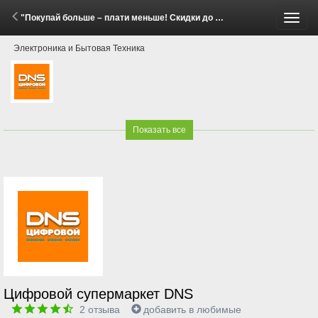
"Покупай больше – плати меньше! Скидки до 20% на бытовую технику Gorenje и Hisense!" (2 - 22 Июня 2026)
Пере
Электроника и Бытовая Техника
меню
Показать все
Цифровой супермаркет DNS
2
отзыва
добавить в любимые