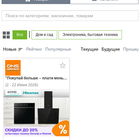
|
Все
Дом и сад
Электроника, бытовая техника
sort
Новые
Рейтинг
Популярные
Текущие
Будущие
Прошед
"Покупай больше – плати меньше! Скидки до 20% на бытовую технику Gorenje и Hisense!"
(2 - 22 Июня 2026)