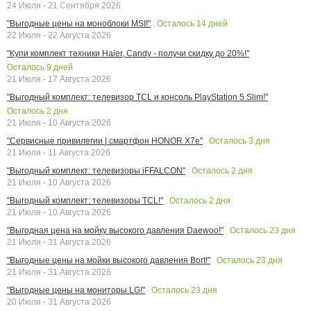
24 Июля - 21 Сентября 2026
Осталось
14
дней
"Выгодные цены на моноблоки MSI!"
22 Июля - 22 Августа 2026
"Купи комплект техники Haier, Candy - получи скидку до 20%!"
Осталось
9
дней
21 Июля - 17 Августа 2026
"Выгодный комплект: телевизор TCL и консоль PlayStation 5 Slim!"
Осталось
2
дня
21 Июля - 10 Августа 2026
Осталось
3
дня
"Сервисные привилегии | смартфон HONOR X7e"
21 Июля - 11 Августа 2026
Осталось
2
дня
"Выгодный комплект: телевизоры iFFALCON"
21 Июля - 10 Августа 2026
Осталось
2
дня
"Выгодный комплект: телевизоры TCL!"
21 Июля - 10 Августа 2026
Осталось
23
дня
"Выгодная цена на мойку высокого давления Daewoo!"
21 Июля - 31 Августа 2026
Осталось
23
дня
"Выгодные цены на мойки высокого давления Bort!"
21 Июля - 31 Августа 2026
Осталось
23
дня
"Выгодные цены на мониторы LG!"
20 Июля - 31 Августа 2026