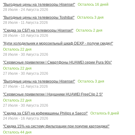
Осталось
16
дней
"Выгодные цены на телевизоры Hisense!"
28 Июля - 24 Августа 2026
Осталось
3
дня
"Выгодные цены на телевизоры Toshiba!"
28 Июля - 11 Августа 2026
Осталось
2
дня
"Скидка за СБП на телевизоры Hisense!"
28 Июля - 10 Августа 2026
"Купи холодильник и морозильный шкаф DEXP - получи скидку!"
Осталось
22
дня
28 Июля - 30 Августа 2026
"Сервисные привилегии | Смартфоны HUAWEI серии Pura 90s"
Осталось
22
дня
27 Июля - 30 Августа 2026
Осталось
3
дня
"Выгодные цены на телевизоры Hisense!"
27 Июля - 11 Августа 2026
"Сервисные привилегии | Наушники HUAWEI FreeClip 2 S"
Осталось
22
дня
27 Июля - 30 Августа 2026
Осталось
8
дней
"Скидка за СБП на кофемашины Philips и Saeco!"
24 Июля - 16 Августа 2026
"Скидка 15% на систему фильтрации при покупке картриджа!"
Осталось
44
дня