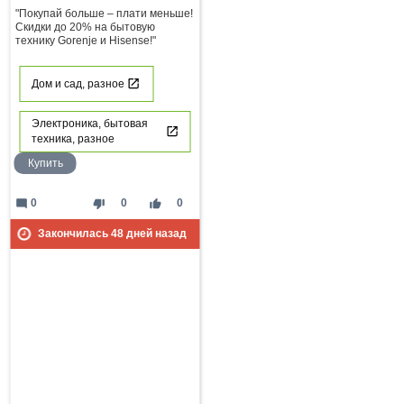
"Покупай больше – плати меньше!
Скидки до 20% на бытовую
технику Gorenje и Hisense!"
Дом и сад, разное
Электроника, бытовая
техника, разное
Купить
mode_comment
thumb_down
thumb_up
0
0
0
Закончилась
48
дней назад