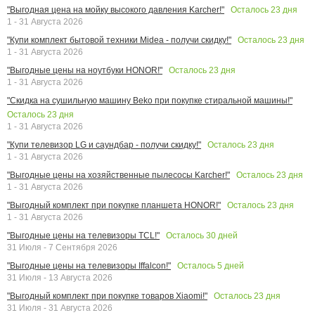
Осталось
23
дня
"Выгодная цена на мойку высокого давления Karcher!"
1 - 31 Августа 2026
Осталось
23
дня
"Купи комплект бытовой техники Midea - получи скидку!"
1 - 31 Августа 2026
Осталось
23
дня
"Выгодные цены на ноутбуки HONOR!"
1 - 31 Августа 2026
"Скидка на сушильную машину Beko при покупке стиральной машины!"
Осталось
23
дня
1 - 31 Августа 2026
Осталось
23
дня
"Купи телевизор LG и саундбар - получи скидку!"
1 - 31 Августа 2026
Осталось
23
дня
"Выгодные цены на хозяйственные пылесосы Karcher!"
1 - 31 Августа 2026
Осталось
23
дня
"Выгодный комплект при покупке планшета HONOR!"
1 - 31 Августа 2026
Осталось
30
дней
"Выгодные цены на телевизоры TCL!"
31 Июля - 7 Сентября 2026
Осталось
5
дней
"Выгодные цены на телевизоры Iffalcon!"
31 Июля - 13 Августа 2026
Осталось
23
дня
"Выгодный комплект при покупке товаров Xiaomi!"
31 Июля - 31 Августа 2026