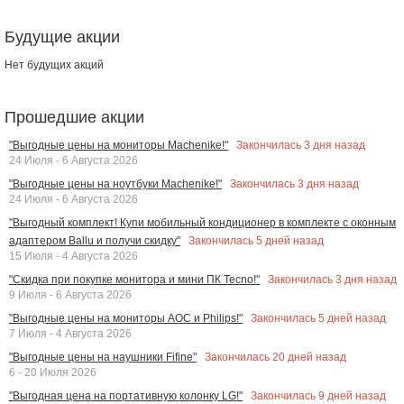
Будущие акции
Нет будущих акций
Прошедшие акции
Закончилась
3
дня назад
"Выгодные цены на мониторы Machenike!"
24 Июля - 6 Августа 2026
Закончилась
3
дня назад
"Выгодные цены на ноутбуки Machenike!"
24 Июля - 6 Августа 2026
"Выгодный комплект! Купи мобильный кондиционер в комплекте с оконным
Закончилась
5
дней назад
адаптером Ballu и получи скидку"
15 Июля - 4 Августа 2026
Закончилась
3
дня назад
"Скидка при покупке монитора и мини ПК Tecno!"
9 Июля - 6 Августа 2026
Закончилась
5
дней назад
"Выгодные цены на мониторы AOC и Philips!"
7 Июля - 4 Августа 2026
Закончилась
20
дней назад
"Выгодные цены на наушники Fifine"
6 - 20 Июля 2026
Закончилась
9
дней назад
"Выгодная цена на портативную колонку LG!"