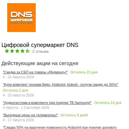
Цифровой супермаркет DNS
2
отзыва
Действующие акции на сегодня
Осталось
23
дня
"Скидка за СБП на товары «Редмонд»!"
4 - 31 Августа 2026
"Купи комплект техники Beko, Hotpoint, Indesit - получи скидку до 30%!"
Осталось
2
дня
4 - 10 Августа 2026
Осталось
24
дня
"Аудиосистема в комплекте при покупке ТВ Samsung!"
4 Августа - 1 Сентября 2026
Осталось
9
дней
"Выгодные цены на телевизоры!"
4 - 17 Августа 2026
"Скидка 50% на варочную поверхность Hotpoint при покупке духового