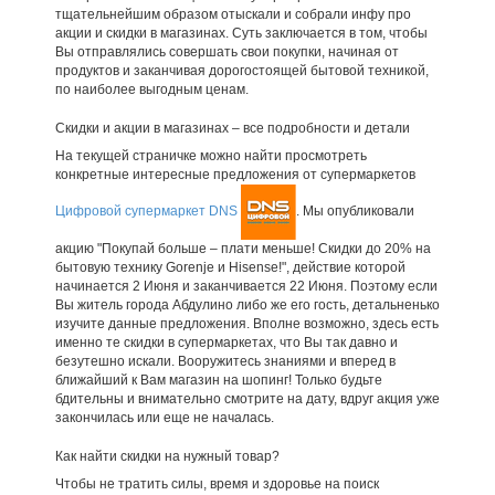
тщательнейшим образом отыскали и собрали инфу про
акции и скидки в магазинах. Суть заключается в том, чтобы
Вы отправлялись совершать свои покупки, начиная от
продуктов и заканчивая дорогостоящей бытовой техникой,
по наиболее выгодным ценам.
Скидки и акции в магазинах – все подробности и детали
На текущей страничке можно найти просмотреть
конкретные интересные предложения от супермаркетов
Цифровой супермаркет DNS
. Мы опубликовали
акцию "Покупай больше – плати меньше! Скидки до 20% на
бытовую технику Gorenje и Hisense!", действие которой
начинается 2 Июня и заканчивается 22 Июня. Поэтому если
Вы житель города Абдулино либо же его гость, детальненько
изучите данные предложения. Вполне возможно, здесь есть
именно те скидки в супермаркетах, что Вы так давно и
безутешно искали. Вооружитесь знаниями и вперед в
ближайший к Вам магазин на шопинг! Только будьте
бдительны и внимательно смотрите на дату, вдруг акция уже
закончилась или еще не началась.
Как найти скидки на нужный товар?
Чтобы не тратить силы, время и здоровье на поиск