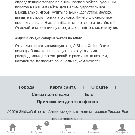
определенного товара по акции, воспользуйтесь удобным
поиском на нашем сайте. Для Вас мы упростили все
максимально. Чтобы купить по акции, допустим, молоко,
введите в строку поиска это слово. Ничего сложного, все
предельно ясно. Нужно выбрать много всего и не забыть?
Отмечайте галочками нужное, и сохраняйте список покупок!
Акции и скидки супермаркетов во благо
Отчаялись искать желанную вещь? SkidkaOnline Вам в
помощь. Внимательно следите за актуальными
распродажами, просматривайте рассылку на почте и,
наконец-то, позвольте себе больше, чем можете!
Города
|
Карта сайта
|
О сайте
|
Связаться с нами
|
Блог
|
Приложения для телефонов
©2026 SkidkaOnline.ru - Акции, скидки, каталоги магазинов России. Все
права защищены.
0
Главная
Избранное
Магазины
Входящие
Профиль