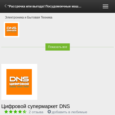
"Рассрочка или выгода! Посудомоечные машины Beko, Indesit, Hotpoint" (2 - 8 Июня 2026)
Пере
Электроника и Бытовая Техника
меню
Показать все
Цифровой супермаркет DNS
2
отзыва
добавить в любимые