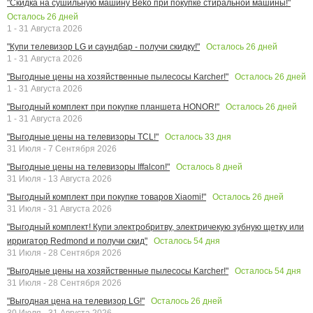
"Скидка на сушильную машину Beko при покупке стиральной машины!"
Осталось
26
дней
1 - 31 Августа 2026
Осталось
26
дней
"Купи телевизор LG и саундбар - получи скидку!"
1 - 31 Августа 2026
Осталось
26
дней
"Выгодные цены на хозяйственные пылесосы Karcher!"
1 - 31 Августа 2026
Осталось
26
дней
"Выгодный комплект при покупке планшета HONOR!"
1 - 31 Августа 2026
Осталось
33
дня
"Выгодные цены на телевизоры TCL!"
31 Июля - 7 Сентября 2026
Осталось
8
дней
"Выгодные цены на телевизоры Iffalcon!"
31 Июля - 13 Августа 2026
Осталось
26
дней
"Выгодный комплект при покупке товаров Xiaomi!"
31 Июля - 31 Августа 2026
"Выгодный комплект! Купи электробритву, электричекую зубную щетку или
Осталось
54
дня
ирригатор Redmond и получи скид"
31 Июля - 28 Сентября 2026
Осталось
54
дня
"Выгодные цены на хозяйственные пылесосы Karcher!"
31 Июля - 28 Сентября 2026
Осталось
26
дней
"Выгодная цена на телевизор LG!"
30 Июля - 31 Августа 2026