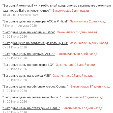
"Выгодный комплект! Купи мобильный кондиционер в комплекте с оконным
Закончилась
2
дня назад
адаптером Ballu и получи скидку"
15 Июля - 4 Августа 2026
Закончилась
2
дня назад
"Выгодные цены на мониторы AOC и Philips!"
7 Июля - 4 Августа 2026
Закончилась
17
дней назад
"Выгодные цены на наушники Fifine"
6 - 20 Июля 2026
Закончилась
6
дней назад
"Выгодная цена на портативную колонку LG!"
6 - 31 Июля 2026
Закончилась
18
дней назад
"Выгодные цены на ноутбуки ASUS!"
6 - 19 Июля 2026
Закончилась
17
дней назад
"Выгодные цены на проекторы LG!"
3 - 20 Июля 2026
Закончилась
17
дней назад
"Выгодные цены на корпуса MSI!"
3 - 20 Июля 2026
Закончилась
17
дней назад
"Выгодные цены на офисные кресла Cougar!"
3 - 20 Июля 2026
Закончилась
17
дней назад
"Выгодные цены на телевизоры Iffalcon!"
3 - 20 Июля 2026
Закончилась
17
дней назад
"Выгодные цены на охлаждение LianLi!"
3 - 20 Июля 2026