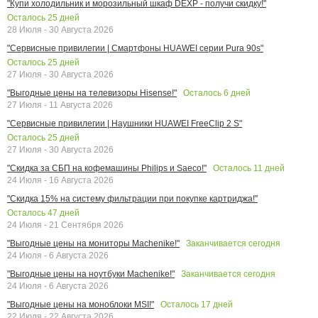
"Купи холодильник и морозильный шкаф DEXP - получи скидку!"
Осталось
25
дней
28 Июля - 30 Августа 2026
"Сервисные привилегии | Смартфоны HUAWEI серии Pura 90s"
Осталось
25
дней
27 Июля - 30 Августа 2026
Осталось
6
дней
"Выгодные цены на телевизоры Hisense!"
27 Июля - 11 Августа 2026
"Сервисные привилегии | Наушники HUAWEI FreeClip 2 S"
Осталось
25
дней
27 Июля - 30 Августа 2026
Осталось
11
дней
"Скидка за СБП на кофемашины Philips и Saeco!"
24 Июля - 16 Августа 2026
"Скидка 15% на систему фильтрации при покупке картриджа!"
Осталось
47
дней
24 Июля - 21 Сентября 2026
Заканчивается сегодня
"Выгодные цены на мониторы Machenike!"
24 Июля - 6 Августа 2026
Заканчивается сегодня
"Выгодные цены на ноутбуки Machenike!"
24 Июля - 6 Августа 2026
Осталось
17
дней
"Выгодные цены на моноблоки MSI!"
22 Июля - 22 Августа 2026