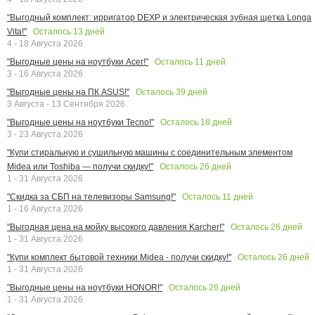
"Выгодный комплект: ирригатор DEXP и электрическая зубная щетка Longa
Осталось
13
дней
Vita!"
4 - 18 Августа 2026
Осталось
11
дней
"Выгодные цены на ноутбуки Acer!"
3 - 16 Августа 2026
Осталось
39
дней
"Выгодные цены на ПК ASUS!"
3 Августа - 13 Сентября 2026
Осталось
18
дней
"Выгодные цены на ноутбуки Tecno!"
3 - 23 Августа 2026
"Купи стиральную и сушильную машины с соединительным элементом
Осталось
26
дней
Midea или Toshiba — получи скидку!"
1 - 31 Августа 2026
Осталось
11
дней
"Скидка за СБП на телевизоры Samsung!"
1 - 16 Августа 2026
Осталось
26
дней
"Выгодная цена на мойку высокого давления Karcher!"
1 - 31 Августа 2026
Осталось
26
дней
"Купи комплект бытовой техники Midea - получи скидку!"
1 - 31 Августа 2026
Осталось
26
дней
"Выгодные цены на ноутбуки HONOR!"
1 - 31 Августа 2026