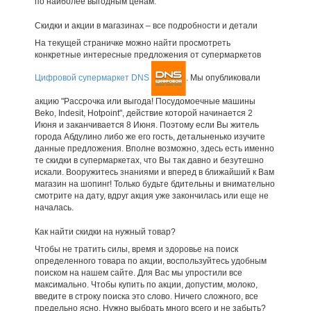
по наиболее выгодным ценам.
Скидки и акции в магазинах – все подробности и детали
На текущей страничке можно найти просмотреть
конкретные интересные предложения от супермаркетов
Цифровой супермаркет DNS
. Мы опубликовали
акцию "Рассрочка или выгода! Посудомоечные машины
Beko, Indesit, Hotpoint", действие которой начинается 2
Июня и заканчивается 8 Июня. Поэтому если Вы житель
города Абдулино либо же его гость, детальненько изучите
данные предложения. Вполне возможно, здесь есть именно
те скидки в супермаркетах, что Вы так давно и безутешно
искали. Вооружитесь знаниями и вперед в ближайший к Вам
магазин на шопинг! Только будьте бдительны и внимательно
смотрите на дату, вдруг акция уже закончилась или еще не
началась.
Как найти скидки на нужный товар?
Чтобы не тратить силы, время и здоровье на поиск
определенного товара по акции, воспользуйтесь удобным
поиском на нашем сайте. Для Вас мы упростили все
максимально. Чтобы купить по акции, допустим, молоко,
введите в строку поиска это слово. Ничего сложного, все
предельно ясно. Нужно выбрать много всего и не забыть?