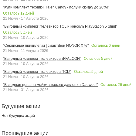
"Купи комплект техники Haier, Candy - получи скидку до 20%!"
Осталось
12
дней
21 Июля - 17 Августа 2026
"Выгодный комплект: телевизор TCL и консоль PlayStation 5 Slim!"
Осталось
5
дней
21 Июля - 10 Августа 2026
Осталось
6
дней
"Сервисные привилегии | смартфон HONOR X7e"
21 Июля - 11 Августа 2026
Осталось
5
дней
"Выгодный комплект: телевизоры iFFALCON"
21 Июля - 10 Августа 2026
Осталось
5
дней
"Выгодный комплект: телевизоры TCL!"
21 Июля - 10 Августа 2026
Осталось
26
дней
"Выгодная цена на мойку высокого давления Daewoo!"
21 Июля - 31 Августа 2026
Будущие акции
Нет будущих акций
Прошедшие акции