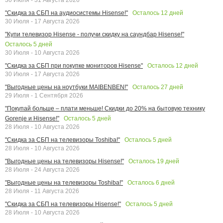
Осталось
12
дней
"Скидка за СБП на аудиосистемы Hisense!"
30 Июля - 17 Августа 2026
"Купи телевизор Hisense - получи скидку на саундбар Hisense!"
Осталось
5
дней
30 Июля - 10 Августа 2026
Осталось
12
дней
"Скидка за СБП при покупке мониторов Hisense"
30 Июля - 17 Августа 2026
Осталось
27
дней
"Выгодные цены на ноутбуки MAIBENBEN!"
29 Июля - 1 Сентября 2026
"Покупай больше – плати меньше! Скидки до 20% на бытовую технику
Осталось
5
дней
Gorenje и Hisense!"
28 Июля - 10 Августа 2026
Осталось
5
дней
"Скидка за СБП на телевизоры Toshiba!"
28 Июля - 10 Августа 2026
Осталось
19
дней
"Выгодные цены на телевизоры Hisense!"
28 Июля - 24 Августа 2026
Осталось
6
дней
"Выгодные цены на телевизоры Toshiba!"
28 Июля - 11 Августа 2026
Осталось
5
дней
"Скидка за СБП на телевизоры Hisense!"
28 Июля - 10 Августа 2026