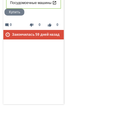
Посудомоечные машины
Купить
mode_comment
thumb_down
thumb_up
0
0
0
Закончилась
59
дней назад