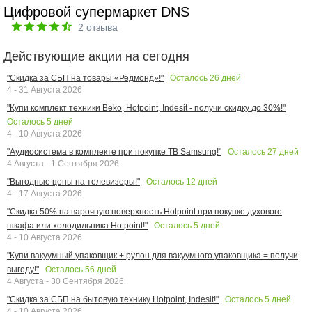
Цифровой супермаркет DNS
2
отзыва
Действующие акции на сегодня
Осталось
26
дней
"Скидка за СБП на товары «Редмонд»!"
4 - 31 Августа 2026
"Купи комплект техники Beko, Hotpoint, Indesit - получи скидку до 30%!"
Осталось
5
дней
4 - 10 Августа 2026
Осталось
27
дней
"Аудиосистема в комплекте при покупке ТВ Samsung!"
4 Августа - 1 Сентября 2026
Осталось
12
дней
"Выгодные цены на телевизоры!"
4 - 17 Августа 2026
"Скидка 50% на варочную поверхность Hotpoint при покупке духового
Осталось
5
дней
шкафа или холодильника Hotpoint!"
4 - 10 Августа 2026
"Купи вакуумный упаковщик + рулон для вакуумного упаковщика = получи
Осталось
56
дней
выгоду!"
4 Августа - 30 Сентября 2026
Осталось
5
дней
"Скидка за СБП на бытовую технику Hotpoint, Indesit!"
4 - 10 Августа 2026