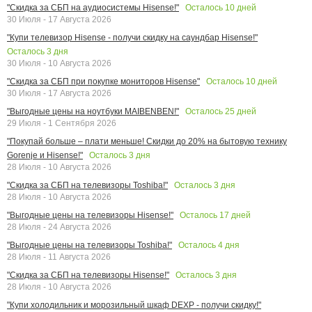
Осталось
10
дней
"Скидка за СБП на аудиосистемы Hisense!"
30 Июля - 17 Августа 2026
"Купи телевизор Hisense - получи скидку на саундбар Hisense!"
Осталось
3
дня
30 Июля - 10 Августа 2026
Осталось
10
дней
"Скидка за СБП при покупке мониторов Hisense"
30 Июля - 17 Августа 2026
Осталось
25
дней
"Выгодные цены на ноутбуки MAIBENBEN!"
29 Июля - 1 Сентября 2026
"Покупай больше – плати меньше! Скидки до 20% на бытовую технику
Осталось
3
дня
Gorenje и Hisense!"
28 Июля - 10 Августа 2026
Осталось
3
дня
"Скидка за СБП на телевизоры Toshiba!"
28 Июля - 10 Августа 2026
Осталось
17
дней
"Выгодные цены на телевизоры Hisense!"
28 Июля - 24 Августа 2026
Осталось
4
дня
"Выгодные цены на телевизоры Toshiba!"
28 Июля - 11 Августа 2026
Осталось
3
дня
"Скидка за СБП на телевизоры Hisense!"
28 Июля - 10 Августа 2026
"Купи холодильник и морозильный шкаф DEXP - получи скидку!"