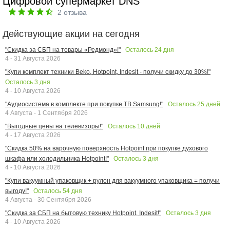
Цифровой супермаркет DNS
2
отзыва
Действующие акции на сегодня
Осталось
24
дня
"Скидка за СБП на товары «Редмонд»!"
4 - 31 Августа 2026
"Купи комплект техники Beko, Hotpoint, Indesit - получи скидку до 30%!"
Осталось
3
дня
4 - 10 Августа 2026
Осталось
25
дней
"Аудиосистема в комплекте при покупке ТВ Samsung!"
4 Августа - 1 Сентября 2026
Осталось
10
дней
"Выгодные цены на телевизоры!"
4 - 17 Августа 2026
"Скидка 50% на варочную поверхность Hotpoint при покупке духового
Осталось
3
дня
шкафа или холодильника Hotpoint!"
4 - 10 Августа 2026
"Купи вакуумный упаковщик + рулон для вакуумного упаковщика = получи
Осталось
54
дня
выгоду!"
4 Августа - 30 Сентября 2026
Осталось
3
дня
"Скидка за СБП на бытовую технику Hotpoint, Indesit!"
4 - 10 Августа 2026