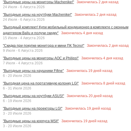
Закончилась
2
дня назад
"Выгодные цены на мониторы Machenike!"
24 Июля - 6 Августа 2026
Закончилась
2
дня назад
"Выгодные цены на ноутбуки Machenike!"
24 Июля - 6 Августа 2026
"Выгодный комплект! Купи мобильный кондиционер в комплекте с оконным
Закончилась
4
дня назад
адаптером Ballu и получи скидку"
15 Июля - 4 Августа 2026
Закончилась
2
дня назад
"Скидка при покупке монитора и мини ПК Tecno!"
9 Июля - 6 Августа 2026
Закончилась
4
дня назад
"Выгодные цены на мониторы AOC и Philips!"
7 Июля - 4 Августа 2026
Закончилась
19
дней назад
"Выгодные цены на наушники Fifine"
6 - 20 Июля 2026
Закончилась
8
дней назад
"Выгодная цена на портативную колонку LG!"
6 - 31 Июля 2026
Закончилась
20
дней назад
"Выгодные цены на ноутбуки ASUS!"
6 - 19 Июля 2026
Закончилась
19
дней назад
"Выгодные цены на проекторы LG!"
3 - 20 Июля 2026
Закончилась
19
дней назад
"Выгодные цены на корпуса MSI!"
3 - 20 Июля 2026