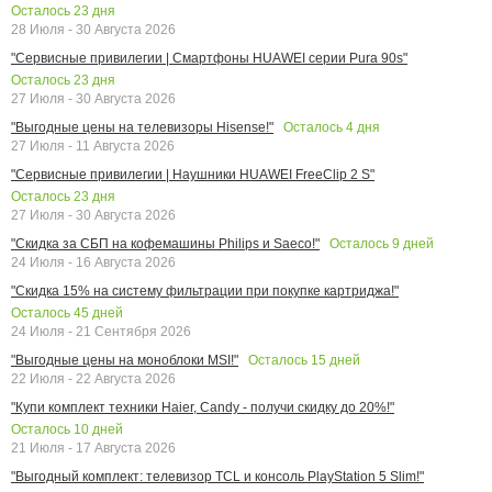
Осталось
23
дня
28 Июля - 30 Августа 2026
"Сервисные привилегии | Смартфоны HUAWEI серии Pura 90s"
Осталось
23
дня
27 Июля - 30 Августа 2026
Осталось
4
дня
"Выгодные цены на телевизоры Hisense!"
27 Июля - 11 Августа 2026
"Сервисные привилегии | Наушники HUAWEI FreeClip 2 S"
Осталось
23
дня
27 Июля - 30 Августа 2026
Осталось
9
дней
"Скидка за СБП на кофемашины Philips и Saeco!"
24 Июля - 16 Августа 2026
"Скидка 15% на систему фильтрации при покупке картриджа!"
Осталось
45
дней
24 Июля - 21 Сентября 2026
Осталось
15
дней
"Выгодные цены на моноблоки MSI!"
22 Июля - 22 Августа 2026
"Купи комплект техники Haier, Candy - получи скидку до 20%!"
Осталось
10
дней
21 Июля - 17 Августа 2026
"Выгодный комплект: телевизор TCL и консоль PlayStation 5 Slim!"