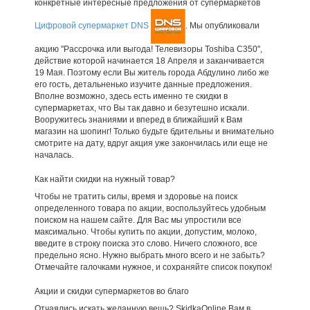
конкретные интересные предложения от супермаркетов
Цифровой супермаркет DNS
. Мы опубликовали
акцию "Рассрочка или выгода! Телевизоры Toshiba С350",
действие которой начинается 18 Апреля и заканчивается
19 Мая. Поэтому если Вы житель города Абдулино либо же
его гость, детальненько изучите данные предложения.
Вполне возможно, здесь есть именно те скидки в
супермаркетах, что Вы так давно и безутешно искали.
Вооружитесь знаниями и вперед в ближайший к Вам
магазин на шопинг! Только будьте бдительны и внимательно
смотрите на дату, вдруг акция уже закончилась или еще не
началась.
Как найти скидки на нужный товар?
Чтобы не тратить силы, время и здоровье на поиск
определенного товара по акции, воспользуйтесь удобным
поиском на нашем сайте. Для Вас мы упростили все
максимально. Чтобы купить по акции, допустим, молоко,
введите в строку поиска это слово. Ничего сложного, все
предельно ясно. Нужно выбрать много всего и не забыть?
Отмечайте галочками нужное, и сохраняйте список покупок!
Акции и скидки супермаркетов во благо
Отчаялись искать желанную вещь? SkidkaOnline Вам в