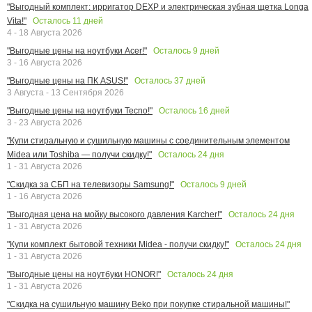
"Выгодный комплект: ирригатор DEXP и электрическая зубная щетка Longa
Осталось
11
дней
Vita!"
4 - 18 Августа 2026
Осталось
9
дней
"Выгодные цены на ноутбуки Acer!"
3 - 16 Августа 2026
Осталось
37
дней
"Выгодные цены на ПК ASUS!"
3 Августа - 13 Сентября 2026
Осталось
16
дней
"Выгодные цены на ноутбуки Tecno!"
3 - 23 Августа 2026
"Купи стиральную и сушильную машины с соединительным элементом
Осталось
24
дня
Midea или Toshiba — получи скидку!"
1 - 31 Августа 2026
Осталось
9
дней
"Скидка за СБП на телевизоры Samsung!"
1 - 16 Августа 2026
Осталось
24
дня
"Выгодная цена на мойку высокого давления Karcher!"
1 - 31 Августа 2026
Осталось
24
дня
"Купи комплект бытовой техники Midea - получи скидку!"
1 - 31 Августа 2026
Осталось
24
дня
"Выгодные цены на ноутбуки HONOR!"
1 - 31 Августа 2026
"Скидка на сушильную машину Beko при покупке стиральной машины!"