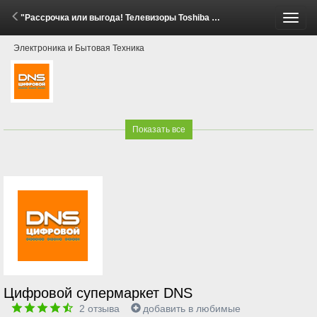
"Рассрочка или выгода! Телевизоры Toshiba С350" (18 Апреля - 19 Мая 2026)
Пере
Электроника и Бытовая Техника
меню
Показать все
Цифровой супермаркет DNS
2
отзыва
добавить в любимые