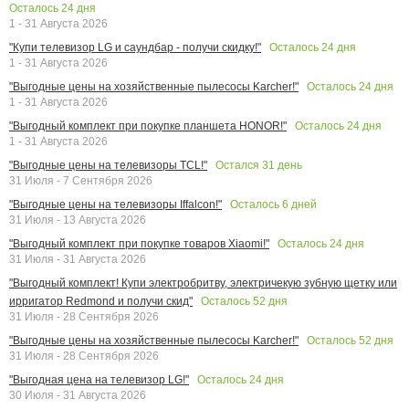
Осталось
24
дня
1 - 31 Августа 2026
Осталось
24
дня
"Купи телевизор LG и саундбар - получи скидку!"
1 - 31 Августа 2026
Осталось
24
дня
"Выгодные цены на хозяйственные пылесосы Karcher!"
1 - 31 Августа 2026
Осталось
24
дня
"Выгодный комплект при покупке планшета HONOR!"
1 - 31 Августа 2026
Остался
31
день
"Выгодные цены на телевизоры TCL!"
31 Июля - 7 Сентября 2026
Осталось
6
дней
"Выгодные цены на телевизоры Iffalcon!"
31 Июля - 13 Августа 2026
Осталось
24
дня
"Выгодный комплект при покупке товаров Xiaomi!"
31 Июля - 31 Августа 2026
"Выгодный комплект! Купи электробритву, электричекую зубную щетку или
Осталось
52
дня
ирригатор Redmond и получи скид"
31 Июля - 28 Сентября 2026
Осталось
52
дня
"Выгодные цены на хозяйственные пылесосы Karcher!"
31 Июля - 28 Сентября 2026
Осталось
24
дня
"Выгодная цена на телевизор LG!"
30 Июля - 31 Августа 2026