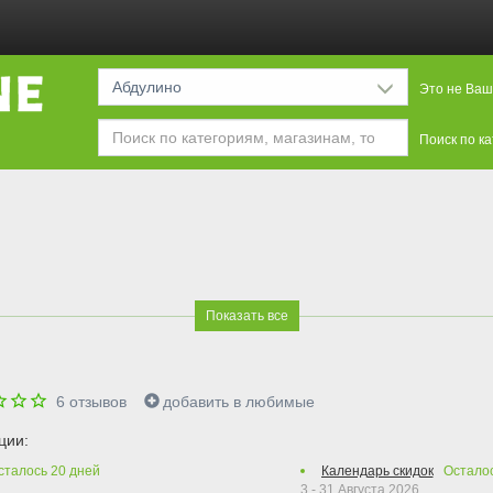
Абдулино
Это не Ваш
Поиск по к
Показать все
6
отзывов
добавить в любимые
ции:
сталось
20
дней
Календарь скидок
Остало
3 - 31 Августа 2026