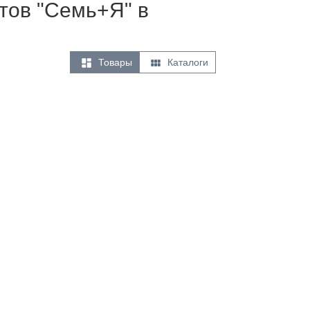
етов "Семь+Я" в


Товары
Каталоги