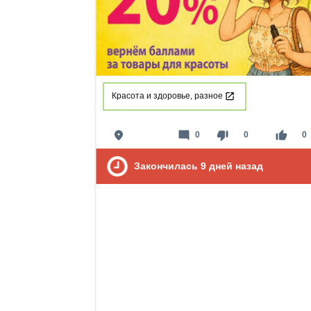
Красота и здоровье, разное
place
mode_comment
thumb_down
thumb_up
0
0
0
Закончилась
9
дней назад