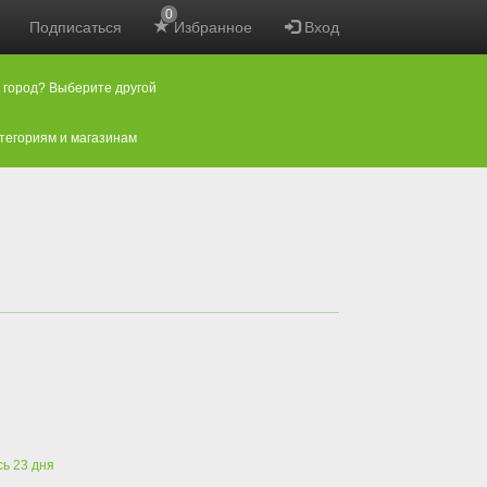
0
Подписаться
Избранное
Вход
 город? Выберите другой
атегориям и магазинам
сь
23
дня