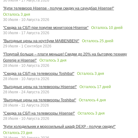
30 Июля - 17 Августа 2026
"Купи телевизор Hisense - получи скидку на саундбар Hisense!"
Осталось
3
дня
30 Июля - 10 Августа 2026
Осталось
10
дней
"Скидка за СБП при покупке мониторов Hisense"
30 Июля - 17 Августа 2026
Осталось
25
дней
"Выгодные цены на ноутбуки MAIBENBEN!"
29 Июля - 1 Сентября 2026
"Покупай больше – плати меньше! Скидки до 20% на бытовую технику
Осталось
3
дня
Gorenje и Hisense!"
28 Июля - 10 Августа 2026
Осталось
3
дня
"Скидка за СБП на телевизоры Toshiba!"
28 Июля - 10 Августа 2026
Осталось
17
дней
"Выгодные цены на телевизоры Hisense!"
28 Июля - 24 Августа 2026
Осталось
4
дня
"Выгодные цены на телевизоры Toshiba!"
28 Июля - 11 Августа 2026
Осталось
3
дня
"Скидка за СБП на телевизоры Hisense!"
28 Июля - 10 Августа 2026
"Купи холодильник и морозильный шкаф DEXP - получи скидку!"
Осталось
23
дня
28 Июля - 30 Августа 2026