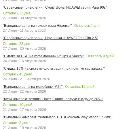
"Сервисные привилегии | Смартфоны HUAWEI серии Pura 90s"
Осталось
23
дня
27 Июля - 30 Августа 2026
Осталось
4
дня
"Выгодные цены на телевизоры Hisense!"
27 Июля - 11 Августа 2026
"Сервисные привилегии | Наушники HUAWEI FreeClip 2 S"
Осталось
23
дня
27 Июля - 30 Августа 2026
Осталось
9
дней
"Скидка за СБП на кофемашины Philips и Saeco!"
24 Июля - 16 Августа 2026
"Скидка 15% на систему фильтрации при покупке картриджа!"
Осталось
45
дней
24 Июля - 21 Сентября 2026
Осталось
15
дней
"Выгодные цены на моноблоки MSI!"
22 Июля - 22 Августа 2026
"Купи комплект техники Haier, Candy - получи скидку до 20%!"
Осталось
10
дней
21 Июля - 17 Августа 2026
"Выгодный комплект: телевизор TCL и консоль PlayStation 5 Slim!"
Осталось
3
дня
21 Июля - 10 Августа 2026