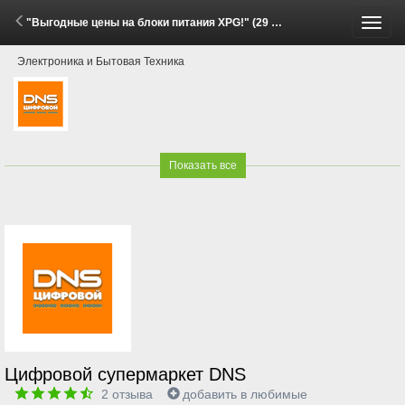
"Выгодные цены на блоки питания XPG!" (29 Мая - 15 Июня 2026)
Пере
Электроника и Бытовая Техника
меню
Показать все
Цифровой супермаркет DNS
2
отзыва
добавить в любимые