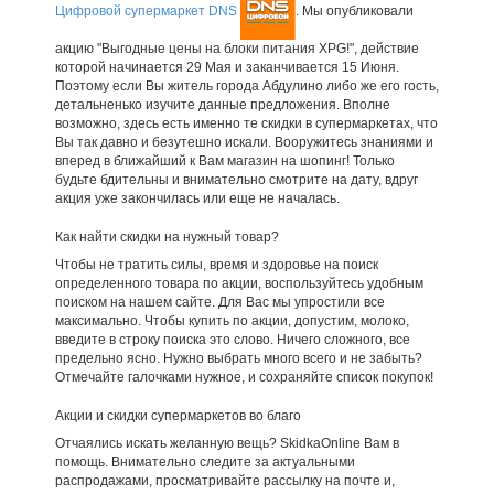
Цифровой супермаркет DNS
. Мы опубликовали
акцию "Выгодные цены на блоки питания XPG!", действие
которой начинается 29 Мая и заканчивается 15 Июня.
Поэтому если Вы житель города Абдулино либо же его гость,
детальненько изучите данные предложения. Вполне
возможно, здесь есть именно те скидки в супермаркетах, что
Вы так давно и безутешно искали. Вооружитесь знаниями и
вперед в ближайший к Вам магазин на шопинг! Только
будьте бдительны и внимательно смотрите на дату, вдруг
акция уже закончилась или еще не началась.
Как найти скидки на нужный товар?
Чтобы не тратить силы, время и здоровье на поиск
определенного товара по акции, воспользуйтесь удобным
поиском на нашем сайте. Для Вас мы упростили все
максимально. Чтобы купить по акции, допустим, молоко,
введите в строку поиска это слово. Ничего сложного, все
предельно ясно. Нужно выбрать много всего и не забыть?
Отмечайте галочками нужное, и сохраняйте список покупок!
Акции и скидки супермаркетов во благо
Отчаялись искать желанную вещь? SkidkaOnline Вам в
помощь. Внимательно следите за актуальными
распродажами, просматривайте рассылку на почте и,