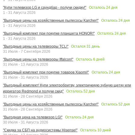
Осталось
24
дня
"Купи телевизор LG и саундбар - получи скидку!"
1 - 31 Августа 2026
Осталось
24
дня
"Выгодные цены на хозяйственные пылесосы Karcher!"
1 - 31 Августа 2026
Осталось
24
дня
"Выгодный комплект при покупке планшета HONOR!"
1 - 31 Августа 2026
Остался
31
день
"Выгодные цены на телевизоры TCL!"
31 Июля - 7 Сентября 2026
Осталось
6
дней
"Выгодные цены на телевизоры Iffalcon!"
31 Июля - 13 Августа 2026
Осталось
24
дня
"Выгодный комплект при покупке товаров Xiaomi!"
31 Июля - 31 Августа 2026
"Выгодный комплект! Купи электробритву, электричекую зубную щетку или
Осталось
52
дня
ирригатор Redmond и получи скид"
31 Июля - 28 Сентября 2026
Осталось
52
дня
"Выгодные цены на хозяйственные пылесосы Karcher!"
31 Июля - 28 Сентября 2026
Осталось
24
дня
"Выгодная цена на телевизор LG!"
30 Июля - 31 Августа 2026
Осталось
10
дней
"Скидка за СБП на аудиосистемы Hisense!"