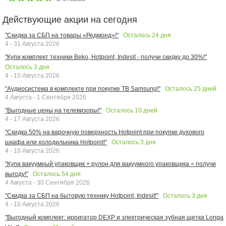
Действующие акции на сегодня
Осталось
24
дня
"Скидка за СБП на товары «Редмонд»!"
4 - 31 Августа 2026
"Купи комплект техники Beko, Hotpoint, Indesit - получи скидку до 30%!"
Осталось
3
дня
4 - 10 Августа 2026
Осталось
25
дней
"Аудиосистема в комплекте при покупке ТВ Samsung!"
4 Августа - 1 Сентября 2026
Осталось
10
дней
"Выгодные цены на телевизоры!"
4 - 17 Августа 2026
"Скидка 50% на варочную поверхность Hotpoint при покупке духового
Осталось
3
дня
шкафа или холодильника Hotpoint!"
4 - 10 Августа 2026
"Купи вакуумный упаковщик + рулон для вакуумного упаковщика = получи
Осталось
54
дня
выгоду!"
4 Августа - 30 Сентября 2026
Осталось
3
дня
"Скидка за СБП на бытовую технику Hotpoint, Indesit!"
4 - 10 Августа 2026
"Выгодный комплект: ирригатор DEXP и электрическая зубная щетка Longa