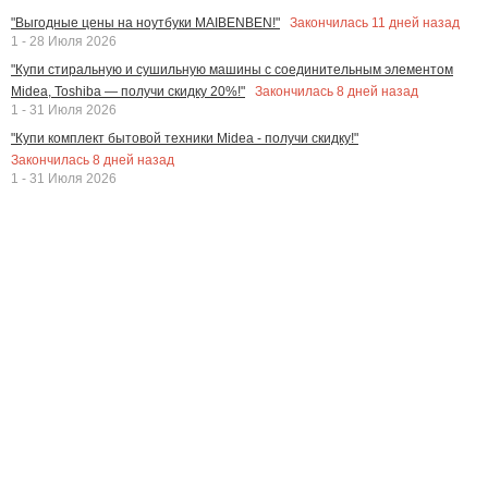
Закончилась
11
дней назад
"Выгодные цены на ноутбуки MAIBENBEN!"
1 - 28 Июля 2026
"Купи стиральную и сушильную машины с соединительным элементом
Закончилась
8
дней назад
Midea, Toshiba — получи скидку 20%!"
1 - 31 Июля 2026
"Купи комплект бытовой техники Midea - получи скидку!"
Закончилась
8
дней назад
1 - 31 Июля 2026