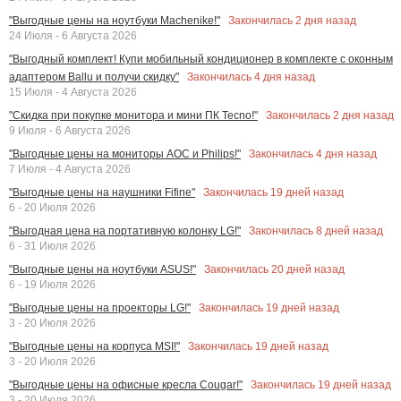
Закончилась
2
дня назад
"Выгодные цены на ноутбуки Machenike!"
24 Июля - 6 Августа 2026
"Выгодный комплект! Купи мобильный кондиционер в комплекте с оконным
Закончилась
4
дня назад
адаптером Ballu и получи скидку"
15 Июля - 4 Августа 2026
Закончилась
2
дня назад
"Скидка при покупке монитора и мини ПК Tecno!"
9 Июля - 6 Августа 2026
Закончилась
4
дня назад
"Выгодные цены на мониторы AOC и Philips!"
7 Июля - 4 Августа 2026
Закончилась
19
дней назад
"Выгодные цены на наушники Fifine"
6 - 20 Июля 2026
Закончилась
8
дней назад
"Выгодная цена на портативную колонку LG!"
6 - 31 Июля 2026
Закончилась
20
дней назад
"Выгодные цены на ноутбуки ASUS!"
6 - 19 Июля 2026
Закончилась
19
дней назад
"Выгодные цены на проекторы LG!"
3 - 20 Июля 2026
Закончилась
19
дней назад
"Выгодные цены на корпуса MSI!"
3 - 20 Июля 2026
Закончилась
19
дней назад
"Выгодные цены на офисные кресла Cougar!"
3 - 20 Июля 2026