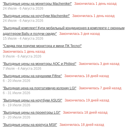
Закончилась
1
день назад
"Выгодные цены на мониторы Machenike!"
24 Июля - 6 Августа 2026
Закончилась
1
день назад
"Выгодные цены на ноутбуки Machenike!"
24 Июля - 6 Августа 2026
"Выгодный комплект! Купи мобильный кондиционер в комплекте с оконным
Закончилась
3
дня назад
адаптером Ballu и получи скидку"
15 Июля - 4 Августа 2026
"Скидка при покупке монитора и мини ПК Tecno!"
Закончилась
1
день назад
9 Июля - 6 Августа 2026
Закончилась
3
дня назад
"Выгодные цены на мониторы AOC и Philips!"
7 Июля - 4 Августа 2026
Закончилась
18
дней назад
"Выгодные цены на наушники Fifine"
6 - 20 Июля 2026
Закончилась
7
дней назад
"Выгодная цена на портативную колонку LG!"
6 - 31 Июля 2026
Закончилась
19
дней назад
"Выгодные цены на ноутбуки ASUS!"
6 - 19 Июля 2026
Закончилась
18
дней назад
"Выгодные цены на проекторы LG!"
3 - 20 Июля 2026
Закончилась
18
дней назад
"Выгодные цены на корпуса MSI!"