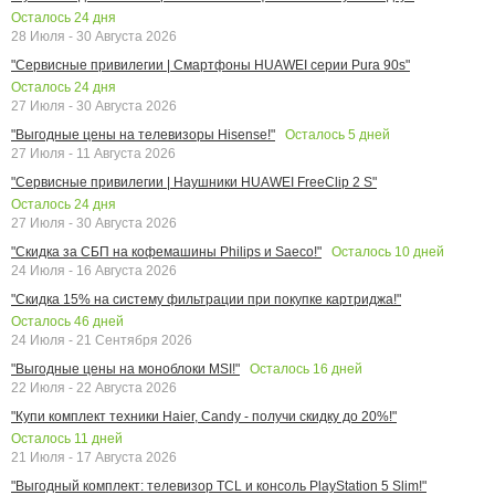
Осталось
24
дня
28 Июля - 30 Августа 2026
"Сервисные привилегии | Смартфоны HUAWEI серии Pura 90s"
Осталось
24
дня
27 Июля - 30 Августа 2026
Осталось
5
дней
"Выгодные цены на телевизоры Hisense!"
27 Июля - 11 Августа 2026
"Сервисные привилегии | Наушники HUAWEI FreeClip 2 S"
Осталось
24
дня
27 Июля - 30 Августа 2026
Осталось
10
дней
"Скидка за СБП на кофемашины Philips и Saeco!"
24 Июля - 16 Августа 2026
"Скидка 15% на систему фильтрации при покупке картриджа!"
Осталось
46
дней
24 Июля - 21 Сентября 2026
Осталось
16
дней
"Выгодные цены на моноблоки MSI!"
22 Июля - 22 Августа 2026
"Купи комплект техники Haier, Candy - получи скидку до 20%!"
Осталось
11
дней
21 Июля - 17 Августа 2026
"Выгодный комплект: телевизор TCL и консоль PlayStation 5 Slim!"