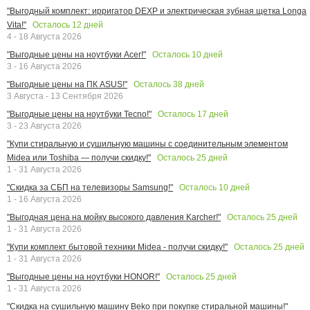
"Выгодный комплект: ирригатор DEXP и электрическая зубная щетка Longa
Осталось
12
дней
Vita!"
4 - 18 Августа 2026
Осталось
10
дней
"Выгодные цены на ноутбуки Acer!"
3 - 16 Августа 2026
Осталось
38
дней
"Выгодные цены на ПК ASUS!"
3 Августа - 13 Сентября 2026
Осталось
17
дней
"Выгодные цены на ноутбуки Tecno!"
3 - 23 Августа 2026
"Купи стиральную и сушильную машины с соединительным элементом
Осталось
25
дней
Midea или Toshiba — получи скидку!"
1 - 31 Августа 2026
Осталось
10
дней
"Скидка за СБП на телевизоры Samsung!"
1 - 16 Августа 2026
Осталось
25
дней
"Выгодная цена на мойку высокого давления Karcher!"
1 - 31 Августа 2026
Осталось
25
дней
"Купи комплект бытовой техники Midea - получи скидку!"
1 - 31 Августа 2026
Осталось
25
дней
"Выгодные цены на ноутбуки HONOR!"
1 - 31 Августа 2026
"Скидка на сушильную машину Beko при покупке стиральной машины!"