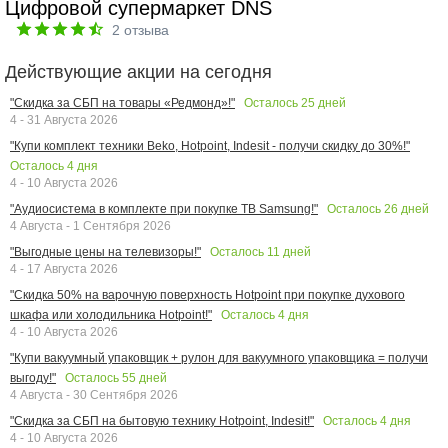
Цифровой супермаркет DNS
2
отзыва
Действующие акции на сегодня
Осталось
25
дней
"Скидка за СБП на товары «Редмонд»!"
4 - 31 Августа 2026
"Купи комплект техники Beko, Hotpoint, Indesit - получи скидку до 30%!"
Осталось
4
дня
4 - 10 Августа 2026
Осталось
26
дней
"Аудиосистема в комплекте при покупке ТВ Samsung!"
4 Августа - 1 Сентября 2026
Осталось
11
дней
"Выгодные цены на телевизоры!"
4 - 17 Августа 2026
"Скидка 50% на варочную поверхность Hotpoint при покупке духового
Осталось
4
дня
шкафа или холодильника Hotpoint!"
4 - 10 Августа 2026
"Купи вакуумный упаковщик + рулон для вакуумного упаковщика = получи
Осталось
55
дней
выгоду!"
4 Августа - 30 Сентября 2026
Осталось
4
дня
"Скидка за СБП на бытовую технику Hotpoint, Indesit!"
4 - 10 Августа 2026