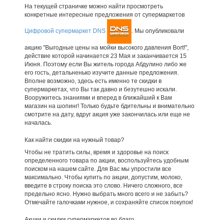
На текущей страничке можно найти просмотреть
конкретные интересные предложения от супермаркетов
Цифровой супермаркет DNS
. Мы опубликовали
акцию "Выгодные цены на мойки высокого давления Bort!",
действие которой начинается 23 Мая и заканчивается 15
Июня. Поэтому если Вы житель города Абдулино либо же
его гость, детальненько изучите данные предложения.
Вполне возможно, здесь есть именно те скидки в
супермаркетах, что Вы так давно и безутешно искали.
Вооружитесь знаниями и вперед в ближайший к Вам
магазин на шопинг! Только будьте бдительны и внимательно
смотрите на дату, вдруг акция уже закончилась или еще не
началась.
Как найти скидки на нужный товар?
Чтобы не тратить силы, время и здоровье на поиск
определенного товара по акции, воспользуйтесь удобным
поиском на нашем сайте. Для Вас мы упростили все
максимально. Чтобы купить по акции, допустим, молоко,
введите в строку поиска это слово. Ничего сложного, все
предельно ясно. Нужно выбрать много всего и не забыть?
Отмечайте галочками нужное, и сохраняйте список покупок!
Акции и скидки супермаркетов во благо