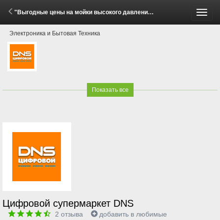
"Выгодные цены на мойки высокого давления Bort!" (23 Мая - 15 Июня 2026)
Пере
Электроника и Бытовая Техника
меню
Показать все
Цифровой супермаркет DNS
2
отзыва
добавить в любимые