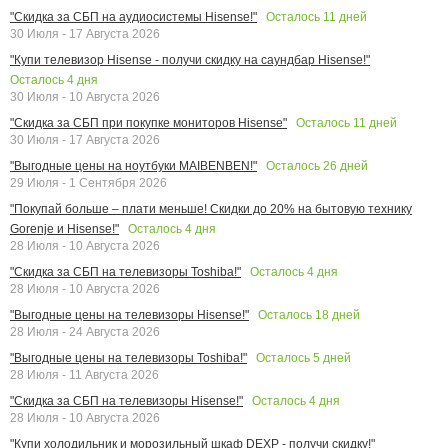
Осталось
11
дней
"Скидка за СБП на аудиосистемы Hisense!"
30 Июля - 17 Августа 2026
"Купи телевизор Hisense - получи скидку на саундбар Hisense!"
Осталось
4
дня
30 Июля - 10 Августа 2026
Осталось
11
дней
"Скидка за СБП при покупке мониторов Hisense"
30 Июля - 17 Августа 2026
Осталось
26
дней
"Выгодные цены на ноутбуки MAIBENBEN!"
29 Июля - 1 Сентября 2026
"Покупай больше – плати меньше! Скидки до 20% на бытовую технику
Осталось
4
дня
Gorenje и Hisense!"
28 Июля - 10 Августа 2026
Осталось
4
дня
"Скидка за СБП на телевизоры Toshiba!"
28 Июля - 10 Августа 2026
Осталось
18
дней
"Выгодные цены на телевизоры Hisense!"
28 Июля - 24 Августа 2026
Осталось
5
дней
"Выгодные цены на телевизоры Toshiba!"
28 Июля - 11 Августа 2026
Осталось
4
дня
"Скидка за СБП на телевизоры Hisense!"
28 Июля - 10 Августа 2026
"Купи холодильник и морозильный шкаф DEXP - получи скидку!"