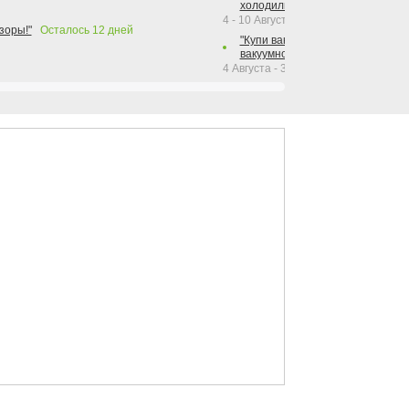
холодильника Hotpoint!"
4 - 10 Августа 2026
зоры!"
Осталось
12
дней
"Купи вакуумный упаковщик + р
вакуумного упаковщика = получи
4 Августа - 30 Сентября 2026