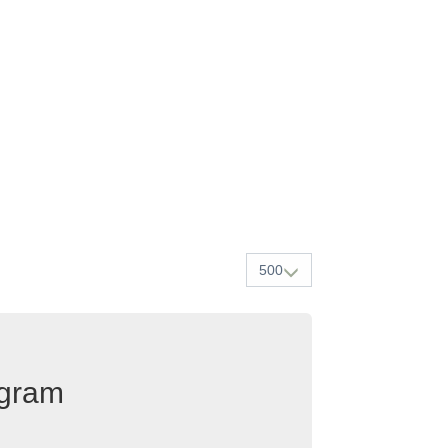
500
egram