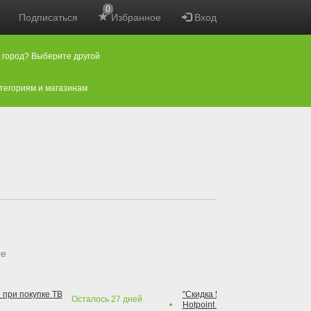
0
Подписаться
Избранное
Вход
 город? Выберите другой
атегориям и магазинам
ые
 при покупке ТВ
"Скидка 50% на варочную повер
Осталось
27
дней
Hotpoint при покупке духового 