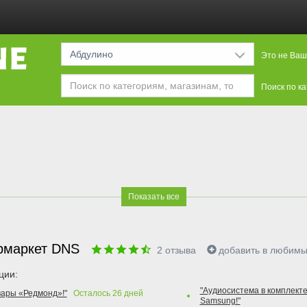
Абдулино
Это не Ваш
Поиск по к
Показать все
рмаркет DNS
2
отзыва
добавить в любим
ции:
"Аудиосистема в комплекте
вары «Редмонд»!"
Осталось
26
дней
Samsung!"