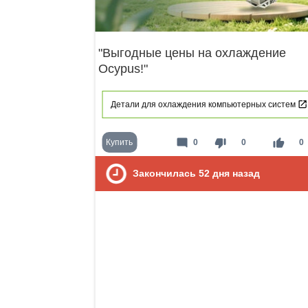
"Выгодные цены на охлаждение
Ocypus!"
Детали для охлаждения компьютерных систем
mode_comment
thumb_down
thumb_up
Купить
0
0
0
Закончилась
52
дня назад