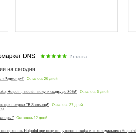
рмаркет DNS
2
отзыва
ии на сегодня
Осталось
26
дней
ы «Редмонд»!"
Осталось
5
дней
o, Hotpoint, Indesit - получи скидку до 30%!"
Осталось
27
дней
те при покупке ТВ Samsung!"
026
Осталось
12
дней
изоры!"
поверхность Hotpoint при покупке духового шкафа или холодильника Hotpoint!