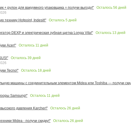
Осталось
56
дней
к + рулон для вакуумного упаковщика = получи выгоду!"
2026
Осталось
5
дней
 технику Hotpoint, Indesit!"
Осталось
13
дней
игатор DEXP и электрическая зубная щетка Longa Vita!"
Осталось
11
дней
ки Acer!"
Осталось
39
дней
SUS!"
2026
Осталось
18
дней
уки Tecno!"
льную машины с соединительным элементом Midea или Toshiba — получи скид
Осталось
11
дней
изоры Samsung!"
Осталось
26
дней
высокого давления Karcher!"
Осталось
26
дней
ехники Midea - получи скидку!"