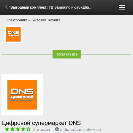
"Выгодный комплект: ТВ Samsung и саундбар!" (16 Мая - 4 Июня 2026)
Пере
Электроника и Бытовая Техника
меню
Показать все
Цифровой супермаркет DNS
2
отзыва
добавить в любимые