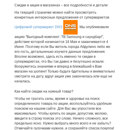
Скидки и акции в магазинах – все подробности и детали
На текущей страничке можно найти просмотреть
конкретные интересные предложения от супермаркетов
Цифровой супермаркет DNS
. Мы опубликовали
акцию "Выгодный комплект: ТВ Samsung и саундбар!",
действие которой начинается 16 Мая и заканчивается 4
Июня. Поэтому если Вы житель города Абдулино либо же
его гость, детальненько изучите данные предложения.
Вполне возможно, здесь есть именно те скидки в
супермаркетах, что Вы так давно и безутешно искали.
Вооружитесь знаниями и вперед в ближайший к Вам
магазин на шопинг! Только будьте бдительны и внимательно
смотрите на дату, вдруг акция уже закончилась или еще не
началась.
Как найти скидки на нужный товар?
Чтобы не тратить силы, время и здоровье на поиск
определенного товара по акции, воспользуйтесь удобным
поиском на нашем сайте. Для Вас мы упростили все
максимально. Чтобы купить по акции, допустим, молоко,
введите в строку поиска это слово. Ничего сложного, все
предельно ясно. Нужно выбрать много всего и не забыть?
Отмечайте галочками нужное, и сохраняйте список покупок!