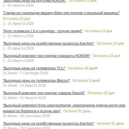
Осталось
23
дня
"Выгодные цены на ноутбуки HONOR!"
1 - 31 Августа 2026
"Скидка на сушильную машину Beko при покупке стиральной машины!"
Осталось
23
дня
1 - 31 Августа 2026
Осталось
23
дня
"Купи телевизор LG и саундбар - получи скидку!"
1 - 31 Августа 2026
Осталось
23
дня
"Выгодные цены на хозяйственные пылесосы Karcher!"
1 - 31 Августа 2026
Осталось
23
дня
"Выгодный комплект при покупке планшета HONOR!"
1 - 31 Августа 2026
Осталось
30
дней
"Выгодные цены на телевизоры TCL!"
31 Июля - 7 Сентября 2026
Осталось
5
дней
"Выгодные цены на телевизоры Iffalcon!"
31 Июля - 13 Августа 2026
Осталось
23
дня
"Выгодный комплект при покупке товаров Xiaomi!"
31 Июля - 31 Августа 2026
"Выгодный комплект! Купи электробритву, электричекую зубную щетку или
Остался
51
день
ирригатор Redmond и получи скид"
31 Июля - 28 Сентября 2026
Остался
51
день
"Выгодные цены на хозяйственные пылесосы Karcher!"
31 Июля - 28 Сентября 2026