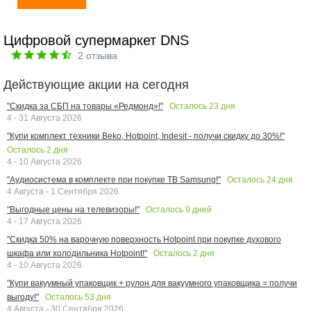
Цифровой супермаркет DNS
2
отзыва
Действующие акции на сегодня
Осталось
23
дня
"Скидка за СБП на товары «Редмонд»!"
4 - 31 Августа 2026
"Купи комплект техники Beko, Hotpoint, Indesit - получи скидку до 30%!"
Осталось
2
дня
4 - 10 Августа 2026
Осталось
24
дня
"Аудиосистема в комплекте при покупке ТВ Samsung!"
4 Августа - 1 Сентября 2026
Осталось
9
дней
"Выгодные цены на телевизоры!"
4 - 17 Августа 2026
"Скидка 50% на варочную поверхность Hotpoint при покупке духового
Осталось
2
дня
шкафа или холодильника Hotpoint!"
4 - 10 Августа 2026
"Купи вакуумный упаковщик + рулон для вакуумного упаковщика = получи
Осталось
53
дня
выгоду!"
4 Августа - 30 Сентября 2026