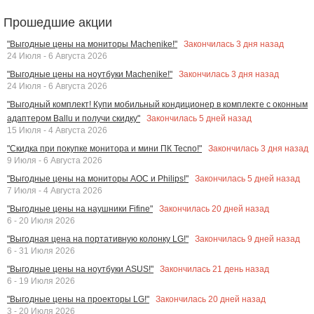
Прошедшие акции
Закончилась
3
дня назад
"Выгодные цены на мониторы Machenike!"
24 Июля - 6 Августа 2026
Закончилась
3
дня назад
"Выгодные цены на ноутбуки Machenike!"
24 Июля - 6 Августа 2026
"Выгодный комплект! Купи мобильный кондиционер в комплекте с оконным
Закончилась
5
дней назад
адаптером Ballu и получи скидку"
15 Июля - 4 Августа 2026
Закончилась
3
дня назад
"Скидка при покупке монитора и мини ПК Tecno!"
9 Июля - 6 Августа 2026
Закончилась
5
дней назад
"Выгодные цены на мониторы AOC и Philips!"
7 Июля - 4 Августа 2026
Закончилась
20
дней назад
"Выгодные цены на наушники Fifine"
6 - 20 Июля 2026
Закончилась
9
дней назад
"Выгодная цена на портативную колонку LG!"
6 - 31 Июля 2026
Закончилась
21
день назад
"Выгодные цены на ноутбуки ASUS!"
6 - 19 Июля 2026
Закончилась
20
дней назад
"Выгодные цены на проекторы LG!"
3 - 20 Июля 2026