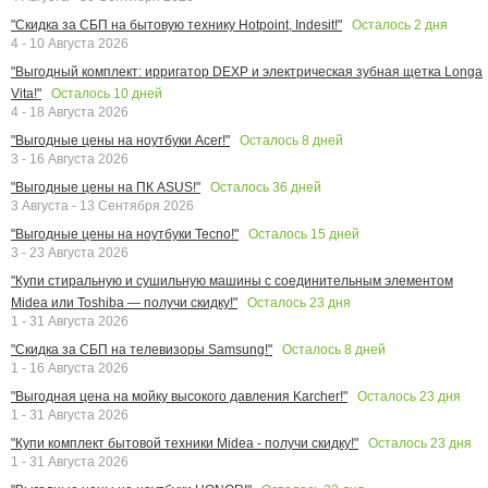
Осталось
2
дня
"Скидка за СБП на бытовую технику Hotpoint, Indesit!"
4 - 10 Августа 2026
"Выгодный комплект: ирригатор DEXP и электрическая зубная щетка Longa
Осталось
10
дней
Vita!"
4 - 18 Августа 2026
Осталось
8
дней
"Выгодные цены на ноутбуки Acer!"
3 - 16 Августа 2026
Осталось
36
дней
"Выгодные цены на ПК ASUS!"
3 Августа - 13 Сентября 2026
Осталось
15
дней
"Выгодные цены на ноутбуки Tecno!"
3 - 23 Августа 2026
"Купи стиральную и сушильную машины с соединительным элементом
Осталось
23
дня
Midea или Toshiba — получи скидку!"
1 - 31 Августа 2026
Осталось
8
дней
"Скидка за СБП на телевизоры Samsung!"
1 - 16 Августа 2026
Осталось
23
дня
"Выгодная цена на мойку высокого давления Karcher!"
1 - 31 Августа 2026
Осталось
23
дня
"Купи комплект бытовой техники Midea - получи скидку!"
1 - 31 Августа 2026