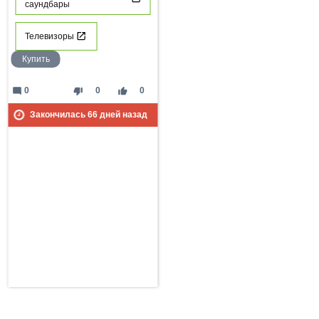
саундбары
Телевизоры
Купить
mode_comment
thumb_down
thumb_up
0
0
0
Закончилась
66
дней назад