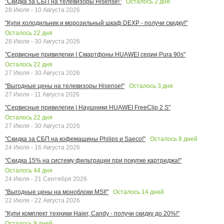
Осталось
2
дня
"Скидка за СБП на телевизоры Hisense!"
28 Июля - 10 Августа 2026
"Купи холодильник и морозильный шкаф DEXP - получи скидку!"
Осталось
22
дня
28 Июля - 30 Августа 2026
"Сервисные привилегии | Смартфоны HUAWEI серии Pura 90s"
Осталось
22
дня
27 Июля - 30 Августа 2026
Осталось
3
дня
"Выгодные цены на телевизоры Hisense!"
27 Июля - 11 Августа 2026
"Сервисные привилегии | Наушники HUAWEI FreeClip 2 S"
Осталось
22
дня
27 Июля - 30 Августа 2026
Осталось
8
дней
"Скидка за СБП на кофемашины Philips и Saeco!"
24 Июля - 16 Августа 2026
"Скидка 15% на систему фильтрации при покупке картриджа!"
Осталось
44
дня
24 Июля - 21 Сентября 2026
Осталось
14
дней
"Выгодные цены на моноблоки MSI!"
22 Июля - 22 Августа 2026
"Купи комплект техники Haier, Candy - получи скидку до 20%!"
Осталось
9
дней