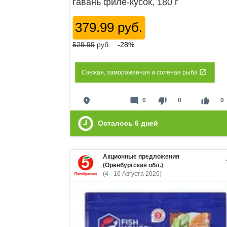
гавань филе-кусок, 180 г
379.99 руб.
529.99
руб.
-28%
Свежая, замороженная и соленая рыба
place
mode_comment
thumb_down
thumb_up
0
0
0
Осталось
6
дней
Акционные предложения
(Оренбургская обл.)
(4 - 10 Августа 2026)