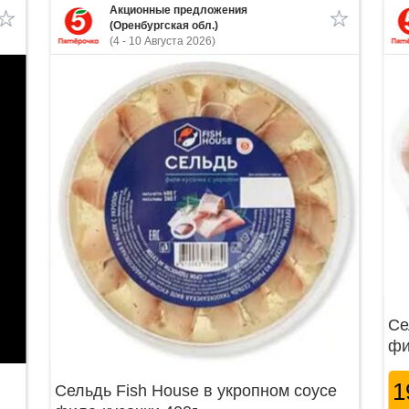
Акционные предложения
(Оренбургская обл.)
(4 - 10 Августа 2026)
Се
фи
1
Сельдь Fish House в укропном соусе