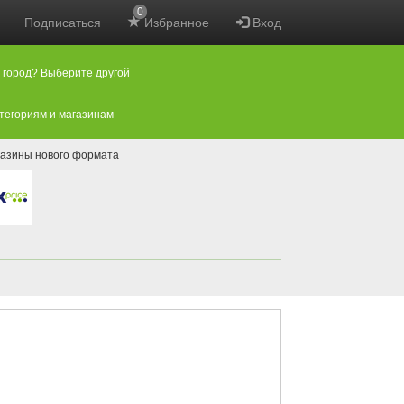
0
Подписаться
Избранное
Вход
 город? Выберите другой
атегориям и магазинам
азины нового формата