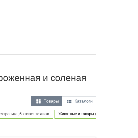
роженная и соленая


Товары
Каталоги
ектроника, бытовая техника
Животные и товары для питомцев
Това