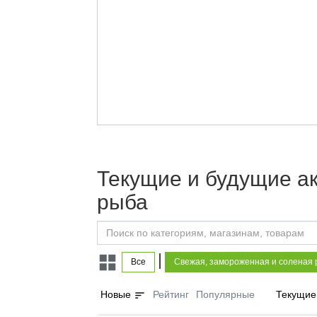
Текущие и будущие а
рыба
|
Все
Свежая, замороженная и соленая
sort
Новые
Рейтинг
Популярные
Текущие