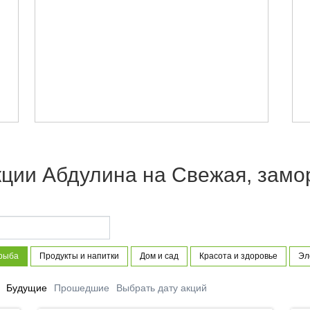
кции Абдулина на Свежая, замо
 рыба
Продукты и напитки
Дом и сад
Красота и здоровье
Эл
Будущие
Прошедшие
Выбрать дату акций