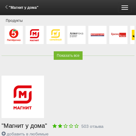
"Магнит у дома"
Пере
Продукты
меню
Показать все
"Магнит у дома"
503
отзыва
добавить в любимые