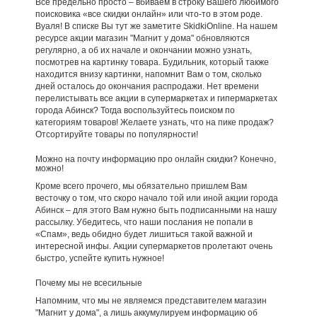
Все предельно просто – вбиваем в строку Вашего любимого
поисковика «все скидки онлайн» или что-то в этом роде.
Вуаля! В списке Вы тут же заметите SkidkiOnline. На нашем
ресурсе акции магазин "Магнит у дома" обновляются
регулярно, а об их начале и окончании можно узнать,
посмотрев на картинку товара. Будильник, который также
находится внизу картинки, напомнит Вам о том, сколько
дней осталось до окончания распродажи. Нет времени
перелистывать все акции в супермаркетах и гипермаркетах
города Абинск? Тогда воспользуйтесь поиском по
категориям товаров! Желаете узнать, что на пике продаж?
Отсортируйте товары по популярности!
Можно на почту информацию про онлайн скидки? Конечно,
можно!
Кроме всего прочего, мы обязательно пришлем Вам
весточку о том, что скоро начало той или иной акции города
Абинск – для этого Вам нужно быть подписанными на нашу
рассылку. Убедитесь, что наши послания не попали в
«Спам», ведь обидно будет лишиться такой важной и
интересной инфы. Акции супермаркетов пролетают очень
быстро, успейте купить нужное!
Почему мы не всесильные
Напомним, что мы не являемся представителем магазин
"Магнит у дома", а лишь аккумулируем информацию об