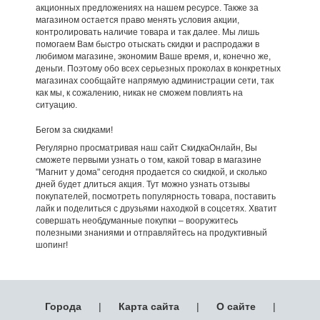
акционных предложениях на нашем ресурсе. Также за
магазином остается право менять условия акции,
контролировать наличие товара и так далее. Мы лишь
помогаем Вам быстро отыскать скидки и распродажи в
любимом магазине, экономим Ваше время, и, конечно же,
деньги. Поэтому обо всех серьезных проколах в конкретных
магазинах сообщайте напрямую администрации сети, так
как мы, к сожалению, никак не сможем повлиять на
ситуацию.
Бегом за скидками!
Регулярно просматривая наш сайт СкидкаОнлайн, Вы
сможете первыми узнать о том, какой товар в магазине
"Магнит у дома" сегодня продается со скидкой, и сколько
дней будет длиться акция. Тут можно узнать отзывы
покупателей, посмотреть популярность товара, поставить
лайк и поделиться с друзьями находкой в соцсетях. Хватит
совершать необдуманные покупки – вооружитесь
полезными знаниями и отправляйтесь на продуктивный
шопинг!
Города
|
Карта сайта
|
О сайте
|