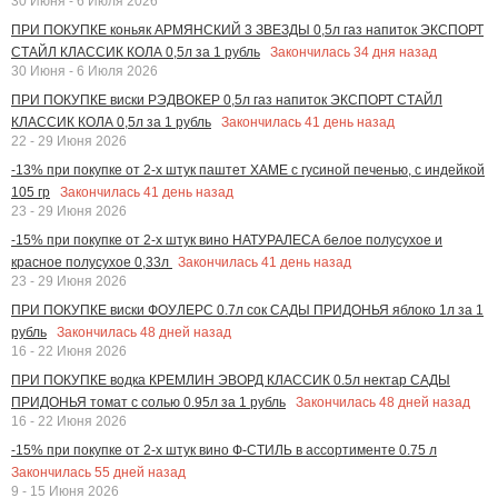
30 Июня - 6 Июля 2026
ПРИ ПОКУПКЕ коньяк АРМЯНСКИЙ 3 ЗВЕЗДЫ 0,5л газ напиток ЭКСПОРТ
Закончилась
34
дня назад
СТАЙЛ КЛАССИК КОЛА 0,5л за 1 рубль
30 Июня - 6 Июля 2026
ПРИ ПОКУПКЕ виски РЭДВОКЕР 0,5л газ напиток ЭКСПОРТ СТАЙЛ
Закончилась
41
день назад
КЛАССИК КОЛА 0,5л за 1 рубль
22 - 29 Июня 2026
-13% при покупке от 2-х штук паштет ХАМЕ с гусиной печенью, с индейкой
Закончилась
41
день назад
105 гр
23 - 29 Июня 2026
-15% при покупке от 2-х штук вино НАТУРАЛЕСА белое полусухое и
Закончилась
41
день назад
красное полусухое 0,33л
23 - 29 Июня 2026
ПРИ ПОКУПКЕ виски ФОУЛЕРС 0.7л сок САДЫ ПРИДОНЬЯ яблоко 1л за 1
Закончилась
48
дней назад
рубль
16 - 22 Июня 2026
ПРИ ПОКУПКЕ водка КРЕМЛИН ЭВОРД КЛАССИК 0.5л нектар САДЫ
Закончилась
48
дней назад
ПРИДОНЬЯ томат с солью 0.95л за 1 рубль
16 - 22 Июня 2026
-15% при покупке от 2-х штук вино Ф-СТИЛЬ в ассортименте 0.75 л
Закончилась
55
дней назад
9 - 15 Июня 2026