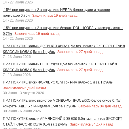
14 - 27 Июля 2026
-15% при покупке от 2-х штук вино НЕБЛА белое сухое и красное
Закончилась
19
дней назад
полусухое 0,75л
14 - 21 Июля 2026
-15% при покупке от 2-х штук вино безалк. БОН НОВЕЛЬ в ассортименте
Закончилась
19
дней назад
0,75л
14 - 21 Июля 2026
ПРИ ПОКУПКЕ коньяк ДРЕВНЯЯ ХИВА 0,5л газ напиток ЭКСПОРТ СТАЙЛ
Закончилась
27
дней назад
КЛАССИК КОЛА 0,5л за 1 рубль
7 - 13 Июля 2026
ПРИ ПОКУПКЕ коньяк БЕШ КУДУК 0,5л газ напиток ЭКСПОРТ СТАЙЛ
Закончилась
27
дней назад
КЛАССИК КОЛА 0,5л за 1 рубль
7 - 13 Июля 2026
ПРИ ПОКУПКЕ виски ФОУЛЕРС 0,7л сок РИЧ яблоко 1 л за 1 рубль
Закончилась
6
дней назад
30 Июня - 3 Августа 2026
ПРИ ПОКУПКЕ вино игристое МОНДОРО ПРОСЕККО белое сухое 0,75л
Закончилась
34
дня назад
конфеты АДЕЛЬ с миндалем 150г за 1 рубль
30 Июня - 6 Июля 2026
ПРИ ПОКУПКЕ коньяк АРМЯНСКИЙ 5 ЗВЕЗД 0,5л газ напиток ЭКСПОРТ
Закончилась
34
дня назад
СТАЙЛ КЛАССИК КОЛА 0,5л за 1 рубль