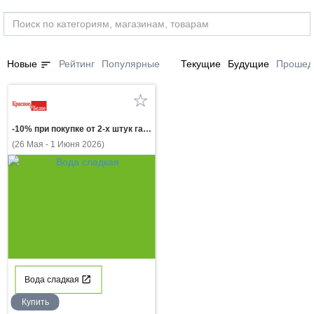
sort
Новые
Рейтинг
Популярные
Текущие
Будущие
Прошед
-10% при покупке от 2-х штук газ.напиток ДОБРЫЙ в ассортименте 2 л
(26 Мая - 1 Июня 2026)
Вода сладкая
Купить