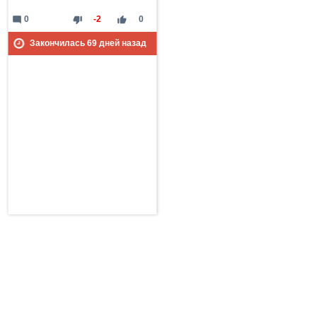
mode_comment
thumb_down
thumb_up
0
-2
0
Закончилась
69
дней назад