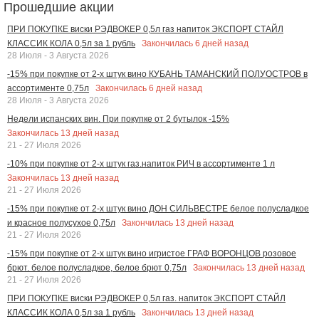
Прошедшие акции
ПРИ ПОКУПКЕ виски РЭДВОКЕР 0,5л газ напиток ЭКСПОРТ СТАЙЛ
Закончилась
6
дней назад
КЛАССИК КОЛА 0,5л за 1 рубль
28 Июля - 3 Августа 2026
-15% при покупке от 2-х штук вино КУБАНЬ ТАМАНСКИЙ ПОЛУОСТРОВ в
Закончилась
6
дней назад
ассортименте 0,75л
28 Июля - 3 Августа 2026
Недели испанских вин. При покупке от 2 бутылок -15%
Закончилась
13
дней назад
21 - 27 Июля 2026
-10% при покупке от 2-х штук газ.напиток РИЧ в ассортименте 1 л
Закончилась
13
дней назад
21 - 27 Июля 2026
-15% при покупке от 2-х штук вино ДОН СИЛЬВЕСТРЕ белое полусладкое
Закончилась
13
дней назад
и красное полусухое 0,75л
21 - 27 Июля 2026
-15% при покупке от 2-х штук вино игристое ГРАФ ВОРОНЦОВ розовое
Закончилась
13
дней назад
брют. белое полусладкое, белое брют 0,75л
21 - 27 Июля 2026
ПРИ ПОКУПКЕ виски РЭДВОКЕР 0,5л газ. напиток ЭКСПОРТ СТАЙЛ
Закончилась
13
дней назад
КЛАССИК КОЛА 0,5л за 1 рубль