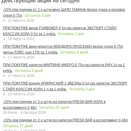
Действующие акции на сегодня
-15% при покупке от 2-х штук вино ШАТО ТАМАНЬ белое сухое и розовое
Осталось
3
дня
сухое 0,75л
4 - 11 Августа 2026
ПРИ ПОКУПКЕ виски РЭДВОКЕР 0,5л газ напиток ЭКСПОРТ СТАЙЛ
Осталось
2
дня
КЛАССИК КОЛА 0,5л за 1 рубль
4 - 10 Августа 2026
ПРИ ПОКУПКЕ вино игристое МОНДОРО ПРОСЕККО белое сухое 0,75л
Осталось
9
дней
чипсы ЛЭЙС сыр 170г за 1 рубль
4 - 17 Августа 2026
ПРИ ПОКУПКЕ напиток МАРТИНИ ФИЕРО 0,75л газ напиток РИЧ 1л за 1
Осталось
9
дней
рубль
4 - 17 Августа 2026
ПРИ ПОКУПКЕ коньяк АРМЯНСКИЙ 3 ЗВЕЗДЫ 0,5л газ напиток ЭКСПОРТ
Осталось
2
дня
СТАЙЛ КЛАССИК КОЛА 1 л за 1 рубль
4 - 10 Августа 2026
-15% при покупке от 2-х штук газ напиток FRESH BAR КОЛА в
Осталось
57
дней
ассортименте 0,48л
28 Июля - 4 Октября 2026
-15% при покупке от 2-х штук газ напиток FRESH BAR в ассортимент 0,48л
Осталось
57
дней
28 Июля - 4 Октября 2026