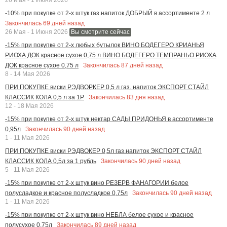
-10% при покупке от 2-х штук газ.напиток ДОБРЫЙ в ассортименте 2 л
Закончилась
69
дней назад
26 Мая - 1 Июня 2026
Вы смотрите сейчас
-15% при покупке от 2-х любых бутылок ВИНО БОДЕГЕРО КРИАНЬЯ
РИОХА ДОК красное сухое 0,75 л ВИНО БОДЕГЕРО ТЕМПРАНЬО РИОХА
Закончилась
87
дней назад
ДОК красное сухое 0,75 л
8 - 14 Мая 2026
ПРИ ПОКУПКЕ виски РЭДВОРКЕР 0,5 л газ. напиток ЭКСПОРТ СТАЙЛ
Закончилась
83
дня назад
КЛАССИК КОЛА 0,5 л за 1Р
12 - 18 Мая 2026
-15% при покупке от 2-х штук нектар САДЫ ПРИДОНЬЯ в ассортименте
Закончилась
90
дней назад
0,95л
1 - 11 Мая 2026
ПРИ ПОКУПКЕ виски РЭДВОКЕР 0,5л газ.напиток ЭКСПОРТ СТАЙЛ
Закончилась
90
дней назад
КЛАССИК КОЛА 0,5л за 1 рубль
5 - 11 Мая 2026
-15% при покупке от 2-х штук вино РЕЗЕРВ ФАНАГОРИИ белое
Закончилась
90
дней назад
полусладкое и красное полусладкое 0,75л
1 - 11 Мая 2026
-15% при покупке от 2-х штук вино НЕБЛА белое сухое и красное
Закончилась
89
дней назад
полусухое 0,75л