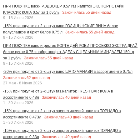
ПРИ ПОКУПКЕ виски РЭДВОКЕР 0.5л газ.напиток ЭКСПОРТ СТАЙЛ
Закончилась
55
дней назад
КЛАССИК КОЛА 0.5л за 1 рубль
9 - 15 Июня 2026
-15% при покупке от 2-х штук вино ГОЛИЦЫНСКИЕ ВИНА белое
Закончилась
55
дней назад
полусладкое и брют белое 0.75 л
9 - 15 Июня 2026
ПРИ ПОКУПКЕ вино игристое КОРТЕ ДЕЙ РОВИ ПРОСЕККО ЭКСТРА ДРАЙ
белое сухое 0.75л набор конфет АДЕЛЬ С ЦЕЛЬНЫМ МИНДАЛЕМ 150 гр
Закончилась
55
дней назад
за 1 рубль
9 - 15 Июня 2026
-20% при покупке от 2-х штук вино ШАТО МАНАВИ в ассортименте 0.75л
Закончилась
62
дня назад
27 Мая - 8 Июня 2026
-15% при покупке от 2-х штук газ.напиток FRESH BAR КОЛА в
Закончилась
40
дней назад
ассортименте 0.48л
1 - 30 Июня 2026
-15% при покупке от 2-х штук энергетический напиток ТОРНАДО в
Закончилась
40
дней назад
ассортименте 0.473л
1 - 30 Июня 2026
-15% при покупке от 2-х штук энергетический напиток ТОРНАДО в
Закончилась
40
дней назад
ассортименте 0.33л