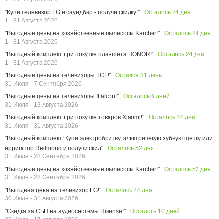
Осталось
24
дня
"Купи телевизор LG и саундбар - получи скидку!"
1 - 31 Августа 2026
Осталось
24
дня
"Выгодные цены на хозяйственные пылесосы Karcher!"
1 - 31 Августа 2026
Осталось
24
дня
"Выгодный комплект при покупке планшета HONOR!"
1 - 31 Августа 2026
Остался
31
день
"Выгодные цены на телевизоры TCL!"
31 Июля - 7 Сентября 2026
Осталось
6
дней
"Выгодные цены на телевизоры Iffalcon!"
31 Июля - 13 Августа 2026
Осталось
24
дня
"Выгодный комплект при покупке товаров Xiaomi!"
31 Июля - 31 Августа 2026
"Выгодный комплект! Купи электробритву, электричекую зубную щетку или
Осталось
52
дня
ирригатор Redmond и получи скид"
31 Июля - 28 Сентября 2026
Осталось
52
дня
"Выгодные цены на хозяйственные пылесосы Karcher!"
31 Июля - 28 Сентября 2026
Осталось
24
дня
"Выгодная цена на телевизор LG!"
30 Июля - 31 Августа 2026
Осталось
10
дней
"Скидка за СБП на аудиосистемы Hisense!"