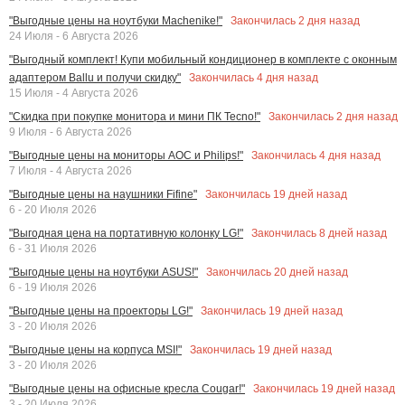
Закончилась
2
дня назад
"Выгодные цены на ноутбуки Machenike!"
24 Июля - 6 Августа 2026
"Выгодный комплект! Купи мобильный кондиционер в комплекте с оконным
Закончилась
4
дня назад
адаптером Ballu и получи скидку"
15 Июля - 4 Августа 2026
Закончилась
2
дня назад
"Скидка при покупке монитора и мини ПК Tecno!"
9 Июля - 6 Августа 2026
Закончилась
4
дня назад
"Выгодные цены на мониторы AOC и Philips!"
7 Июля - 4 Августа 2026
Закончилась
19
дней назад
"Выгодные цены на наушники Fifine"
6 - 20 Июля 2026
Закончилась
8
дней назад
"Выгодная цена на портативную колонку LG!"
6 - 31 Июля 2026
Закончилась
20
дней назад
"Выгодные цены на ноутбуки ASUS!"
6 - 19 Июля 2026
Закончилась
19
дней назад
"Выгодные цены на проекторы LG!"
3 - 20 Июля 2026
Закончилась
19
дней назад
"Выгодные цены на корпуса MSI!"
3 - 20 Июля 2026
Закончилась
19
дней назад
"Выгодные цены на офисные кресла Cougar!"
3 - 20 Июля 2026