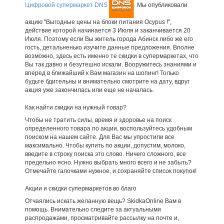
Цифровой супермаркет DNS
. Мы опубликовали
акцию "Выгодные цены на блоки питания Ocypus !",
действие которой начинается 3 Июля и заканчивается 20
Июля. Поэтому если Вы житель города Абинск либо же его
гость, детальненько изучите данные предложения. Вполне
возможно, здесь есть именно те скидки в супермаркетах, что
Вы так давно и безутешно искали. Вооружитесь знаниями и
вперед в ближайший к Вам магазин на шопинг! Только
будьте бдительны и внимательно смотрите на дату, вдруг
акция уже закончилась или еще не началась.
Как найти скидки на нужный товар?
Чтобы не тратить силы, время и здоровье на поиск
определенного товара по акции, воспользуйтесь удобным
поиском на нашем сайте. Для Вас мы упростили все
максимально. Чтобы купить по акции, допустим, молоко,
введите в строку поиска это слово. Ничего сложного, все
предельно ясно. Нужно выбрать много всего и не забыть?
Отмечайте галочками нужное, и сохраняйте список покупок!
Акции и скидки супермаркетов во благо
Отчаялись искать желанную вещь? SkidkaOnline Вам в
помощь. Внимательно следите за актуальными
распродажами, просматривайте рассылку на почте и,