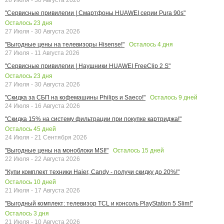
"Сервисные привилегии | Смартфоны HUAWEI серии Pura 90s"
Осталось
23
дня
27 Июля - 30 Августа 2026
Осталось
4
дня
"Выгодные цены на телевизоры Hisense!"
27 Июля - 11 Августа 2026
"Сервисные привилегии | Наушники HUAWEI FreeClip 2 S"
Осталось
23
дня
27 Июля - 30 Августа 2026
Осталось
9
дней
"Скидка за СБП на кофемашины Philips и Saeco!"
24 Июля - 16 Августа 2026
"Скидка 15% на систему фильтрации при покупке картриджа!"
Осталось
45
дней
24 Июля - 21 Сентября 2026
Осталось
15
дней
"Выгодные цены на моноблоки MSI!"
22 Июля - 22 Августа 2026
"Купи комплект техники Haier, Candy - получи скидку до 20%!"
Осталось
10
дней
21 Июля - 17 Августа 2026
"Выгодный комплект: телевизор TCL и консоль PlayStation 5 Slim!"
Осталось
3
дня
21 Июля - 10 Августа 2026