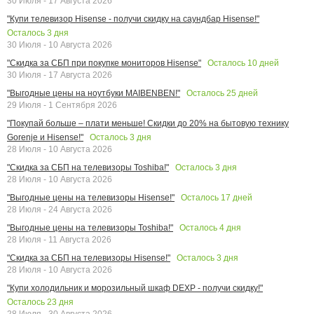
30 Июля - 17 Августа 2026
"Купи телевизор Hisense - получи скидку на саундбар Hisense!"
Осталось
3
дня
30 Июля - 10 Августа 2026
Осталось
10
дней
"Скидка за СБП при покупке мониторов Hisense"
30 Июля - 17 Августа 2026
Осталось
25
дней
"Выгодные цены на ноутбуки MAIBENBEN!"
29 Июля - 1 Сентября 2026
"Покупай больше – плати меньше! Скидки до 20% на бытовую технику
Осталось
3
дня
Gorenje и Hisense!"
28 Июля - 10 Августа 2026
Осталось
3
дня
"Скидка за СБП на телевизоры Toshiba!"
28 Июля - 10 Августа 2026
Осталось
17
дней
"Выгодные цены на телевизоры Hisense!"
28 Июля - 24 Августа 2026
Осталось
4
дня
"Выгодные цены на телевизоры Toshiba!"
28 Июля - 11 Августа 2026
Осталось
3
дня
"Скидка за СБП на телевизоры Hisense!"
28 Июля - 10 Августа 2026
"Купи холодильник и морозильный шкаф DEXP - получи скидку!"
Осталось
23
дня
28 Июля - 30 Августа 2026