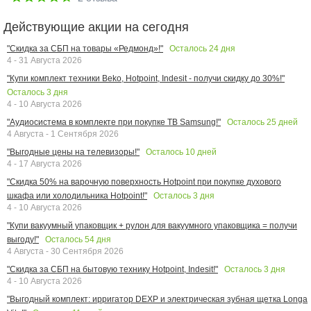
Действующие акции на сегодня
Осталось
24
дня
"Скидка за СБП на товары «Редмонд»!"
4 - 31 Августа 2026
"Купи комплект техники Beko, Hotpoint, Indesit - получи скидку до 30%!"
Осталось
3
дня
4 - 10 Августа 2026
Осталось
25
дней
"Аудиосистема в комплекте при покупке ТВ Samsung!"
4 Августа - 1 Сентября 2026
Осталось
10
дней
"Выгодные цены на телевизоры!"
4 - 17 Августа 2026
"Скидка 50% на варочную поверхность Hotpoint при покупке духового
Осталось
3
дня
шкафа или холодильника Hotpoint!"
4 - 10 Августа 2026
"Купи вакуумный упаковщик + рулон для вакуумного упаковщика = получи
Осталось
54
дня
выгоду!"
4 Августа - 30 Сентября 2026
Осталось
3
дня
"Скидка за СБП на бытовую технику Hotpoint, Indesit!"
4 - 10 Августа 2026
"Выгодный комплект: ирригатор DEXP и электрическая зубная щетка Longa