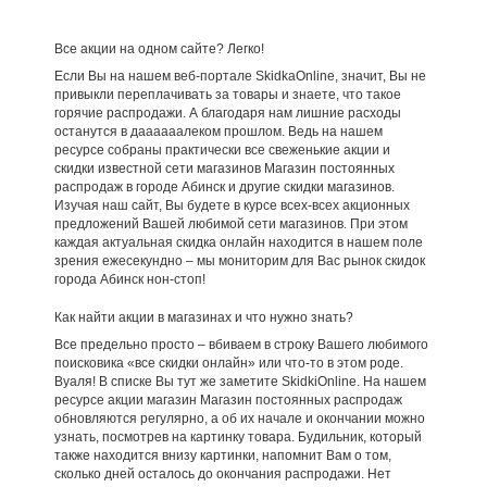
Все акции на одном сайте? Легко!
Если Вы на нашем веб-портале SkidkaOnline, значит, Вы не
привыкли переплачивать за товары и знаете, что такое
горячие распродажи. А благодаря нам лишние расходы
останутся в даааааалеком прошлом. Ведь на нашем
ресурсе собраны практически все свеженькие акции и
скидки известной сети магазинов Магазин постоянных
распродаж в городе Абинск и другие скидки магазинов.
Изучая наш сайт, Вы будете в курсе всех-всех акционных
предложений Вашей любимой сети магазинов. При этом
каждая актуальная скидка онлайн находится в нашем поле
зрения ежесекундно – мы мониторим для Вас рынок скидок
города Абинск нон-стоп!
Как найти акции в магазинах и что нужно знать?
Все предельно просто – вбиваем в строку Вашего любимого
поисковика «все скидки онлайн» или что-то в этом роде.
Вуаля! В списке Вы тут же заметите SkidkiOnline. На нашем
ресурсе акции магазин Магазин постоянных распродаж
обновляются регулярно, а об их начале и окончании можно
узнать, посмотрев на картинку товара. Будильник, который
также находится внизу картинки, напомнит Вам о том,
сколько дней осталось до окончания распродажи. Нет