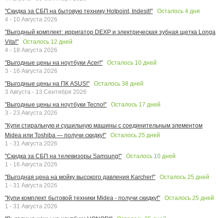
Осталось
4
дня
"Скидка за СБП на бытовую технику Hotpoint, Indesit!"
4 - 10 Августа 2026
"Выгодный комплект: ирригатор DEXP и электрическая зубная щетка Longa
Осталось
12
дней
Vita!"
4 - 18 Августа 2026
Осталось
10
дней
"Выгодные цены на ноутбуки Acer!"
3 - 16 Августа 2026
Осталось
38
дней
"Выгодные цены на ПК ASUS!"
3 Августа - 13 Сентября 2026
Осталось
17
дней
"Выгодные цены на ноутбуки Tecno!"
3 - 23 Августа 2026
"Купи стиральную и сушильную машины с соединительным элементом
Осталось
25
дней
Midea или Toshiba — получи скидку!"
1 - 31 Августа 2026
Осталось
10
дней
"Скидка за СБП на телевизоры Samsung!"
1 - 16 Августа 2026
Осталось
25
дней
"Выгодная цена на мойку высокого давления Karcher!"
1 - 31 Августа 2026
Осталось
25
дней
"Купи комплект бытовой техники Midea - получи скидку!"
1 - 31 Августа 2026