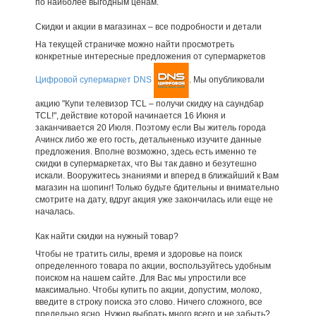
по наиболее выгодным ценам.
Скидки и акции в магазинах – все подробности и детали
На текущей страничке можно найти просмотреть
конкретные интересные предложения от супермаркетов
Цифровой супермаркет DNS
. Мы опубликовали
акцию "Купи телевизор TCL – получи скидку на саундбар
TCL!", действие которой начинается 16 Июня и
заканчивается 20 Июля. Поэтому если Вы житель города
Ачинск либо же его гость, детальненько изучите данные
предложения. Вполне возможно, здесь есть именно те
скидки в супермаркетах, что Вы так давно и безутешно
искали. Вооружитесь знаниями и вперед в ближайший к Вам
магазин на шопинг! Только будьте бдительны и внимательно
смотрите на дату, вдруг акция уже закончилась или еще не
началась.
Как найти скидки на нужный товар?
Чтобы не тратить силы, время и здоровье на поиск
определенного товара по акции, воспользуйтесь удобным
поиском на нашем сайте. Для Вас мы упростили все
максимально. Чтобы купить по акции, допустим, молоко,
введите в строку поиска это слово. Ничего сложного, все
предельно ясно. Нужно выбрать много всего и не забыть?