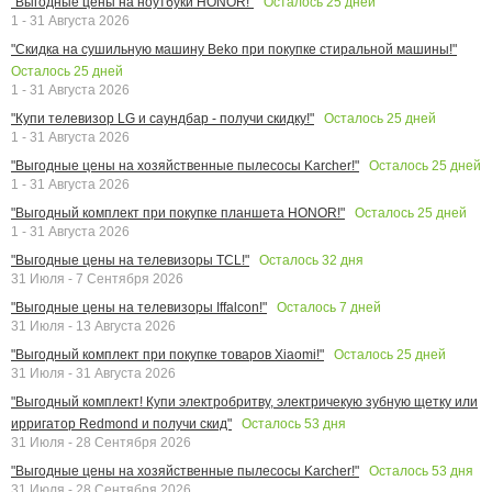
Осталось
25
дней
"Выгодные цены на ноутбуки HONOR!"
1 - 31 Августа 2026
"Скидка на сушильную машину Beko при покупке стиральной машины!"
Осталось
25
дней
1 - 31 Августа 2026
Осталось
25
дней
"Купи телевизор LG и саундбар - получи скидку!"
1 - 31 Августа 2026
Осталось
25
дней
"Выгодные цены на хозяйственные пылесосы Karcher!"
1 - 31 Августа 2026
Осталось
25
дней
"Выгодный комплект при покупке планшета HONOR!"
1 - 31 Августа 2026
Осталось
32
дня
"Выгодные цены на телевизоры TCL!"
31 Июля - 7 Сентября 2026
Осталось
7
дней
"Выгодные цены на телевизоры Iffalcon!"
31 Июля - 13 Августа 2026
Осталось
25
дней
"Выгодный комплект при покупке товаров Xiaomi!"
31 Июля - 31 Августа 2026
"Выгодный комплект! Купи электробритву, электричекую зубную щетку или
Осталось
53
дня
ирригатор Redmond и получи скид"
31 Июля - 28 Сентября 2026
Осталось
53
дня
"Выгодные цены на хозяйственные пылесосы Karcher!"
31 Июля - 28 Сентября 2026