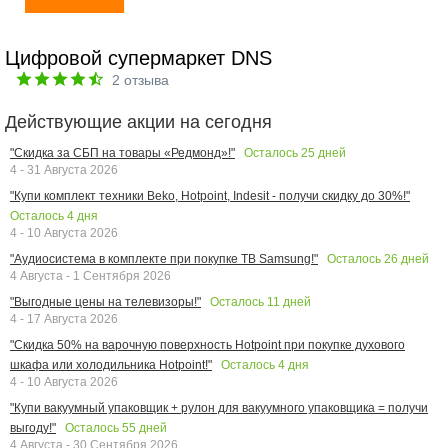
Цифровой супермаркет DNS
2
отзыва
Действующие акции на сегодня
Осталось
25
дней
"Скидка за СБП на товары «Редмонд»!"
4 - 31 Августа 2026
"Купи комплект техники Beko, Hotpoint, Indesit - получи скидку до 30%!"
Осталось
4
дня
4 - 10 Августа 2026
Осталось
26
дней
"Аудиосистема в комплекте при покупке ТВ Samsung!"
4 Августа - 1 Сентября 2026
Осталось
11
дней
"Выгодные цены на телевизоры!"
4 - 17 Августа 2026
"Скидка 50% на варочную поверхность Hotpoint при покупке духового
Осталось
4
дня
шкафа или холодильника Hotpoint!"
4 - 10 Августа 2026
"Купи вакуумный упаковщик + рулон для вакуумного упаковщика = получи
Осталось
55
дней
выгоду!"
4 Августа - 30 Сентября 2026