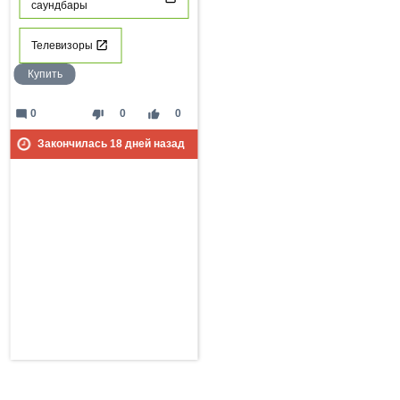
саундбары
Телевизоры
Купить
mode_comment
thumb_down
thumb_up
0
0
0
Закончилась
18
дней назад