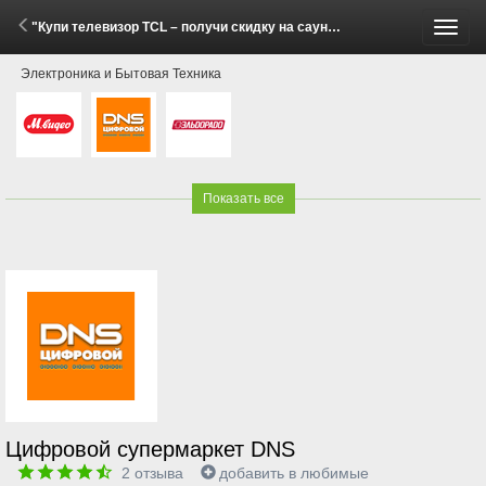
"Купи телевизор TCL – получи скидку на саундбар TCL!" (16 Июня - 20 Июля 2026)
Пере
Электроника и Бытовая Техника
меню
Показать все
Цифровой супермаркет DNS
2
отзыва
добавить в любимые