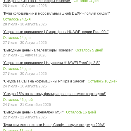
Осталось
4
дня
"Скидка за СБП на телевизоры Hisense!"
28 Июля - 10 Августа 2026
"Купи холодильник и морозильный шкаф DEXP - получи скидку!"
Осталось
24
дня
28 Июля - 30 Августа 2026
"Сервисные привилегии | Смартфоны HUAWEI серии Pura 90s"
Осталось
24
дня
27 Июля - 30 Августа 2026
Осталось
5
дней
"Выгодные цены на телевизоры Hisense!"
27 Июля - 11 Августа 2026
"Сервисные привилегии | Наушники HUAWEI FreeClip 2 S"
Осталось
24
дня
27 Июля - 30 Августа 2026
Осталось
10
дней
"Скидка за СБП на кофемашины Philips и Saeco!"
24 Июля - 16 Августа 2026
"Скидка 15% на систему фильтрации при покупке картриджа!"
Осталось
46
дней
24 Июля - 21 Сентября 2026
Осталось
16
дней
"Выгодные цены на моноблоки MSI!"
22 Июля - 22 Августа 2026
"Купи комплект техники Haier, Candy - получи скидку до 20%!"
Осталось
11
дней