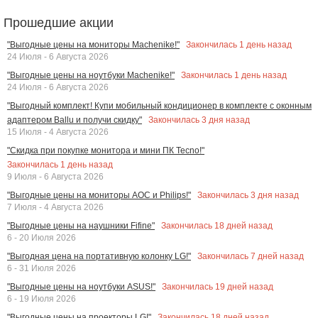
Прошедшие акции
Закончилась
1
день назад
"Выгодные цены на мониторы Machenike!"
24 Июля - 6 Августа 2026
Закончилась
1
день назад
"Выгодные цены на ноутбуки Machenike!"
24 Июля - 6 Августа 2026
"Выгодный комплект! Купи мобильный кондиционер в комплекте с оконным
Закончилась
3
дня назад
адаптером Ballu и получи скидку"
15 Июля - 4 Августа 2026
"Скидка при покупке монитора и мини ПК Tecno!"
Закончилась
1
день назад
9 Июля - 6 Августа 2026
Закончилась
3
дня назад
"Выгодные цены на мониторы AOC и Philips!"
7 Июля - 4 Августа 2026
Закончилась
18
дней назад
"Выгодные цены на наушники Fifine"
6 - 20 Июля 2026
Закончилась
7
дней назад
"Выгодная цена на портативную колонку LG!"
6 - 31 Июля 2026
Закончилась
19
дней назад
"Выгодные цены на ноутбуки ASUS!"
6 - 19 Июля 2026
Закончилась
18
дней назад
"Выгодные цены на проекторы LG!"