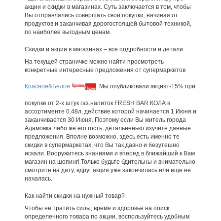
акции и скидки в магазинах. Суть заключается в том, чтобы
Вы отправлялись совершать свои покупки, начиная от
продуктов и заканчивая дорогостоящей бытовой техникой,
по наиболее выгодным ценам.
Скидки и акции в магазинах – все подробности и детали
На текущей страничке можно найти просмотреть
конкретные интересные предложения от супермаркетов
Красное&Белое
. Мы опубликовали акцию -15% при
покупке от 2-х штук газ.напиток FRESH BAR КОЛА в
ассортименте 0.48л, действие которой начинается 1 Июня и
заканчивается 30 Июня. Поэтому если Вы житель города
Адамовка либо же его гость, детальненько изучите данные
предложения. Вполне возможно, здесь есть именно те
скидки в супермаркетах, что Вы так давно и безутешно
искали. Вооружитесь знаниями и вперед в ближайший к Вам
магазин на шопинг! Только будьте бдительны и внимательно
смотрите на дату, вдруг акция уже закончилась или еще не
началась.
Как найти скидки на нужный товар?
Чтобы не тратить силы, время и здоровье на поиск
определенного товара по акции, воспользуйтесь удобным