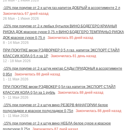
26 Мая - 1 Июня 2026
-10% при покупке от 2-х штук газ.напиток ДОБРЫЙ в ассортименте 2 л
Закончилась
67
дней назад
26 Мая - 1 Июня 2026
-15% при покупке от 2-х любых бутылок ВИНО БОДЕГЕРО КРИАНЬЯ
РИОХА ДОК красное сухое 0,75 л ВИНО БОДЕГЕРО ТЕМПРАНЬО РИОХА
Закончилась
85
дней назад
ДОК красное сухое 0,75 л
8 - 14 Мая 2026
ПРИ ПОКУПКЕ виски РЭДВОРКЕР 0,5 л газ. напиток ЭКСПОРТ СТАЙЛ
Закончилась
81
день назад
КЛАССИК КОЛА 0,5 л за 1Р
12 - 18 Мая 2026
-15% при покупке от 2-х штук нектар САДЫ ПРИДОНЬЯ в ассортименте
Закончилась
88
дней назад
0,95л
1 - 11 Мая 2026
ПРИ ПОКУПКЕ виски РЭДВОКЕР 0,5л газ.напиток ЭКСПОРТ СТАЙЛ
Закончилась
88
дней назад
КЛАССИК КОЛА 0,5л за 1 рубль
5 - 11 Мая 2026
-15% при покупке от 2-х штук вино РЕЗЕРВ ФАНАГОРИИ белое
Закончилась
88
дней назад
полусладкое и красное полусладкое 0,75л
1 - 11 Мая 2026
-15% при покупке от 2-х штук вино НЕБЛА белое сухое и красное
Закончилась
87
дней назад
полусухое 0,75л