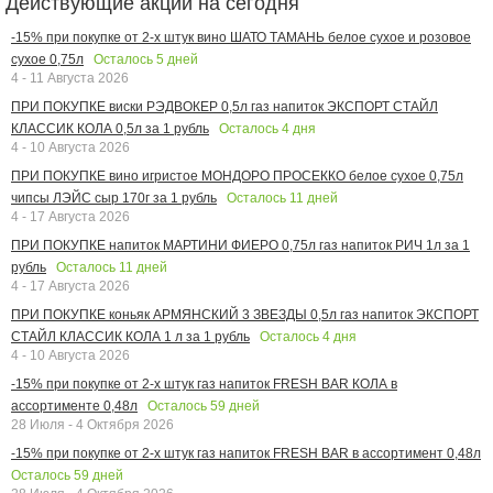
Действующие акции на сегодня
-15% при покупке от 2-х штук вино ШАТО ТАМАНЬ белое сухое и розовое
Осталось
5
дней
сухое 0,75л
4 - 11 Августа 2026
ПРИ ПОКУПКЕ виски РЭДВОКЕР 0,5л газ напиток ЭКСПОРТ СТАЙЛ
Осталось
4
дня
КЛАССИК КОЛА 0,5л за 1 рубль
4 - 10 Августа 2026
ПРИ ПОКУПКЕ вино игристое МОНДОРО ПРОСЕККО белое сухое 0,75л
Осталось
11
дней
чипсы ЛЭЙС сыр 170г за 1 рубль
4 - 17 Августа 2026
ПРИ ПОКУПКЕ напиток МАРТИНИ ФИЕРО 0,75л газ напиток РИЧ 1л за 1
Осталось
11
дней
рубль
4 - 17 Августа 2026
ПРИ ПОКУПКЕ коньяк АРМЯНСКИЙ 3 ЗВЕЗДЫ 0,5л газ напиток ЭКСПОРТ
Осталось
4
дня
СТАЙЛ КЛАССИК КОЛА 1 л за 1 рубль
4 - 10 Августа 2026
-15% при покупке от 2-х штук газ напиток FRESH BAR КОЛА в
Осталось
59
дней
ассортименте 0,48л
28 Июля - 4 Октября 2026
-15% при покупке от 2-х штук газ напиток FRESH BAR в ассортимент 0,48л
Осталось
59
дней