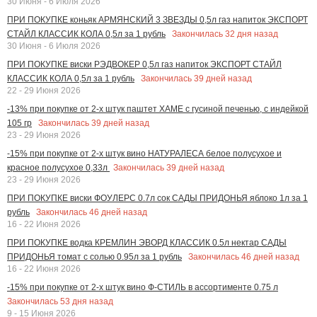
30 Июня - 6 Июля 2026
ПРИ ПОКУПКЕ коньяк АРМЯНСКИЙ 3 ЗВЕЗДЫ 0,5л газ напиток ЭКСПОРТ
Закончилась
32
дня назад
СТАЙЛ КЛАССИК КОЛА 0,5л за 1 рубль
30 Июня - 6 Июля 2026
ПРИ ПОКУПКЕ виски РЭДВОКЕР 0,5л газ напиток ЭКСПОРТ СТАЙЛ
Закончилась
39
дней назад
КЛАССИК КОЛА 0,5л за 1 рубль
22 - 29 Июня 2026
-13% при покупке от 2-х штук паштет ХАМЕ с гусиной печенью, с индейкой
Закончилась
39
дней назад
105 гр
23 - 29 Июня 2026
-15% при покупке от 2-х штук вино НАТУРАЛЕСА белое полусухое и
Закончилась
39
дней назад
красное полусухое 0,33л
23 - 29 Июня 2026
ПРИ ПОКУПКЕ виски ФОУЛЕРС 0.7л сок САДЫ ПРИДОНЬЯ яблоко 1л за 1
Закончилась
46
дней назад
рубль
16 - 22 Июня 2026
ПРИ ПОКУПКЕ водка КРЕМЛИН ЭВОРД КЛАССИК 0.5л нектар САДЫ
Закончилась
46
дней назад
ПРИДОНЬЯ томат с солью 0.95л за 1 рубль
16 - 22 Июня 2026
-15% при покупке от 2-х штук вино Ф-СТИЛЬ в ассортименте 0.75 л
Закончилась
53
дня назад
9 - 15 Июня 2026