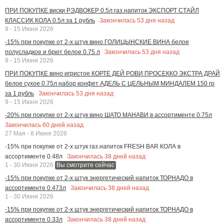
ПРИ ПОКУПКЕ виски РЭДВОКЕР 0.5л газ.напиток ЭКСПОРТ СТАЙЛ
Закончилась
53
дня назад
КЛАССИК КОЛА 0.5л за 1 рубль
9 - 15 Июня 2026
-15% при покупке от 2-х штук вино ГОЛИЦЫНСКИЕ ВИНА белое
Закончилась
53
дня назад
полусладкое и брют белое 0.75 л
9 - 15 Июня 2026
ПРИ ПОКУПКЕ вино игристое КОРТЕ ДЕЙ РОВИ ПРОСЕККО ЭКСТРА ДРАЙ
белое сухое 0.75л набор конфет АДЕЛЬ С ЦЕЛЬНЫМ МИНДАЛЕМ 150 гр
Закончилась
53
дня назад
за 1 рубль
9 - 15 Июня 2026
-20% при покупке от 2-х штук вино ШАТО МАНАВИ в ассортименте 0.75л
Закончилась
60
дней назад
27 Мая - 8 Июня 2026
-15% при покупке от 2-х штук газ.напиток FRESH BAR КОЛА в
Закончилась
38
дней назад
ассортименте 0.48л
1 - 30 Июня 2026
Вы смотрите сейчас
-15% при покупке от 2-х штук энергетический напиток ТОРНАДО в
Закончилась
38
дней назад
ассортименте 0.473л
1 - 30 Июня 2026
-15% при покупке от 2-х штук энергетический напиток ТОРНАДО в
Закончилась
38
дней назад
ассортименте 0.33л