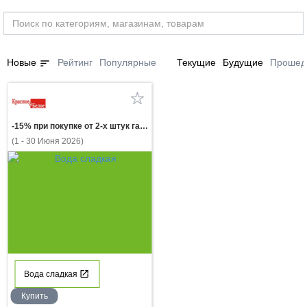
sort
Новые
Рейтинг
Популярные
Текущие
Будущие
Прошед
-15% при покупке от 2-х штук газ.напиток FRESH BAR КОЛА в ассортименте 0.48л
(1 - 30 Июня 2026)
Вода сладкая
Купить