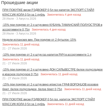
Прошедшие акции
ПРИ ПОКУПКЕ виски РЭДВОКЕР 0,5л газ напиток ЭКСПОРТ СТАЙЛ
Закончилась
4
дня назад
КЛАССИК КОЛА 0,5л за 1 рубль
28 Июля - 3 Августа 2026
-15% при покупке от 2-х штук вино КУБАНЬ ТАМАНСКИЙ ПОЛУОСТРОВ в
Закончилась
4
дня назад
ассортименте 0,75л
28 Июля - 3 Августа 2026
Недели испанских вин. При покупке от 2 бутылок -15%
Закончилась
11
дней назад
21 - 27 Июля 2026
-10% при покупке от 2-х штук газ.напиток РИЧ в ассортименте 1 л
Закончилась
11
дней назад
21 - 27 Июля 2026
-15% при покупке от 2-х штук вино ДОН СИЛЬВЕСТРЕ белое полусладкое
Закончилась
11
дней назад
и красное полусухое 0,75л
21 - 27 Июля 2026
-15% при покупке от 2-х штук вино игристое ГРАФ ВОРОНЦОВ розовое
Закончилась
11
дней назад
брют. белое полусладкое, белое брют 0,75л
21 - 27 Июля 2026
ПРИ ПОКУПКЕ виски РЭДВОКЕР 0,5л газ. напиток ЭКСПОРТ СТАЙЛ
Закончилась
11
дней назад
КЛАССИК КОЛА 0,5л за 1 рубль