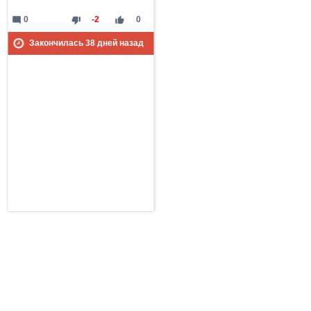
mode_comment
thumb_down
thumb_up
0
-2
0
Закончилась
38
дней назад