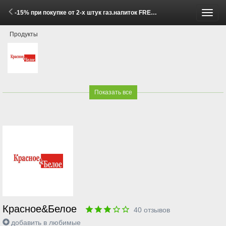
-15% при покупке от 2-х штук газ.напиток FRESH BAR КОЛА в ассортименте 0.48л (1 - 30 Июня 2026)
Пере
Продукты
меню
Показать все
Красное&Белое
40
отзывов
добавить в любимые