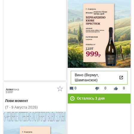
Вино (Вермут,
Шампанское)
mode_comment
thumb_down
thumb_up
0
0
0
Осталось
3
дня
Лови момент
(7 - 9 Августа 2026)