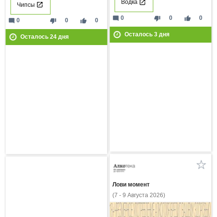
Водка
Чипсы
mode_comment
thumb_down
thumb_up
0
0
0
mode_comment
thumb_down
thumb_up
0
0
0
Осталось
3
дня
Осталось
24
дня
Лови момент
(7 - 9 Августа 2026)