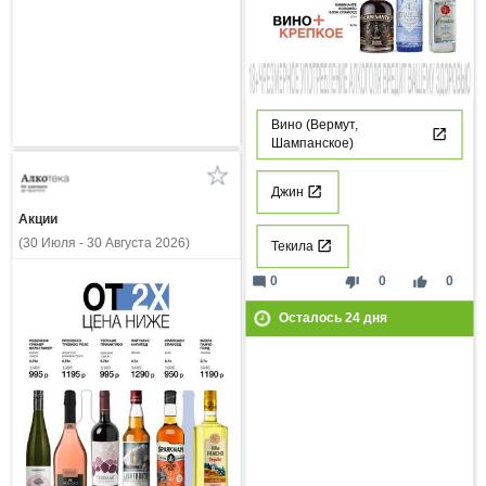
Вино (Вермут,
Шампанское)
Джин
Акции
(30 Июля - 30 Августа 2026)
Текила
mode_comment
thumb_down
thumb_up
0
0
0
Осталось
24
дня