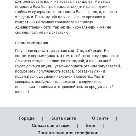
контролировать наличие товара и так далее. Мы лишь
помогаем Вам быстро отыскать скидки и распродажи в
любимом супермаркете, экономим Ваше время, и, конечно
же, деньги. Поэтому обо всех серьезных проколах в
конкретных магазинах сообщайте напрямую
администрации сети, так как мы, к сожалению, никак не
сможем повлиять на ситуацию.
Бегом за скидками!
Регулярно просматривая наш сайт СкидкаОнлайн, Вы
сможете первыми узнать о том, какой товар в супермаркете
Алкотека сегодня продается со скидкой, и сколько дней
будет длиться акция. Тут можно узнать отзывы покупателей,
посмотреть популярность товара, поставить лайк и
поделиться с друзьями находкой в соцсетях. Хватит
совершать необдуманные покупки – вооружитесь
полезными знаниями и отправляйтесь на продуктивный
шопинг!
Города
|
Карта сайта
|
О сайте
|
Связаться с нами
|
Блог
|
Приложения для телефонов