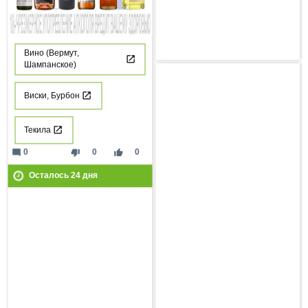
Вино (Вермут,
Шампанское)
Виски, Бурбон
Текила
mode_comment
thumb_down
thumb_up
0
0
0
Осталось
24
дня