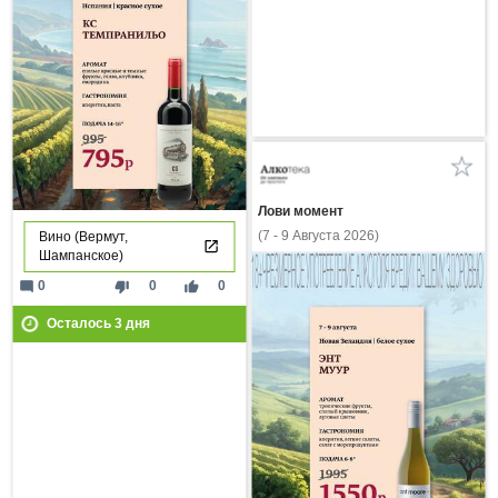
Лови момент
(7 - 9 Августа 2026)
Вино (Вермут,
Шампанское)
mode_comment
thumb_down
thumb_up
0
0
0
Осталось
3
дня