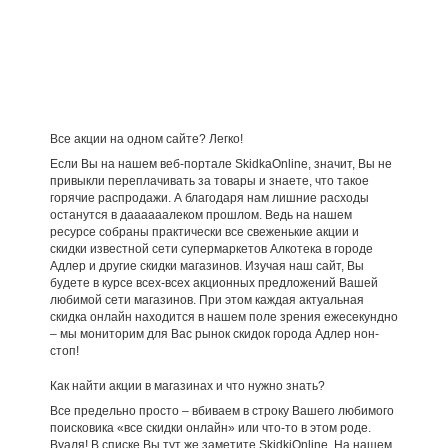
Все акции на одном сайте? Легко!
Если Вы на нашем веб-портале SkidkaOnline, значит, Вы не
привыкли переплачивать за товары и знаете, что такое
горячие распродажи. А благодаря нам лишние расходы
останутся в даааааалеком прошлом. Ведь на нашем
ресурсе собраны практически все свеженькие акции и
скидки известной сети супермаркетов Алкотека в городе
Адлер и другие скидки магазинов. Изучая наш сайт, Вы
будете в курсе всех-всех акционных предложений Вашей
любимой сети магазинов. При этом каждая актуальная
скидка онлайн находится в нашем поле зрения ежесекундно
– мы мониторим для Вас рынок скидок города Адлер нон-
стоп!
Как найти акции в магазинах и что нужно знать?
Все предельно просто – вбиваем в строку Вашего любимого
поисковика «все скидки онлайн» или что-то в этом роде.
Вуаля! В списке Вы тут же заметите SkidkiOnline. На нашем