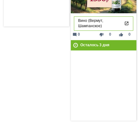
Вино (Вермут,
Шампанское)
mode_comment
thumb_down
thumb_up
0
0
0
Осталось
3
дня