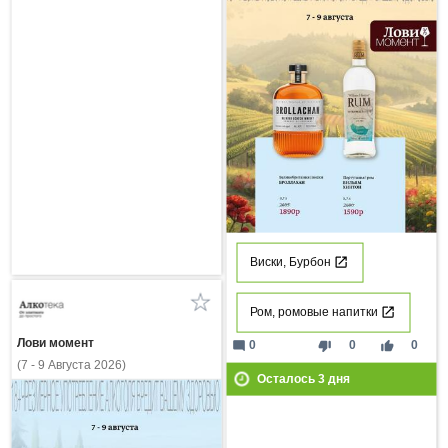
Виски, Бурбон
Ром, ромовые напитки
Лови момент
mode_comment
thumb_down
thumb_up
0
0
0
(7 - 9 Августа 2026)
Осталось
3
дня