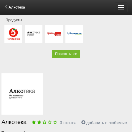
Алкотека
Пере
Продукты
меню
Показать все
Алкотека
3
отзыва
добавить в любимые