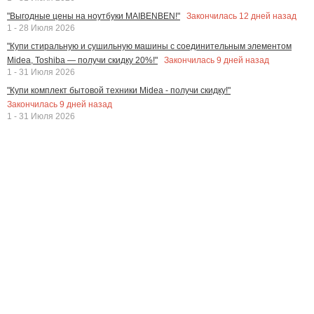
Закончилась
12
дней назад
"Выгодные цены на ноутбуки MAIBENBEN!"
1 - 28 Июля 2026
"Купи стиральную и сушильную машины с соединительным элементом
Закончилась
9
дней назад
Midea, Toshiba — получи скидку 20%!"
1 - 31 Июля 2026
"Купи комплект бытовой техники Midea - получи скидку!"
Закончилась
9
дней назад
1 - 31 Июля 2026