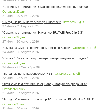
28 Июля - 30 Августа 2026
"Сервисные привилегии | Смартфоны HUAWEI серии Pura 90s"
Осталось
22
дня
27 Июля - 30 Августа 2026
Осталось
3
дня
"Выгодные цены на телевизоры Hisense!"
27 Июля - 11 Августа 2026
"Сервисные привилегии | Наушники HUAWEI FreeClip 2 S"
Осталось
22
дня
27 Июля - 30 Августа 2026
Осталось
8
дней
"Скидка за СБП на кофемашины Philips и Saeco!"
24 Июля - 16 Августа 2026
"Скидка 15% на систему фильтрации при покупке картриджа!"
Осталось
44
дня
24 Июля - 21 Сентября 2026
Осталось
14
дней
"Выгодные цены на моноблоки MSI!"
22 Июля - 22 Августа 2026
"Купи комплект техники Haier, Candy - получи скидку до 20%!"
Осталось
9
дней
21 Июля - 17 Августа 2026
"Выгодный комплект: телевизор TCL и консоль PlayStation 5 Slim!"
Осталось
2
дня
21 Июля - 10 Августа 2026