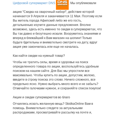
Цифровой супермаркет DNS
. Мы опубликовали
акцию "Скидка на сварочный набор!", действие которой
начинается 9 Апреля и заканчивается 11 Мая. Поэтому если
Вы житель города Афипский либо же его гость,
детальненько изучите данные предложения. Вполне
возможно, здесь есть именно те скидки в супермаркетах, что
Вы так давно и безутешно искали. Вооружитесь знаниями и
вперед в ближайший к Вам магазин на шопинг! Только
будьте бдительны и внимательно смотрите на дату, вдруг
акция уже закончилась или еще не началась.
Как найти скидки на нужный товар?
Чтобы не тратить силы, время и здоровье на поиск
определенного товара по акции, воспользуйтесь удобным
поиском на нашем сайте. Для Вас мы упростили все
максимально. Чтобы купить по акции, допустим, молоко,
введите в строку поиска это слово. Ничего сложного, все
предельно ясно. Нужно выбрать много всего и не забыть?
Отмечайте галочками нужное, и сохраняйте список покупок!
Акции и скидки супермаркетов во благо
Отчаялись искать желанную вещь? SkidkaOnline Вам в
помощь. Внимательно следите за актуальными
распродажами, просматривайте рассылку на почте и,