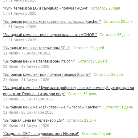
1 - 31 Августа 2026
Осталось
23
дня
"Купи телевизор LG и саундбар - получи скидку!"
1 - 31 Августа 2026
Осталось
23
дня
"Выгодные цены на хозяйственные пылесосы Karcher!"
1 - 31 Августа 2026
Осталось
23
дня
"Выгодный комплект при покупке планшета HONOR!"
1 - 31 Августа 2026
Осталось
30
дней
"Выгодные цены на телевизоры TCL!"
31 Июля - 7 Сентября 2026
Осталось
5
дней
"Выгодные цены на телевизоры Iffalcon!"
31 Июля - 13 Августа 2026
Осталось
23
дня
"Выгодный комплект при покупке товаров Xiaomi!"
31 Июля - 31 Августа 2026
"Выгодный комплект! Купи электробритву, электричекую зубную щетку или
Остался
51
день
ирригатор Redmond и получи скид"
31 Июля - 28 Сентября 2026
Остался
51
день
"Выгодные цены на хозяйственные пылесосы Karcher!"
31 Июля - 28 Сентября 2026
Осталось
23
дня
"Выгодная цена на телевизор LG!"
30 Июля - 31 Августа 2026
Осталось
9
дней
"Скидка за СБП на аудиосистемы Hisense!"