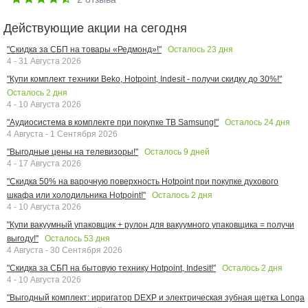
Действующие акции на сегодня
Осталось
23
дня
"Скидка за СБП на товары «Редмонд»!"
4 - 31 Августа 2026
"Купи комплект техники Beko, Hotpoint, Indesit - получи скидку до 30%!"
Осталось
2
дня
4 - 10 Августа 2026
Осталось
24
дня
"Аудиосистема в комплекте при покупке ТВ Samsung!"
4 Августа - 1 Сентября 2026
Осталось
9
дней
"Выгодные цены на телевизоры!"
4 - 17 Августа 2026
"Скидка 50% на варочную поверхность Hotpoint при покупке духового
Осталось
2
дня
шкафа или холодильника Hotpoint!"
4 - 10 Августа 2026
"Купи вакуумный упаковщик + рулон для вакуумного упаковщика = получи
Осталось
53
дня
выгоду!"
4 Августа - 30 Сентября 2026
Осталось
2
дня
"Скидка за СБП на бытовую технику Hotpoint, Indesit!"
4 - 10 Августа 2026
"Выгодный комплект: ирригатор DEXP и электрическая зубная щетка Longa