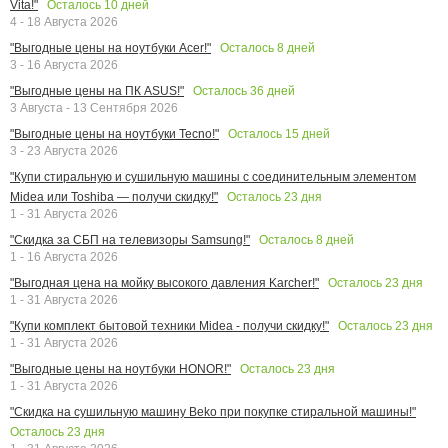
Осталось
10
дней
Vita!"
4 - 18 Августа 2026
Осталось
8
дней
"Выгодные цены на ноутбуки Acer!"
3 - 16 Августа 2026
Осталось
36
дней
"Выгодные цены на ПК ASUS!"
3 Августа - 13 Сентября 2026
Осталось
15
дней
"Выгодные цены на ноутбуки Tecno!"
3 - 23 Августа 2026
"Купи стиральную и сушильную машины с соединительным элементом
Осталось
23
дня
Midea или Toshiba — получи скидку!"
1 - 31 Августа 2026
Осталось
8
дней
"Скидка за СБП на телевизоры Samsung!"
1 - 16 Августа 2026
Осталось
23
дня
"Выгодная цена на мойку высокого давления Karcher!"
1 - 31 Августа 2026
Осталось
23
дня
"Купи комплект бытовой техники Midea - получи скидку!"
1 - 31 Августа 2026
Осталось
23
дня
"Выгодные цены на ноутбуки HONOR!"
1 - 31 Августа 2026
"Скидка на сушильную машину Beko при покупке стиральной машины!"
Осталось
23
дня