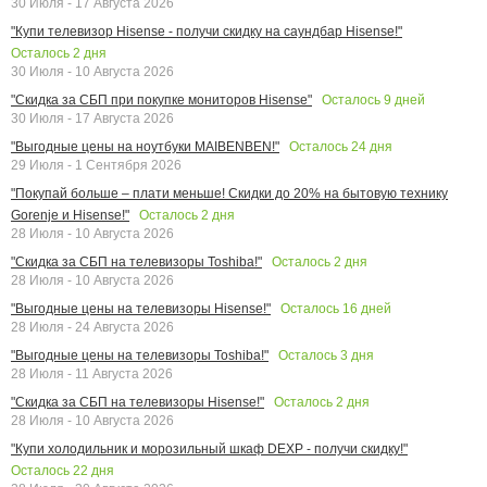
30 Июля - 17 Августа 2026
"Купи телевизор Hisense - получи скидку на саундбар Hisense!"
Осталось
2
дня
30 Июля - 10 Августа 2026
Осталось
9
дней
"Скидка за СБП при покупке мониторов Hisense"
30 Июля - 17 Августа 2026
Осталось
24
дня
"Выгодные цены на ноутбуки MAIBENBEN!"
29 Июля - 1 Сентября 2026
"Покупай больше – плати меньше! Скидки до 20% на бытовую технику
Осталось
2
дня
Gorenje и Hisense!"
28 Июля - 10 Августа 2026
Осталось
2
дня
"Скидка за СБП на телевизоры Toshiba!"
28 Июля - 10 Августа 2026
Осталось
16
дней
"Выгодные цены на телевизоры Hisense!"
28 Июля - 24 Августа 2026
Осталось
3
дня
"Выгодные цены на телевизоры Toshiba!"
28 Июля - 11 Августа 2026
Осталось
2
дня
"Скидка за СБП на телевизоры Hisense!"
28 Июля - 10 Августа 2026
"Купи холодильник и морозильный шкаф DEXP - получи скидку!"
Осталось
22
дня