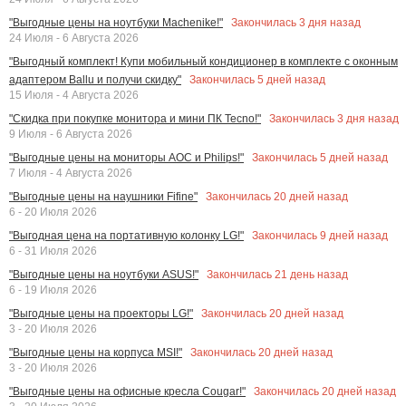
Закончилась
3
дня назад
"Выгодные цены на ноутбуки Machenike!"
24 Июля - 6 Августа 2026
"Выгодный комплект! Купи мобильный кондиционер в комплекте с оконным
Закончилась
5
дней назад
адаптером Ballu и получи скидку"
15 Июля - 4 Августа 2026
Закончилась
3
дня назад
"Скидка при покупке монитора и мини ПК Tecno!"
9 Июля - 6 Августа 2026
Закончилась
5
дней назад
"Выгодные цены на мониторы AOC и Philips!"
7 Июля - 4 Августа 2026
Закончилась
20
дней назад
"Выгодные цены на наушники Fifine"
6 - 20 Июля 2026
Закончилась
9
дней назад
"Выгодная цена на портативную колонку LG!"
6 - 31 Июля 2026
Закончилась
21
день назад
"Выгодные цены на ноутбуки ASUS!"
6 - 19 Июля 2026
Закончилась
20
дней назад
"Выгодные цены на проекторы LG!"
3 - 20 Июля 2026
Закончилась
20
дней назад
"Выгодные цены на корпуса MSI!"
3 - 20 Июля 2026
Закончилась
20
дней назад
"Выгодные цены на офисные кресла Cougar!"