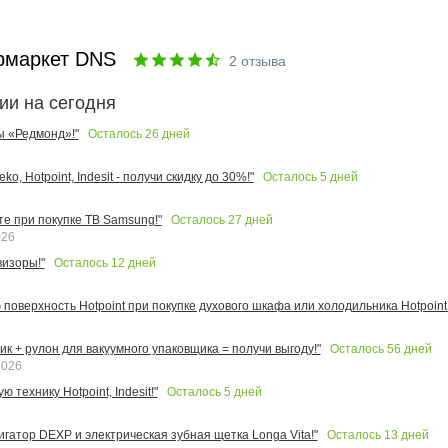
рмаркет DNS
2
отзыва
ии на сегодня
Осталось
26
дней
ы «Редмонд»!"
Осталось
5
дней
o, Hotpoint, Indesit - получи скидку до 30%!"
Осталось
27
дней
те при покупке ТВ Samsung!"
026
Осталось
12
дней
изоры!"
поверхность Hotpoint при покупке духового шкафа или холодильника Hotpoint!
Осталось
56
дней
к + рулон для вакуумного упаковщика = получи выгоду!"
2026
Осталось
5
дней
 технику Hotpoint, Indesit!"
Осталось
13
дней
игатор DEXP и электрическая зубная щетка Longa Vita!"