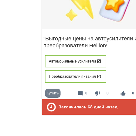
"Выгодные цены на автоусилители 
преобразователи Hellion!"
Автомобильные усилители
Преобразователи питания
mode_comment
thumb_down
thumb_up
Купить
0
0
0
Закончилась
68
дней назад