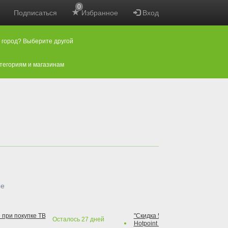
0
Подписаться
Избранное
Вход
 город? Выберите другой
атегориям и магазинам
ые
 при покупке ТВ
"Скидка 50% на варочную повер
Осталось
27
дней
Hotpoint при покупке духового 