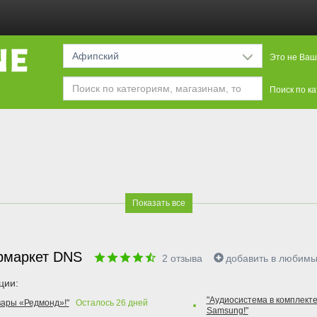
Афипский
Это не Ваш
Поиск по к
Показать все
рмаркет DNS
2
отзыва
добавить в любим
ции:
"Аудиосистема в комплекте
вары «Редмонд»!"
Осталось
26
дней
Samsung!"