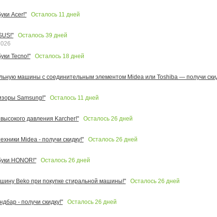
Осталось
11
дней
ки Acer!"
Осталось
39
дней
SUS!"
2026
Осталось
18
дней
уки Tecno!"
льную машины с соединительным элементом Midea или Toshiba — получи скид
Осталось
11
дней
изоры Samsung!"
Осталось
26
дней
высокого давления Karcher!"
Осталось
26
дней
ехники Midea - получи скидку!"
Осталось
26
дней
буки HONOR!"
Осталось
26
дней
шину Beko при покупке стиральной машины!"
Осталось
26
дней
ндбар - получи скидку!"