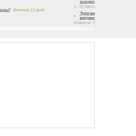
холодильника Hotpoint!"
4 - 10 Августа 2026
зоры!"
Осталось
12
дней
"Купи вакуумный упаковщик + р
вакуумного упаковщика = получи
4 Августа - 30 Сентября 2026