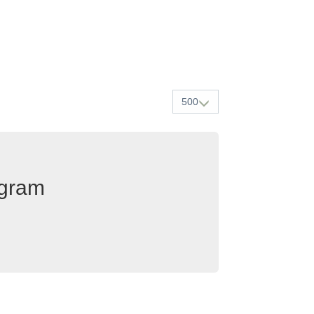
500
egram