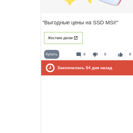
"Выгодные цены на SSD MSI!"
Жесткие диски
mode_comment
thumb_down
thumb_up
Купить
0
0
0
Закончилась
54
дня назад