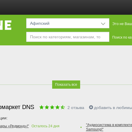
Афипский
Это не Ваш
Поиск по к
Показать все
рмаркет DNS
2
отзыва
добавить в любим
ции:
"Аудиосистема в комплекте
вары «Редмонд»!"
Осталось
24
дня
Samsung!"