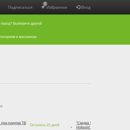
0
Подписаться
Избранное
Вход
 город? Выберите другой
атегориям и магазинам
ые
 при покупке ТВ
"Скидка 50% на варочную повер
Осталось
25
дней
Hotpoint при покупке духового 