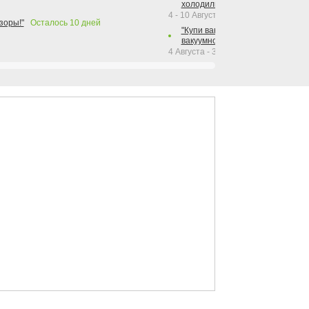
холодильника Hotpoint!"
4 - 10 Августа 2026
зоры!"
Осталось
10
дней
"Купи вакуумный упаковщик + р
вакуумного упаковщика = получи
4 Августа - 30 Сентября 2026