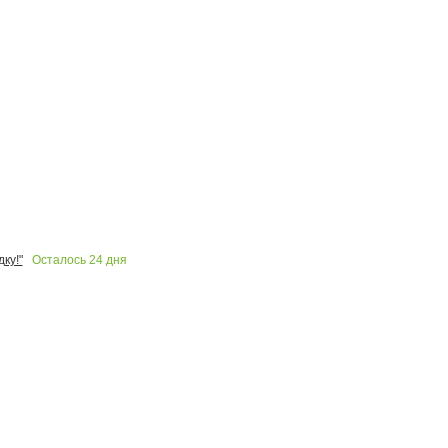
Осталось
24
дня
ку!"