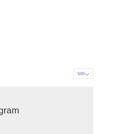
500
egram