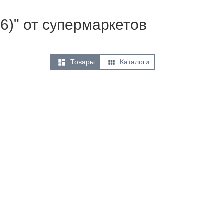
6)" от супермаркетов


Товары
Каталоги