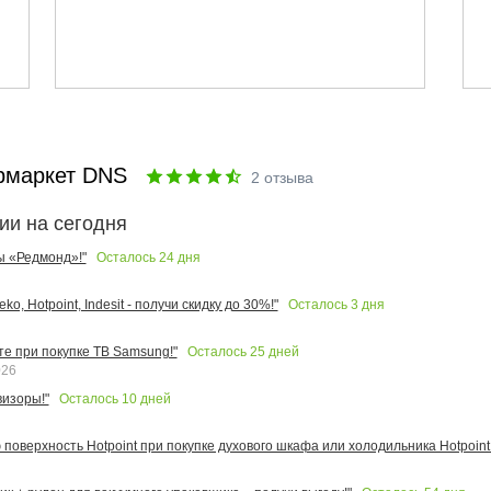
рмаркет DNS
2
отзыва
ии на сегодня
Осталось
24
дня
ы «Редмонд»!"
Осталось
3
дня
o, Hotpoint, Indesit - получи скидку до 30%!"
Осталось
25
дней
те при покупке ТВ Samsung!"
026
Осталось
10
дней
изоры!"
поверхность Hotpoint при покупке духового шкафа или холодильника Hotpoint!