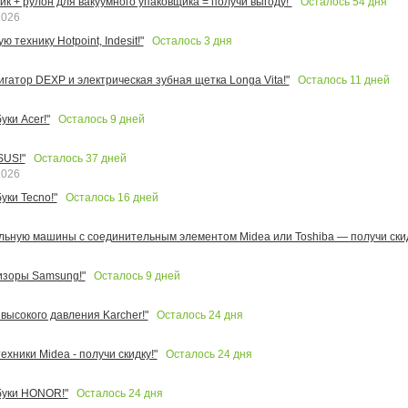
Осталось
54
дня
к + рулон для вакуумного упаковщика = получи выгоду!"
2026
Осталось
3
дня
 технику Hotpoint, Indesit!"
Осталось
11
дней
игатор DEXP и электрическая зубная щетка Longa Vita!"
Осталось
9
дней
ки Acer!"
Осталось
37
дней
SUS!"
2026
Осталось
16
дней
уки Tecno!"
льную машины с соединительным элементом Midea или Toshiba — получи скид
Осталось
9
дней
изоры Samsung!"
Осталось
24
дня
высокого давления Karcher!"
Осталось
24
дня
ехники Midea - получи скидку!"
Осталось
24
дня
буки HONOR!"