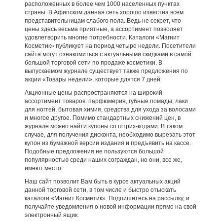
расположенных в более чем 1000 населенных пунктах
страны. В Афипском данная сеть хорошо известна всем
представительницам слабого пола. Ведь не секрет, что
цены здесь весьма приятные, а ассортимент позволяет
удовлетворить многие потребности. Каталоги «Магнит
Косметик» публикует на период четыре недели. Посетители
сайта могут ознакомиться с актуальными скидками в самой
большой торговой сети по продаже косметики. В
выпускаемом журнале существует также предложения по
акции «Товары недели», которые длятся 7 дней.
Акционные цены распространяются на широкий
ассортимент товаров: парфюмерия, губные помады, лаки
для ногтей, бытовая химия, средства для ухода за волосами
и многое другое. Помимо стандартных снижений цен, в
журнале можно найти купоны со штрих-кодами. В таком
случае, для получения дисконта, необходимо вырезать этот
купон из бумажной версии издания и предъявить на кассе.
Подобные предложения не пользуются большой
популярностью среди наших сограждан, но они, все же,
имеют место.
Наш сайт позволит Вам быть в курсе актуальных акций
данной торговой сети, в том числе и быстро отыскать
каталоги «Магнит Косметик». Подпишитесь на рассылку, и
получайте уведомления о новой информации прямо на свой
электронный ящик.