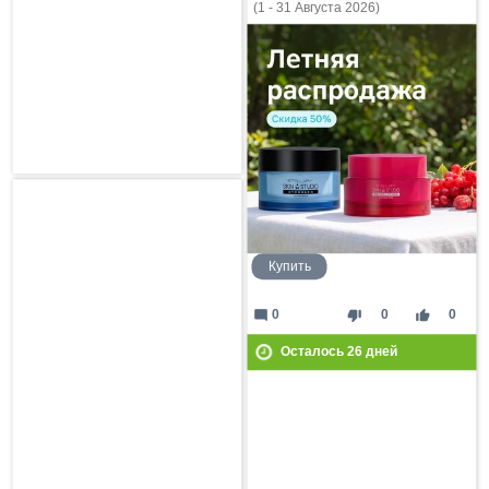
(1 - 31 Августа 2026)
Купить
mode_comment
thumb_down
thumb_up
0
0
0
Осталось
26
дней