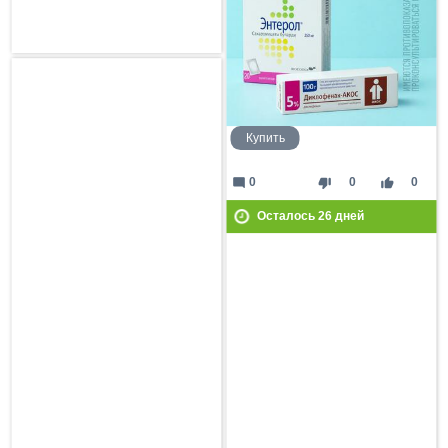
Купить
mode_comment
thumb_down
thumb_up
0
0
0
Осталось
26
дней