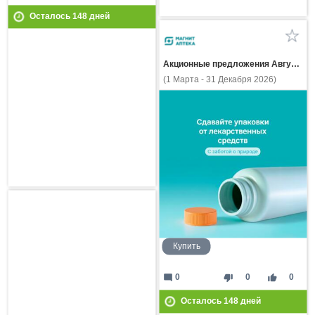
Осталось
148
дней
Акционные предложения Августа
(1 Марта - 31 Декабря 2026)
Купить
mode_comment
thumb_down
thumb_up
0
0
0
Осталось
148
дней