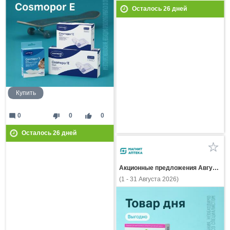
Осталось
26
дней
Купить
mode_comment
thumb_down
thumb_up
0
0
0
Осталось
26
дней
Акционные предложения Августа
(1 - 31 Августа 2026)