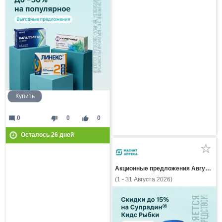
Купить
mode_comment
thumb_down
thumb_up
0
0
0
Осталось
26
дней
Акционные предложения Августа
(1 - 31 Августа 2026)