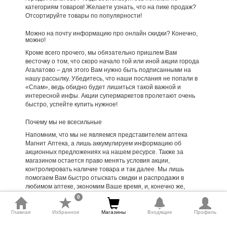
категориям товаров! Желаете узнать, что на пике продаж?
Отсортируйте товары по популярности!
Можно на почту информацию про онлайн скидки? Конечно,
можно!
Кроме всего прочего, мы обязательно пришлем Вам
весточку о том, что скоро начало той или иной акции города
Агалатово – для этого Вам нужно быть подписанными на
нашу рассылку. Убедитесь, что наши послания не попали в
«Спам», ведь обидно будет лишиться такой важной и
интересной инфы. Акции супермаркетов пролетают очень
быстро, успейте купить нужное!
Почему мы не всесильные
Напомним, что мы не являемся представителем аптека
Магнит Аптека, а лишь аккумулируем информацию об
акционных предложениях на нашем ресурсе. Также за
магазином остается право менять условия акции,
контролировать наличие товара и так далее. Мы лишь
помогаем Вам быстро отыскать скидки и распродажи в
любимом аптеке, экономим Ваше время, и, конечно же,
деньги. Поэтому обо всех серьезных проколах в конкретных
0
магазинах сообщайте напрямую администрации сети, так
как мы, к сожалению, никак не сможем повлиять на
Главная
Избранное
Магазины
Входящие
Профиль
ситуацию.