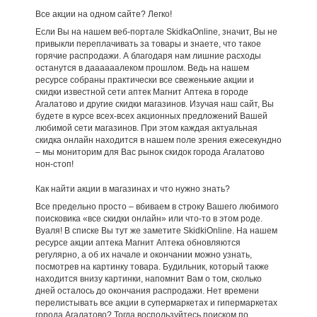
Все акции на одном сайте? Легко!
Если Вы на нашем веб-портале SkidkaOnline, значит, Вы не
привыкли переплачивать за товары и знаете, что такое
горячие распродажи. А благодаря нам лишние расходы
останутся в даааааалеком прошлом. Ведь на нашем
ресурсе собраны практически все свеженькие акции и
скидки известной сети аптек Магнит Аптека в городе
Агалатово и другие скидки магазинов. Изучая наш сайт, Вы
будете в курсе всех-всех акционных предложений Вашей
любимой сети магазинов. При этом каждая актуальная
скидка онлайн находится в нашем поле зрения ежесекундно
– мы мониторим для Вас рынок скидок города Агалатово
нон-стоп!
Как найти акции в магазинах и что нужно знать?
Все предельно просто – вбиваем в строку Вашего любимого
поисковика «все скидки онлайн» или что-то в этом роде.
Вуаля! В списке Вы тут же заметите SkidkiOnline. На нашем
ресурсе акции аптека Магнит Аптека обновляются
регулярно, а об их начале и окончании можно узнать,
посмотрев на картинку товара. Будильник, который также
находится внизу картинки, напомнит Вам о том, сколько
дней осталось до окончания распродажи. Нет времени
перелистывать все акции в супермаркетах и гипермаркетах
города Агалатово? Тогда воспользуйтесь поиском по