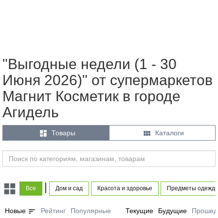
"Выгодные недели (1 - 30
Июня 2026)" от супермаркетов
Магнит Косметик в городе
Агидель


Товары
Каталоги
|
Все
Дом и сад
Красота и здоровье
Предметы одежды
sort
Новые
Рейтинг
Популярные
Текущие
Будущие
Прошед