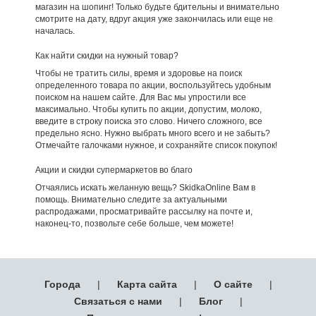
магазин на шопинг! Только будьте бдительны и внимательно
смотрите на дату, вдруг акция уже закончилась или еще не
началась.
Как найти скидки на нужный товар?
Чтобы не тратить силы, время и здоровье на поиск
определенного товара по акции, воспользуйтесь удобным
поиском на нашем сайте. Для Вас мы упростили все
максимально. Чтобы купить по акции, допустим, молоко,
введите в строку поиска это слово. Ничего сложного, все
предельно ясно. Нужно выбрать много всего и не забыть?
Отмечайте галочками нужное, и сохраняйте список покупок!
Акции и скидки супермаркетов во благо
Отчаялись искать желанную вещь? SkidkaOnline Вам в
помощь. Внимательно следите за актуальными
распродажами, просматривайте рассылку на почте и,
наконец-то, позвольте себе больше, чем можете!
Города
|
Карта сайта
|
О сайте
|
Связаться с нами
|
Блог
|