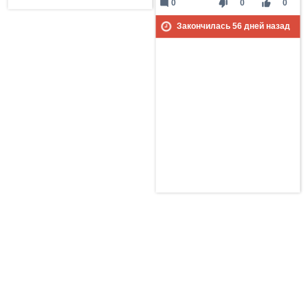
mode_comment
thumb_down
thumb_up
0
0
0
Закончилась
56
дней назад