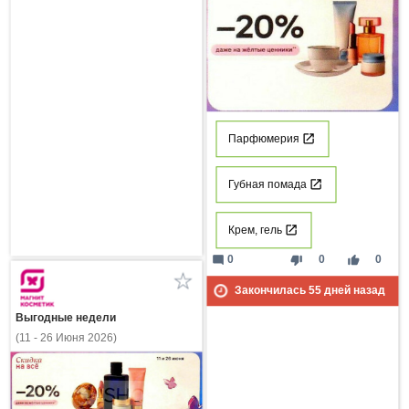
Парфюмерия
Губная помада
Крем, гель
mode_comment
thumb_down
thumb_up
0
0
0
Закончилась
55
дней назад
Выгодные недели
(11 - 26 Июня 2026)