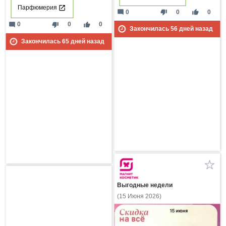
Парфюмерия
mode_comment
thumb_down
thumb_up
0
0
0
mode_comment
thumb_down
thumb_up
0
0
0
Закончилась
56
дней назад
Закончилась
65
дней назад
Выгодные недели
(15 Июня 2026)