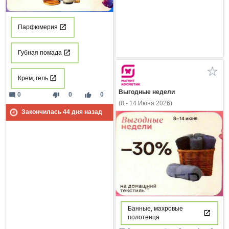
Парфюмерия
Губная помада
Крем, гель
Выгодные недели
mode_comment
thumb_down
thumb_up
0
0
0
(8 - 14 Июня 2026)
Закончилась
44
дня назад
Банные, махровые
полотенца