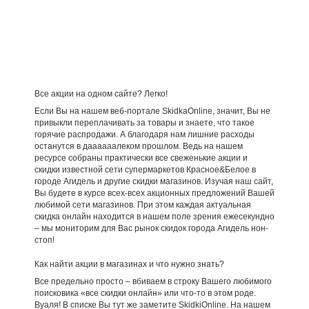
Все акции на одном сайте? Легко!
Если Вы на нашем веб-портале SkidkaOnline, значит, Вы не
привыкли переплачивать за товары и знаете, что такое
горячие распродажи. А благодаря нам лишние расходы
останутся в даааааалеком прошлом. Ведь на нашем
ресурсе собраны практически все свеженькие акции и
скидки известной сети супермаркетов Красное&Белое в
городе Агидель и другие скидки магазинов. Изучая наш сайт,
Вы будете в курсе всех-всех акционных предложений Вашей
любимой сети магазинов. При этом каждая актуальная
скидка онлайн находится в нашем поле зрения ежесекундно
– мы мониторим для Вас рынок скидок города Агидель нон-
стоп!
Как найти акции в магазинах и что нужно знать?
Все предельно просто – вбиваем в строку Вашего любимого
поисковика «все скидки онлайн» или что-то в этом роде.
Вуаля! В списке Вы тут же заметите SkidkiOnline. На нашем