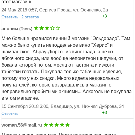
этот магазин(.
24 Мая 2019 0:57, Сергиев Посад, ул. Осипенко, 2а
+3
Ответить
2 ответов
Аноним 2428019354
(Гость)
аноним
(Гость)
Татьяна, а как они бкдут вежлиаыми
Мне больше нравился винный магазин "Эльдорадо". Там
за гроши ишачут, ну пусть пусть, гнать их
можно было купить неподдельное вино "Херис" и
асехиоттуда
шампанское "Абрау-Дюрсо" из винограда, а не из
26 Апреля 2020 16:17, Кваркено
+0
яблочного сидра, или вообще непонятной шипучки, от
Ответить
бокала которой потом, месяц от гастрита и изжоги
Аноним 2428019354
(Гость)
таблетки глотать. Покупала только табачные изделия,
Фу стыд и соам, особенно тяатьяна
потому что у них скидки. Много видела недовольных
помойму не одного не пропустит мимио
покупателей, которые возвращались в магазин с
газ выисксвает ноаого0
неправильно пробитыми акциями... Алкоголь не покупала
26 Апреля 2020 16:20, Кваркено
+0
в этом магазине.
Ответить
15 Сентября 2018 3:00, Владимир, ул. Нижняя Дуброва, 34
+3
Ответить
woman.56@mail.ru