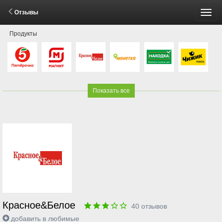
Отзывы
Пере
Продукты
мен
Показать все
Красное&Белое
40
отзывов
добавить в любимые