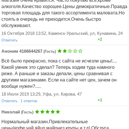
Магазин очень нравится. Часто покупаю все,кроме
алкоголя.Качество хорошее.Цены демократичные.Правда
Добавить ответ
торговая площадь для такого ассортимента маловата.Но
стоять в очередь не приходится.Очень быстро
обслуживают.
Добавить ответ
16 Октября 2018 13:52, Каменск-Уральский, ул, Кунавина, 24
+2
Ответить
Аноним 4166644267
(Гость)
Всё было прекрасно, пока с сайта не исчезли цены!....
Какой умник это сделал? Теперь ходим туда намного
реже. А раньше и заказы делали, цены сравнивая с
другими магазинами. Если на сайте нет цен, зачем он
вообще нужен?.....
Добавить ответ
18 Июля 2019 13:29, Уфа, ул. Кирова, 47
+1
Ответить
1 ответов
Аноним 2428019354
(Гость)
Николай
(Гость)
Аноним 4166644267 (Гостьггать
Нормальный магазин.Привлекательные
роаноу метлоц
цены(кофе,чай,яйцо,майонез,крупы и т.д) Обслуга
26 Апреля 2020 16:22, Кваркено