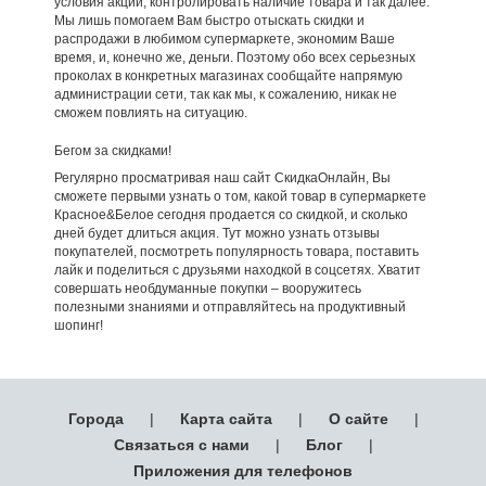
условия акции, контролировать наличие товара и так далее.
Мы лишь помогаем Вам быстро отыскать скидки и
распродажи в любимом супермаркете, экономим Ваше
время, и, конечно же, деньги. Поэтому обо всех серьезных
проколах в конкретных магазинах сообщайте напрямую
администрации сети, так как мы, к сожалению, никак не
сможем повлиять на ситуацию.
Бегом за скидками!
Регулярно просматривая наш сайт СкидкаОнлайн, Вы
сможете первыми узнать о том, какой товар в супермаркете
Красное&Белое сегодня продается со скидкой, и сколько
дней будет длиться акция. Тут можно узнать отзывы
покупателей, посмотреть популярность товара, поставить
лайк и поделиться с друзьями находкой в соцсетях. Хватит
совершать необдуманные покупки – вооружитесь
полезными знаниями и отправляйтесь на продуктивный
шопинг!
Города
|
Карта сайта
|
О сайте
|
Связаться с нами
|
Блог
|
Приложения для телефонов