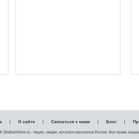
а
|
О сайте
|
Связаться с нами
|
Блог
|
Пр
 SkidkaOnline.ru - Акции, скидки, каталоги магазинов России. Все права защ