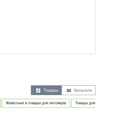


Товары
Каталоги
Животные и товары для питомцев
Товары для новорожденных и мале