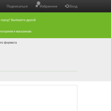
0
Подписаться
Избранное
Вход
 город? Выберите другой
атегориям и магазинам
ого формата